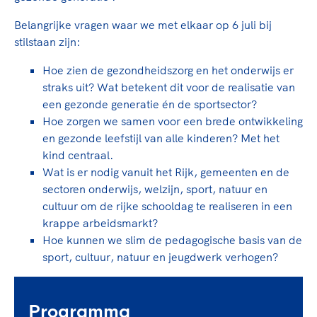
Clubondersteuning
Sport verenigt. Op sportclubs, pleintjes, tijdens
De TeamNL Academie
een rondje fietsen, door samen te skaten of naar
Beroepskrachten
Belangrijke vragen waar we met elkaar op 6 juli bij
de sportschool te gaan. Door samen te juichen
stilstaan zijn:
De TeamNL Academie biedt een leer- en
voor Sifan Hassan, Rico Verhoeven, Diede de
ontwikkelprogramma voor de volgende functies
Samen voor een veilige
Groot en het Nederlands Elftal. Of met trots te
Hoe zien de gezondheidszorg en het onderwijs er
binnen TeamNL programma's: experts, coaches,
sportomgeving
genieten van de karatewedstrijd van je dochter,
straks uit? Wat betekent dit voor de realisatie van
bestuurders, (technisch) directeuren, managers en
de halve marathon van je moeder of de
een gezonde generatie én de sportsector?
toekomstig kader.
Voor welk gedrag staat de club? Wat mag wel
hockeywedstrijd van je buurjongen.
Hoe zorgen we samen voor een brede ontwikkeling
langs de lijn, in de kleedkamer, kantine en online?
en gezonde leefstijl van alle kinderen? Met het
Lees verder
Lees verder
En wat mag vooral niet? Een gedragscode geeft
kind centraal.
hier richting aan en is dus een belangrijk
Wat is er nodig vanuit het Rijk, gemeenten en de
onderdeel van het clubbeleid rondom gewenst en
sectoren onderwijs, welzijn, sport, natuur en
ongewenst gedrag.
cultuur om de rijke schooldag te realiseren in een
krappe arbeidsmarkt?
Lees verder
Hoe kunnen we slim de pedagogische basis van de
sport, cultuur, natuur en jeugdwerk verhogen?
Programma