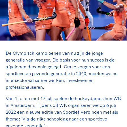
TeamNL Academie Kalender
Veilige en integere sport
Sportonderzoek
Diversiteit en inclusie
Sportakkoord II
Gezonde sportomgeving
Kennisaanbod TeamNL Experts
Duurzaamheid
TeamNL Sport Science Centre
Bekwaam sportkader
Game Changer
Vitale clubs en bestuurlijk kader
TeamNL kids
Olympische Spelen LA28
De Olympisch kampioenen van nu zijn de jonge
Olympische geschiedenis
Paralympische Spelen LA28
generatie van vroeger. De basis voor hun succes is de
Sportmatch
afgelopen decennia gelegd. Om te zorgen voor een
Europese Spelen Istanbul 2027
sportieve en gezonde generatie in 2040, moeten we nu
Clubacties
Nieuwspagina
intersectoraal samenwerken, investeren en
Handboek Wet- en Regelgeving
Columns
Topsportbeleid
professionaliseren.
Opleidingen en trainingen
Topsportfinanciering
Van 1 tot en met 17 juli spelen de hockeydames hun WK
Maatschappelijke waarde topsport
in Amsterdam. Tijdens dit WK organiseren we op 6 juli
High5 Stappenplan
Top teamsportcompetities
2022 een nieuwe editie van Sportief Verbinden met als
Sport gaat niet vanzelf
thema: 'Via de rijke schooldag naar een sportieve
Ruimte voor sport
gezonde generatie'.