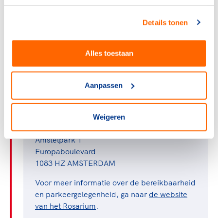
Waterschapsverkiezingen 2023
Jeugdzorg en sport: twee werelden te
Details tonen
winnen
Internationale sportbestuurders
Alles toestaan
Dynamische Schooldag
Klankbordgroep Teamcompetities
Aanpassen
Weigeren
Locatie en bereikbaarheid
Amstelpark 1
Europaboulevard
1083 HZ AMSTERDAM
Voor meer informatie over de bereikbaarheid
en parkeergelegenheid, ga naar
de website
van het Rosarium
.