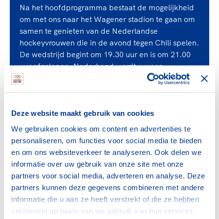
Na het hoofdprogramma bestaat de mogelijkheid
om met ons naar het Wagener stadion te gaan om
samen te genieten van de Nederlandse
hockeyvrouwen die in de avond tegen Chili spelen.
De wedstrijd begint om 19.30 uur en is om 21.00
uur afgelopen. Naderhand wordt u weer
teruggebracht naar het Rosarium.
Voor diegenen die zijn uitgenodigd voor een
parallelle sessie, de programma’s zijn zichtbaar
Deze website maakt gebruik van cookies
per blok.
We gebruiken cookies om content en advertenties te
personaliseren, om functies voor social media te bieden
en om ons websiteverkeer te analyseren. Ook delen we
informatie over uw gebruik van onze site met onze
Overzicht parallelsessies
partners voor social media, adverteren en analyse. Deze
partners kunnen deze gegevens combineren met andere
Nationale Jeugdcoalitie
informatie die u aan ze heeft verstrekt of die ze hebben
Preventie
verzameld op basis van uw gebruik van hun services.
Sportcampagne Provinciale Staten- en