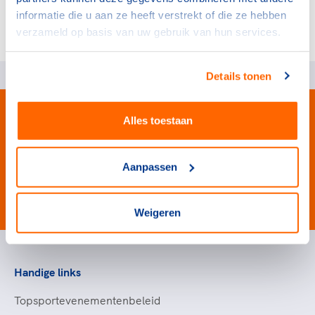
informatie die u aan ze heeft verstrekt of die ze hebben
Overzicht van deelnemers aan deze sessie
verzameld op basis van uw gebruik van hun services.
Details tonen
Alles toestaan
Aanpassen
#wewinnenveelmetsport
Weigeren
Handige links
Topsportevenementenbeleid