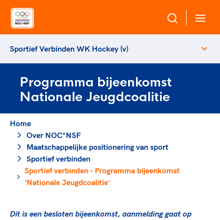
Sportief Verbinden WK Hockey (v)
Over NOC*NSF
Programma bijeenkomst
Sportagenda 2032
Sportdeelname
Nationale Jeugdcoalitie
Leden
Algemene Vergadering
Bonden en professionals in de sport
Home
Topsport
Raad van Toezicht en Bestuur
Over NOC*NSF
Beleidsmedewerkers
Merkbescherming NOC*NSF
Maatschappelijke positionering van sport
Clubbestuurders
Sportief verbinden
Voor talentvolle sporters
Voor bonden
Coördinatoren en opleiders
Sportief verbinden - Programma bijeenkomst
Atletencommissie
Onze partners
Trainer-coaches
'Nationale Jeugdcoalitie'
Paralympische Talentdag
Geven aan Sport
Officials
Pers
Dit is een besloten bijeenkomst, aanmelding gaat op