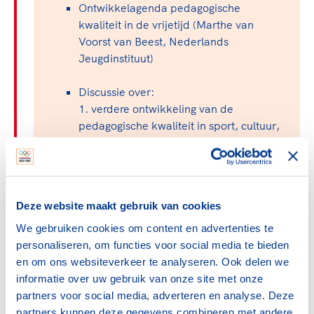
Clubondersteuning
Sport verenigt. Op sportclubs, pleintjes, tijdens
De TeamNL Academie
Ontwikkelagenda pedagogische
een rondje fietsen, door samen te skaten of naar
Beroepskrachten
kwaliteit in de vrijetijd (Marthe van
de sportschool te gaan. Door samen te juichen
Voorst van Beest, Nederlands
De TeamNL Academie biedt een leer- en
voor Sifan Hassan, Rico Verhoeven, Diede de
Jeugdinstituut)
ontwikkelprogramma voor de volgende functies
Samen voor een veilige
Groot en het Nederlands Elftal. Of met trots te
binnen TeamNL programma's: experts, coaches,
sportomgeving
genieten van de karatewedstrijd van je dochter,
Discussie over:
bestuurders, (technisch) directeuren, managers en
de halve marathon van je moeder of de
1. verdere ontwikkeling van de
toekomstig kader.
Voor welk gedrag staat de club? Wat mag wel
hockeywedstrijd van je buurjongen.
pedagogische kwaliteit in sport, cultuur,
langs de lijn, in de kleedkamer, kantine en online?
Lees verder
natuur en jeugdwerk.
Lees verder
En wat mag vooral niet? Een gedragscode geeft
2. ondersteuning van de
hier richting aan en is dus een belangrijk
ontwikkelagenda vanuit landelijk
onderdeel van het clubbeleid rondom gewenst en
beleid.
ongewenst gedrag.
Deze website maakt gebruik van cookies
Afspraken en vervolg
We gebruiken cookies om content en advertenties te
Lees verder
personaliseren, om functies voor social media te bieden
en om ons websiteverkeer te analyseren. Ook delen we
informatie over uw gebruik van onze site met onze
partners voor social media, adverteren en analyse. Deze
Deelnemers
partners kunnen deze gegevens combineren met andere