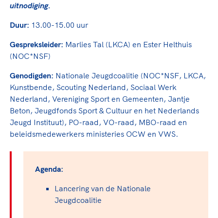
TeamNL Academie Kalender
uitnodiging.
Veilige en integere sport
Sportonderzoek
Diversiteit en inclusie
Duur:
13.00-15.00 uur
Sportakkoord II
Gezonde sportomgeving
Kennisaanbod TeamNL Experts
Gespreksleider:
Marlies Tal (LKCA) en Ester Helthuis
Duurzaamheid
TeamNL Sport Science Centre
(NOC*NSF)
Bekwaam sportkader
Game Changer
Genodigden:
Nationale Jeugdcoalitie (NOC*NSF, LKCA,
Vitale clubs en bestuurlijk kader
TeamNL kids
Olympische Spelen LA28
Kunstbende, Scouting Nederland, Sociaal Werk
Olympische geschiedenis
Nederland, Vereniging Sport en Gemeenten, Jantje
Paralympische Spelen LA28
Beton, Jeugdfonds Sport & Cultuur en het Nederlands
Sportmatch
Europese Spelen Istanbul 2027
Jeugd Instituut), PO-raad, VO-raad, MBO-raad en
Clubacties
Nieuwspagina
beleidsmedewerkers ministeries OCW en VWS.
Handboek Wet- en Regelgeving
Columns
Topsportbeleid
Opleidingen en trainingen
Topsportfinanciering
Agenda:
Maatschappelijke waarde topsport
Lancering van de Nationale
High5 Stappenplan
Top teamsportcompetities
Sport gaat niet vanzelf
Jeugdcoalitie
Ruimte voor sport