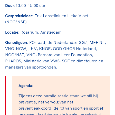
TeamNL Academie Kalender
Veilige en integere sport
Duur:
13.00-15.00 uur
Sportonderzoek
Diversiteit en inclusie
Gespreksleider:
Erik Lenselink en Lieke Vloet
Sportakkoord II
Gezonde sportomgeving
Kennisaanbod TeamNL Experts
(NOC*NSF)
Duurzaamheid
TeamNL Sport Science Centre
Locatie:
Rosarium, Amsterdam
Bekwaam sportkader
Game Changer
Vitale clubs en bestuurlijk kader
Genodigden:
PO-raad, de Nederlandse GGZ, MEE NL,
TeamNL kids
Olympische Spelen LA28
VNO-NCW, LHV, KNGF, GGD GHOR Nederland,
Olympische geschiedenis
Paralympische Spelen LA28
NOC*NSF, VNG, Bernard van Leer Foundation,
Sportmatch
Europese Spelen Istanbul 2027
PHAROS, Ministerie van VWS, SGF en directeuren en
managers van sportbonden.
Clubacties
Nieuwspagina
Handboek Wet- en Regelgeving
Columns
Topsportbeleid
Opleidingen en trainingen
Agenda:
Topsportfinanciering
Maatschappelijke waarde topsport
Tijdens deze parallelsessie staan we stil bij
High5 Stappenplan
Top teamsportcompetities
preventie, het vervolg van het
Sport gaat niet vanzelf
Ruimte voor sport
preventieakkoord, de rol van sport en sportief
bewegen daarbinnen, de lokale verankering