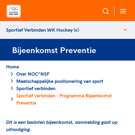
Sportief Verbinden WK Hockey (v)
Over NOC*NSF
Bijeenkomst Preventie
Sportagenda 2032
Sportdeelname
Leden
Home
Algemene Vergadering
Over NOC*NSF
Bonden en professionals in de sport
Topsport
Raad van Toezicht en Bestuur
Maatschappelijke positionering van sport
Beleidsmedewerkers
Merkbescherming NOC*NSF
Sportief verbinden
Clubbestuurders
Sportief verbinden - Programma Bijeenkomst
Voor talentvolle sporters
Voor bonden
Coördinatoren en opleiders
Preventie
Atletencommissie
Onze partners
Trainer-coaches
Paralympische Talentdag
Geven aan Sport
Officials
Dit is een besloten bijeenkomst, aanmelding gaat op
Pers
uitnodiging.