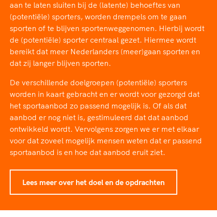
TeamNL Academie Kalender
aan te laten sluiten bij de (latente) behoeftes van
Veilige en integere sport
(potentiële) sporters, worden drempels om te gaan
Sportonderzoek
Diversiteit en inclusie
sporten of te blijven sportenweggenomen. Hierbij wordt
Sportakkoord II
Gezonde sportomgeving
Kennisaanbod TeamNL Experts
de (potentiële) sporter centraal gezet. Hiermee wordt
Duurzaamheid
bereikt dat meer Nederlanders (meer)gaan sporten en
TeamNL Sport Science Centre
dat zij langer blijven sporten.
Bekwaam sportkader
Game Changer
Vitale clubs en bestuurlijk kader
TeamNL kids
De verschillende doelgroepen (potentiële) sporters
Olympische Spelen LA28
worden in kaart gebracht en er wordt voor gezorgd dat
Olympische geschiedenis
Paralympische Spelen LA28
het sportaanbod zo passend mogelijk is. Of als dat
Sportmatch
Europese Spelen Istanbul 2027
aanbod er nog niet is, gestimuleerd dat dat aanbod
Clubacties
Nieuwspagina
ontwikkeld wordt. Vervolgens zorgen we er met elkaar
voor dat zoveel mogelijk mensen weten dat er passend
Handboek Wet- en Regelgeving
Columns
Topsportbeleid
sportaanbod is en hoe dat aanbod eruit ziet.
Opleidingen en trainingen
Topsportfinanciering
Maatschappelijke waarde topsport
Lees meer over het doel en de opdrachten
High5 Stappenplan
Top teamsportcompetities
Sport gaat niet vanzelf
Ruimte voor sport