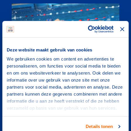
Deze website maakt gebruik van cookies
We gebruiken cookies om content en advertenties te
personaliseren, om functies voor social media te bieden
en om ons websiteverkeer te analyseren. Ook delen we
Sportmatch
informatie over uw gebruik van onze site met onze
partners voor social media, adverteren en analyse. Deze
Sportmatch is een digitaal programma waarin je
partners kunnen deze gegevens combineren met andere
sportactiviteiten kunt boeken. Met Sportmatch
informatie die u aan ze heeft verstrekt of die ze hebben
brengen we vraag en aanbod samen. Voor
verzameld op basis van uw gebruik van hun services.
inwoners, sportclubs en gemeente en
sportbonden.
Details tonen