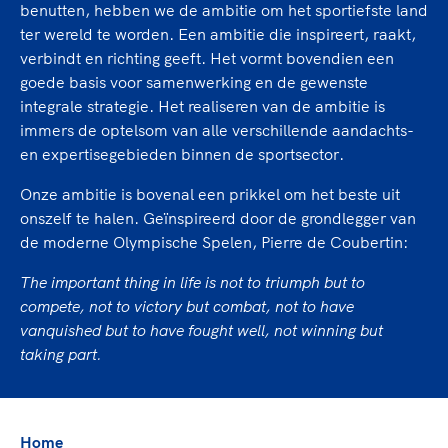
TeamNL Academie Kalender
benutten, hebben we de ambitie om het sportiefste land
Veilige en integere sport
ter wereld te worden. Een ambitie die inspireert, raakt,
Sportonderzoek
Diversiteit en inclusie
verbindt en richting geeft. Het vormt bovendien een
Sportakkoord II
Gezonde sportomgeving
Kennisaanbod TeamNL Experts
goede basis voor samenwerking en de gewenste
Duurzaamheid
integrale strategie. Het realiseren van de ambitie is
TeamNL Sport Science Centre
immers de optelsom van alle verschillende aandachts-
Bekwaam sportkader
Game Changer
en expertisegebieden binnen de sportsector.
Vitale clubs en bestuurlijk kader
TeamNL kids
Olympische Spelen LA28
Onze ambitie is bovenal een prikkel om het beste uit
Olympische geschiedenis
Paralympische Spelen LA28
onszelf te halen. Geïnspireerd door de grondlegger van
Sportmatch
Europese Spelen Istanbul 2027
de moderne Olympische Spelen, Pierre de Coubertin:
Clubacties
Nieuwspagina
The important thing in life is not to triumph but to
Handboek Wet- en Regelgeving
Columns
compete, not to victory but combat, not to have
Topsportbeleid
Opleidingen en trainingen
vanquished but to have fought well, not winning but
Topsportfinanciering
taking part.
Maatschappelijke waarde topsport
High5 Stappenplan
Top teamsportcompetities
Sport gaat niet vanzelf
Ruimte voor sport
Home