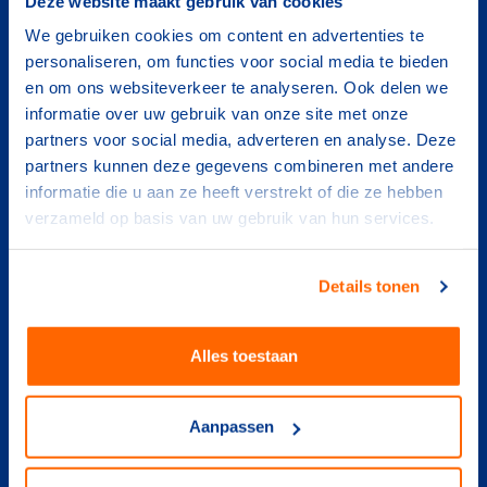
Deze website maakt gebruik van cookies
We gebruiken cookies om content en advertenties te
onze streefdoelen
personaliseren, om functies voor social media te bieden
Sportplezier, waardevolle topsportprestaties,
en om ons websiteverkeer te analyseren. Ook delen we
sociaal veilige, gezonde en duurzame
informatie over uw gebruik van onze site met onze
sportomgeving
partners voor social media, adverteren en analyse. Deze
partners kunnen deze gegevens combineren met andere
informatie die u aan ze heeft verstrekt of die ze hebben
verzameld op basis van uw gebruik van hun services.
Details tonen
Alles toestaan
Aanpassen
kritische succesfactoren