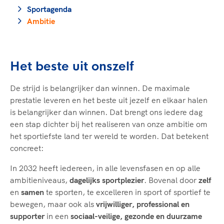
Clubondersteuning
Sport verenigt. Op sportclubs, pleintjes, tijdens
De TeamNL Academie
Sportagenda
een rondje fietsen, door samen te skaten of naar
Beroepskrachten
Ambitie
de sportschool te gaan. Door samen te juichen
De TeamNL Academie biedt een leer- en
voor Sifan Hassan, Rico Verhoeven, Diede de
ontwikkelprogramma voor de volgende functies
Samen voor een veilige
Groot en het Nederlands Elftal. Of met trots te
binnen TeamNL programma's: experts, coaches,
sportomgeving
genieten van de karatewedstrijd van je dochter,
Het beste uit onszelf
bestuurders, (technisch) directeuren, managers en
de halve marathon van je moeder of de
toekomstig kader.
Voor welk gedrag staat de club? Wat mag wel
hockeywedstrijd van je buurjongen.
De strijd is belangrijker dan winnen. De maximale
langs de lijn, in de kleedkamer, kantine en online?
prestatie leveren en het beste uit jezelf en elkaar halen
Lees verder
Lees verder
En wat mag vooral niet? Een gedragscode geeft
is belangrijker dan winnen. Dat brengt ons iedere dag
hier richting aan en is dus een belangrijk
een stap dichter bij het realiseren van onze ambitie om
onderdeel van het clubbeleid rondom gewenst en
het sportiefste land ter wereld te worden. Dat betekent
ongewenst gedrag.
concreet:
In 2032 heeft iedereen, in alle levensfasen en op alle
Lees verder
ambitieniveaus,
dagelijks sportplezier
. Bovenal door
zelf
en
samen
te sporten, te excelleren in sport of sportief te
bewegen, maar ook als
vrijwilliger, professional en
supporter
in een
sociaal-veilige, gezonde en duurzame