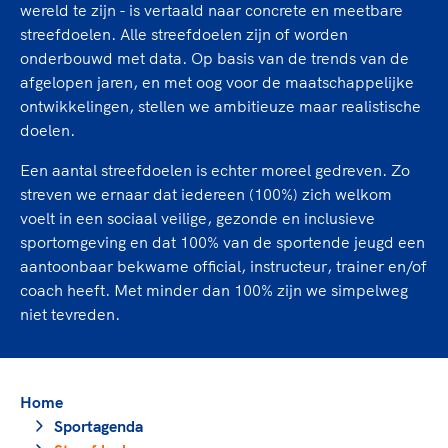
TeamNL Academie Kalender
wereld te zijn - is vertaald naar concrete en meetbare
Veilige en integere sport
streefdoelen. Alle streefdoelen zijn of worden
Sportonderzoek
Diversiteit en inclusie
onderbouwd met data. Op basis van de trends van de
Sportakkoord II
Gezonde sportomgeving
Kennisaanbod TeamNL Experts
afgelopen jaren, en met oog voor de maatschappelijke
Duurzaamheid
ontwikkelingen, stellen we ambitieuze maar realistische
TeamNL Sport Science Centre
doelen.
Bekwaam sportkader
Game Changer
Vitale clubs en bestuurlijk kader
TeamNL kids
Een aantal streefdoelen is echter moreel gedreven. Zo
Olympische Spelen LA28
streven we ernaar dat iedereen (100%) zich welkom
Olympische geschiedenis
Paralympische Spelen LA28
voelt in een sociaal veilige, gezonde en inclusieve
Sportmatch
Europese Spelen Istanbul 2027
sportomgeving en dat 100% van de sportende jeugd een
Clubacties
Nieuwspagina
aantoonbaar bekwame official, instructeur, trainer en/of
coach heeft. Met minder dan 100% zijn we simpelweg
Handboek Wet- en Regelgeving
Columns
Topsportbeleid
niet tevreden.
Opleidingen en trainingen
Topsportfinanciering
Maatschappelijke waarde topsport
High5 Stappenplan
Top teamsportcompetities
Sport gaat niet vanzelf
Home
Ruimte voor sport
Sportagenda