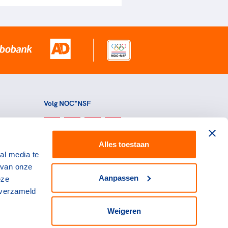
Volg NOC*NSF
Alles toestaan
al media te
 van onze
Aanpassen
eze
 verzameld
Weigeren