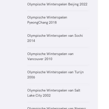
Veilige en integere sport
positionering van spo
Olympische Winterspelen Beijing 2022
Diversiteit en inclusie
Sportonderzoek
Gezonde sportomgeving
Olympische Winterspelen
Sportakkoord II
PyeongChang 2018
Duurzaamheid
Bekwaam sportkader
Olympische Winterspelen van Sochi
Vitale clubs en bestuurlijk 
2014
Olympische Winterspelen van
Vancouver 2010
Olympische Winterspelen van Turijn
2006
Olympische Winterspelen van Salt
Lake City 2002
Olympische Winterspelen van Nagano