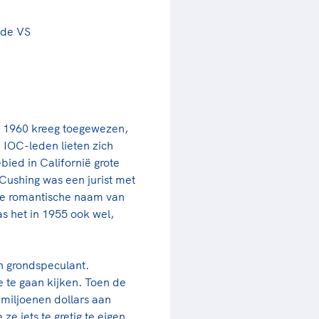
rder
moeder of de hockeywedstrijd
 je buurjongen.
 de VS
es verder
n 1960 kreeg toegewezen,
e IOC-leden lieten zich
ied in Californië grote
Cushing was een jurist met
j de romantische naam van
as het in 1955 ook wel,
n grondspeculant.
 te gaan kijken. Toen de
miljoenen dollars aan
e iets te gretig te eigen