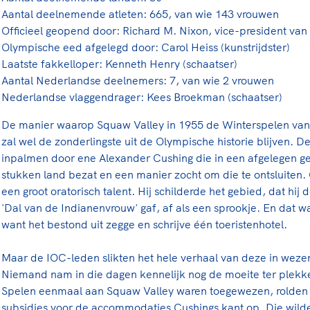
rt
Lees ve
je 
Aantal deelnemende atleten: 665, van wie 143 vrouwen
van
Officieel geopend door: Richard M. Nixon, vice-president van
Olympische eed afgelegd door: Carol Heiss (kunstrijdster)
Le
Laatste fakkelloper: Kenneth Henry (schaatser)
Aantal Nederlandse deelnemers: 7, van wie 2 vrouwen
Nederlandse vlaggendrager: Kees Broekman (schaatser)
kader
De manier waarop Squaw Valley in 1955 de Winterspelen va
zal wel de zonderlingste uit de Olympische historie blijven. D
inpalmen door ene Alexander Cushing die in een afgelegen geb
stukken land bezat en een manier zocht om die te ontsluiten. 
een groot oratorisch talent. Hij schilderde het gebied, dat hi
'Dal van de Indianenvrouw' gaf, af als een sprookje. En dat w
want het bestond uit zegge en schrijve één toeristenhotel.
Maar de IOC-leden slikten het hele verhaal van deze in weze
Niemand nam in die dagen kennelijk nog de moeite ter plekke
Spelen eenmaal aan Squaw Valley waren toegewezen, rolden 
subsidies voor de accommodaties Cushings kant op. Die wilde z