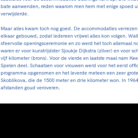
bate aanwenden, reden waarom men hem met enige spoed uit
verwijderde.
Maar alles kwam toch nog goed. De accommodaties verrezen o
elkaar gebouwd, zodat iedereen vrijwel alles kon volgen. Wal
sfeervolle openingsceremonie en zo werd het toch allemaal n
waren er voor kunstrijdster Sjoukje Dijkstra (zilver) en voor 
vijf kilometer (brons). Voor de vierde en laatste maal nam K
Spelen deel. Schaatsen voor vrouwen werd voor het eerst offic
programma opgenomen en het leverde meteen een zeer grote f
Skoblikova, die de 1500 meter en drie kilometer won. In 1964 
afstanden goud veroveren.