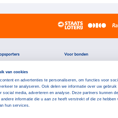
opsporters
Voor bonden
ortstatussen
Thema's
ik van cookies
eningen voor topsporters
Agenda
ontent en advertenties te personaliseren, om functies voor soci
ads en links voor
Portal
erkeer te analyseren. Ook delen we informatie over uw gebruik
rters
Nieuws
or social media, adverteren en analyse. Deze partners kunnen d
encommissie
Contact
ndere informatie die u aan ze heeft verstrekt of die ze hebben
an hun services.