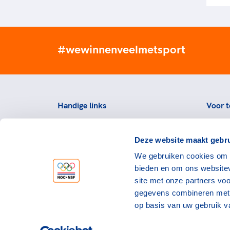
#wewinnenveelmetsport
Handige links
Voor t
Topsportevenementenbeleid
Topsp
Deze website maakt gebru
Partners
Voorzi
We gebruiken cookies om c
Werken bij NOC*NSF
Downlo
bieden en om ons websitev
topspo
Openstaande vacatures
site met onze partners vo
Atlet
Nieuws
gegevens combineren met a
op basis van uw gebruik v