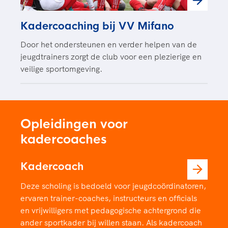
Kadercoaching bij VV Mifano
Door het ondersteunen en verder helpen van de
jeugdtrainers zorgt de club voor een plezierige en
veilige sportomgeving.
Opleidingen voor
kadercoaches
Kadercoach
Deze scholing is bedoeld voor jeugdcoördinatoren,
ervaren trainer-coaches, instructeurs en officials
en vrijwilligers met pedagogische achtergrond die
ander sportkader bij willen staan. Als kadercoach