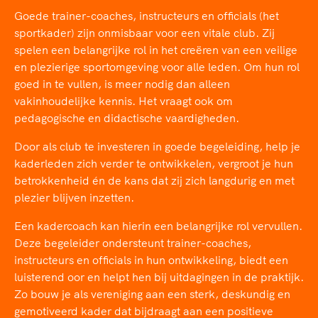
TeamNL Academie Kalender
Veilige en integere sport
Goede trainer-coaches, instructeurs en officials (het
Sportonderzoek
Diversiteit en inclusie
sportkader) zijn onmisbaar voor een vitale club. Zij
Sportakkoord II
spelen een belangrijke rol in het creëren van een veilige
Gezonde sportomgeving
Kennisaanbod TeamNL Experts
en plezierige sportomgeving voor alle leden. Om hun rol
Duurzaamheid
TeamNL Sport Science Centre
goed in te vullen, is meer nodig dan alleen
Bekwaam sportkader
Game Changer
vakinhoudelijke kennis. Het vraagt ook om
Vitale clubs en bestuurlijk kader
TeamNL kids
pedagogische en didactische vaardigheden.
Olympische Spelen LA28
Olympische geschiedenis
Door als club te investeren in goede begeleiding, help je
Paralympische Spelen LA28
kaderleden zich verder te ontwikkelen, vergroot je hun
Sportmatch
Europese Spelen Istanbul 2027
betrokkenheid én de kans dat zij zich langdurig en met
Clubacties
Nieuwspagina
plezier blijven inzetten.
Handboek Wet- en Regelgeving
Columns
Topsportbeleid
Een kadercoach kan hierin een belangrijke rol vervullen.
Opleidingen en trainingen
Topsportfinanciering
Deze begeleider ondersteunt trainer-coaches,
Maatschappelijke waarde topsport
instructeurs en officials in hun ontwikkeling, biedt een
luisterend oor en helpt hen bij uitdagingen in de praktijk.
High5 Stappenplan
Top teamsportcompetities
Sport gaat niet vanzelf
Zo bouw je als vereniging aan een sterk, deskundig en
Ruimte voor sport
gemotiveerd kader dat bijdraagt aan een positieve