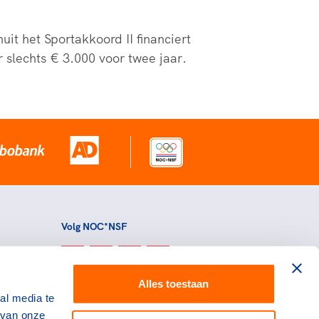
t het Sportakkoord II financiert
slechts € 3.000 voor twee jaar.
Volg NOC*NSF
Alles toestaan
al media te
 van onze