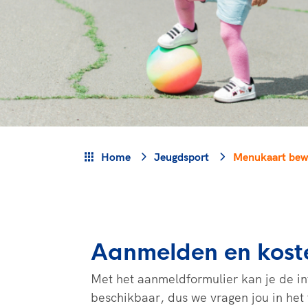
Veilige en integere sport
positionering van spo
Diversiteit en inclusie
Sportonderzoek
Gezonde sportomgeving
Sportakkoord II
Duurzaamheid
Bekwaam sportkader
Vitale clubs en bestuurlijk 
Home
Jeugdsport
Menukaart bewe
Aanmelden en kost
Met het aanmeldformulier kan je de i
beschikbaar, dus we vragen jou in het 