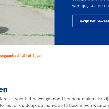
rt
Lees ve
je 
van tijd, kosten e
van
Bekijk het bewee
Le
kader
egaanbod 1,5 tot 6 jaar
en
nteresse voor het beweegaanbod kenbaar maken. Er zij
formulier duidelijk de motivatie te beschrijven waarom