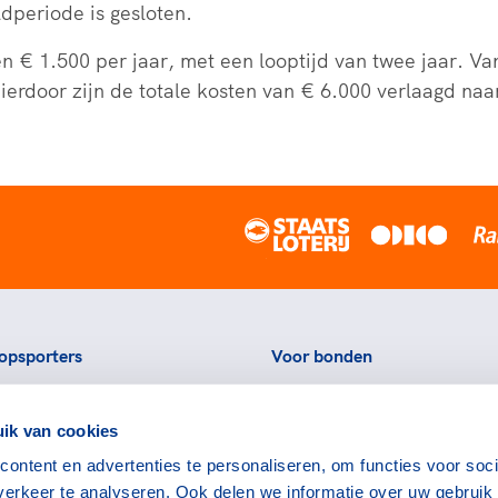
dperiode is gesloten.
 1.500 per jaar, met een looptijd van twee jaar. Vanui
door zijn de totale kosten van € 6.000 verlaagd naar 
opsporters
Voor bonden
ortstatussen
Thema's
ik van cookies
eningen voor topsporters
Agenda
ontent en advertenties te personaliseren, om functies voor soci
ads en links voor
Portal
erkeer te analyseren. Ook delen we informatie over uw gebruik