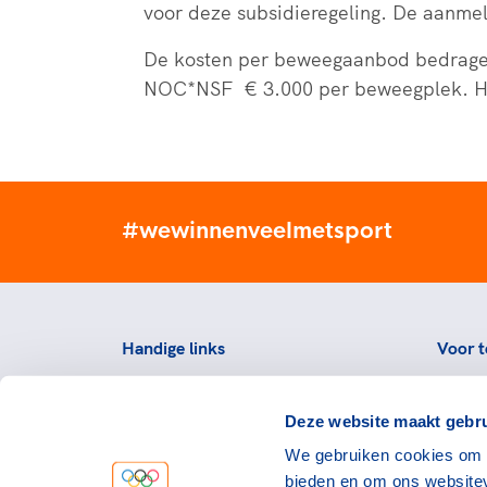
voor deze subsidieregeling. De aanmel
De kosten per beweegaanbod bedragen €
NOC*NSF € 3.000 per beweegplek. Hier
#wewinnenveelmetsport
Handige links
Voor t
Topsportevenementenbeleid
Topsp
Deze website maakt gebru
Partners
Voorzi
We gebruiken cookies om c
Werken bij NOC*NSF
Downlo
bieden en om ons websitev