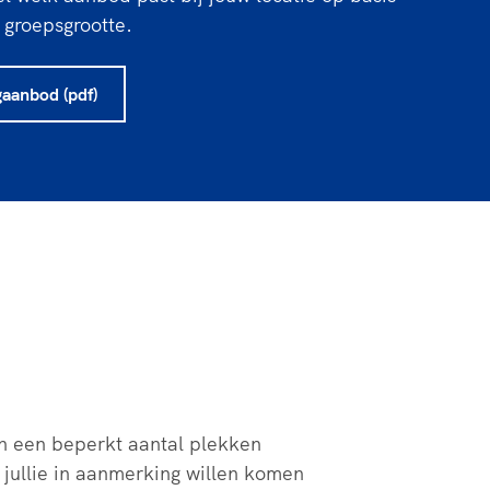
rder
moeder of de hockeywedstrijd
n groepsgrootte.
 je buurjongen.
gaanbod (pdf)
es verder
n een beperkt aantal plekken
 jullie in aanmerking willen komen