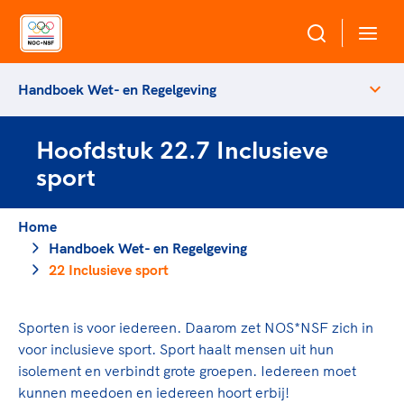
Handboek Wet- en Regelgeving
Over NOC*NSF
Hoofdstuk 22.7 Inclusieve
Sportagenda 2032
Sportdeelname
sport
Leden
Algemene Vergadering
Bonden en professionals in de sport
Home
Topsport
Raad van Toezicht en Bestuur
Handboek Wet- en Regelgeving
Beleidsmedewerkers
Merkbescherming NOC*NSF
22 Inclusieve sport
Clubbestuurders
Voor talentvolle sporters
Voor bonden
Coördinatoren en opleiders
Atletencommissie
Onze partners
Sporten is voor iedereen. Daarom zet NOS*NSF zich in
Trainer-coaches
Paralympische Talentdag
voor inclusieve sport. Sport haalt mensen uit hun
Geven aan Sport
Officials
isolement en verbindt grote groepen. Iedereen moet
Pers
kunnen meedoen en iedereen hoort erbij!