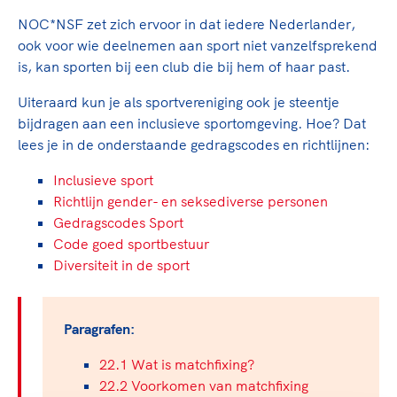
TeamNL Academie Kalender
Veilige en integere sport
NOC*NSF zet zich ervoor in dat iedere Nederlander,
Sportonderzoek
Diversiteit en inclusie
ook voor wie deelnemen aan sport niet vanzelfsprekend
Sportakkoord II
Gezonde sportomgeving
is, kan sporten bij een club die bij hem of haar past.
Kennisaanbod TeamNL Experts
Duurzaamheid
TeamNL Sport Science Centre
Uiteraard kun je als sportvereniging ook je steentje
Bekwaam sportkader
Game Changer
bijdragen aan een inclusieve sportomgeving. Hoe? Dat
Vitale clubs en bestuurlijk kader
lees je in de onderstaande gedragscodes en richtlijnen:
TeamNL kids
Olympische Spelen LA28
Olympische geschiedenis
Inclusieve sport
Paralympische Spelen LA28
Richtlijn gender- en seksediverse personen
Sportmatch
Europese Spelen Istanbul 2027
Gedragscodes Sport
Clubacties
Nieuwspagina
Code goed sportbestuur
Handboek Wet- en Regelgeving
Columns
Diversiteit in de sport
Topsportbeleid
Opleidingen en trainingen
Topsportfinanciering
Maatschappelijke waarde topsport
Paragrafen:
High5 Stappenplan
Top teamsportcompetities
Sport gaat niet vanzelf
22.1 Wat is matchfixing?
Ruimte voor sport
22.2 Voorkomen van matchfixing