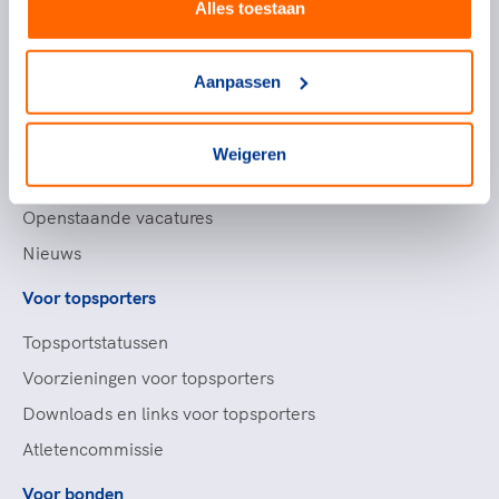
Alles toestaan
Handige links
Aanpassen
Topsportevenementenbeleid
Partners
Weigeren
Werken bij NOC*NSF
Openstaande vacatures
Nieuws
Voor topsporters
Topsportstatussen
Voorzieningen voor topsporters
Downloads en links voor topsporters
Atletencommissie
Voor bonden