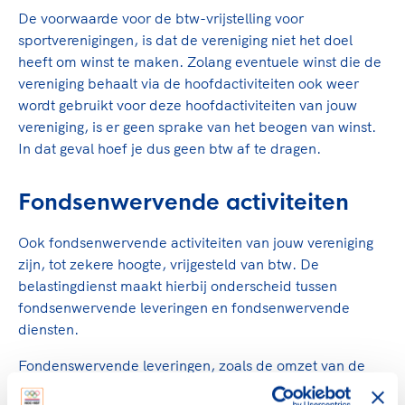
Clubondersteuning
Sport verenigt. Op sportclubs, pleintjes, tijdens
De TeamNL Academie
De voorwaarde voor de btw-vrijstelling voor
een rondje fietsen, door samen te skaten of naar
Beroepskrachten
sportverenigingen, is dat de vereniging niet het doel
de sportschool te gaan. Door samen te juichen
De TeamNL Academie biedt een leer- en
heeft om winst te maken. Zolang eventuele winst die de
voor Sifan Hassan, Rico Verhoeven, Diede de
ontwikkelprogramma voor de volgende functies
Samen voor een veilige
vereniging behaalt via de hoofdactiviteiten ook weer
Groot en het Nederlands Elftal. Of met trots te
binnen TeamNL programma's: experts, coaches,
wordt gebruikt voor deze hoofdactiviteiten van jouw
sportomgeving
genieten van de karatewedstrijd van je dochter,
bestuurders, (technisch) directeuren, managers en
vereniging, is er geen sprake van het beogen van winst.
de halve marathon van je moeder of de
toekomstig kader.
In dat geval hoef je dus geen btw af te dragen.
Voor welk gedrag staat de club? Wat mag wel
hockeywedstrijd van je buurjongen.
langs de lijn, in de kleedkamer, kantine en online?
Lees verder
Lees verder
En wat mag vooral niet? Een gedragscode geeft
Fondsenwervende activiteiten
hier richting aan en is dus een belangrijk
onderdeel van het clubbeleid rondom gewenst en
Ook fondsenwervende activiteiten van jouw vereniging
ongewenst gedrag.
zijn, tot zekere hoogte, vrijgesteld van btw. De
belastingdienst maakt hierbij onderscheid tussen
Lees verder
fondsenwervende leveringen en fondsenwervende
diensten.
Fondenswervende leveringen, zoals de omzet van de
kantine of de verkoop van teamkleding, zijn (in 2021) tot