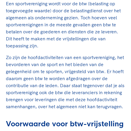
TeamNL Academie Kalender
Een sportvereniging wordt voor de btw (belasting op
Veilige en integere sport
toegevoegde waarde) door de belastingdienst over het
Sportonderzoek
Diversiteit en inclusie
algemeen als onderneming gezien. Toch hoeven veel
Sportakkoord II
Gezonde sportomgeving
Kennisaanbod TeamNL Experts
sportverenigingen in de meeste gevallen geen btw te
Duurzaamheid
TeamNL Sport Science Centre
betalen over de goederen en diensten die ze leveren.
Dit heeft te maken met de vrijstellingen die van
Bekwaam sportkader
Game Changer
toepassing zijn.
Vitale clubs en bestuurlijk kader
TeamNL kids
Olympische Spelen LA28
Olympische geschiedenis
Zo zijn de hoofdactiviteiten van een sportvereniging, het
Paralympische Spelen LA28
bevorderen van de sport en het bieden van de
Sportmatch
Europese Spelen Istanbul 2027
gelegenheid om te sporten, vrijgesteld van btw. Er hoeft
Clubacties
Nieuwspagina
daarom geen btw te worden afgedragen over de
Handboek Wet- en Regelgeving
contributie van de leden. Daar staat tegenover dat je als
Columns
Topsportbeleid
sportvereniging ook de btw die leveranciers in rekening
Opleidingen en trainingen
Topsportfinanciering
brengen voor leveringen die met deze hoofdactiviteit
samenhangen, over het algemeen niet kan terugvragen.
Maatschappelijke waarde topsport
High5 Stappenplan
Top teamsportcompetities
Sport gaat niet vanzelf
Voorwaarde voor btw-vrijstelling
Ruimte voor sport