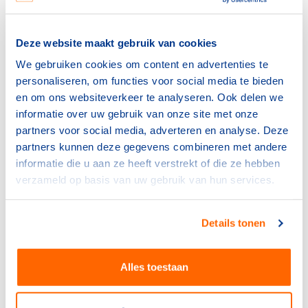
een bedrag van € 68.067 vrijgesteld. Fondsenwervende
diensten, zoals sponsoring, verkoop van
toegangskaarten of het laten plaatsen van een zendmast
Deze website maakt gebruik van cookies
op het terrein, zijn (in 2021) tot een bedrag van € 50.000
We gebruiken cookies om content en advertenties te
vrijgesteld.
personaliseren, om functies voor social media te bieden
Het verhuren van een veld, giften, of opbrengsten uit
en om ons websiteverkeer te analyseren. Ook delen we
loterijen zijn geheel vrijgesteld van btw. Op
de website
informatie over uw gebruik van onze site met onze
van de belastingdienst
lees je meer over deze
partners voor social media, adverteren en analyse. Deze
vrijstellingen en wat je als vereniging moet doen als je
partners kunnen deze gegevens combineren met andere
wel boven de genoemde omzetgrenzen komt.
informatie die u aan ze heeft verstrekt of die ze hebben
verzameld op basis van uw gebruik van hun services.
Paragrafen
Details tonen
12.1
Omzetbelasting (btw)
12.2
Loonheffingen
Alles toestaan
12.3
Vennootschapsbelasting
12.4
Inkomstenbelasting
12.5
Belasting betalen