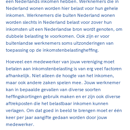
Clubondersteuning
Sport verenigt. Op sportclubs, pleintjes, tijdens
een Nederlands inkomen hebben. Werknemers die in
De TeamNL Academie
een rondje fietsen, door samen te skaten of naar
Nederland wonen worden hier belast voor hun gehele
Beroepskrachten
de sportschool te gaan. Door samen te juichen
inkomen. Werknemers die buiten Nederland wonen
De TeamNL Academie biedt een leer- en
voor Sifan Hassan, Rico Verhoeven, Diede de
worden slechts in Nederland belast voor zover hun
ontwikkelprogramma voor de volgende functies
Samen voor een veilige
Groot en het Nederlands Elftal. Of met trots te
inkomsten uit een Nederlandse bron wordt genoten, om
binnen TeamNL programma's: experts, coaches,
sportomgeving
genieten van de karatewedstrijd van je dochter,
dubbele belasting te voorkomen. Ook zijn er voor
bestuurders, (technisch) directeuren, managers en
de halve marathon van je moeder of de
buitenlandse werknemers soms uitzonderingen van
toekomstig kader.
Voor welk gedrag staat de club? Wat mag wel
hockeywedstrijd van je buurjongen.
toepassing op de inkomstenbelastingheffing.
langs de lijn, in de kleedkamer, kantine en online?
Lees verder
Hoeveel een medewerker van jouw vereniging moet
Lees verder
En wat mag vooral niet? Een gedragscode geeft
betalen aan inkomstenbelasting is van erg veel factoren
hier richting aan en is dus een belangrijk
afhankelijk. Niet alleen de hoogte van het inkomen,
onderdeel van het clubbeleid rondom gewenst en
maar ook andere zaken spelen mee. Jouw werknemer
ongewenst gedrag.
kan in bepaalde gevallen van diverse soorten
heffingskortingen gebruik maken en er zijn ook diverse
Lees verder
aftrekposten die het belastbaar inkomen kunnen
verlagen. Om dat goed in beeld te brengen moet er één
keer per jaar aangifte gedaan worden door jouw
medewerker.