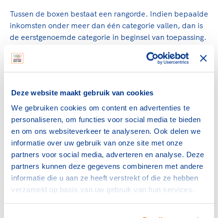
Tussen de boxen bestaat een rangorde. Indien bepaalde
inkomsten onder meer dan één categorie vallen, dan is
de eerstgenoemde categorie in beginsel van toepassing.
Verschillen tussen de regels voor
de loonbelasting en de regels
Deze website maakt gebruik van cookies
voor de inkomstenbelasting
We gebruiken cookies om content en advertenties te
De regels voor de loonbelasting verschillen op een
personaliseren, om functies voor social media te bieden
aantal punten van de regels voor de inkomstenbelasting,
en om ons websiteverkeer te analyseren. Ook delen we
bijvoorbeeld als het over het ter beschikking stellen van
informatie over uw gebruik van onze site met onze
een auto en over de reiskosten tussen woning en werk
partners voor social media, adverteren en analyse. Deze
gaat.
partners kunnen deze gegevens combineren met andere
informatie die u aan ze heeft verstrekt of die ze hebben
Auto ter beschikking gesteld
verzameld op basis van uw gebruik van hun services.
Als jouw vereniging aan een werknemer een
personenauto ter beschikking stelt die hij voor privé