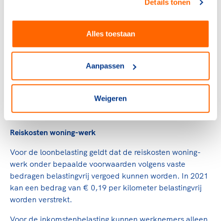
Details tonen
doeleinden mag gebruiken, heeft dit géén gevolgen voor
de loonbelasting. Je meldt dit wel met een speciale
code op de loonbelastingkaart.
Alles toestaan
Voor de inkomstenbelasting moet wel met het gebruik
van de personenauto rekening worden gehouden. De
Aanpassen
werknemer krijgt dan te maken met ‘bijtelling’. Dat
betekent dat een deel van de cataloguswaarde van de
Weigeren
auto bij het inkomen wordt opgeteld en dat daar ook
belasting over moet worden betaald.
Reiskosten woning-werk
Voor de loonbelasting geldt dat de reiskosten woning-
werk onder bepaalde voorwaarden volgens vaste
bedragen belastingvrij vergoed kunnen worden. In 2021
kan een bedrag van € 0,19 per kilometer belastingvrij
worden verstrekt.
Voor de inkomstenbelasting kunnen werknemers alleen