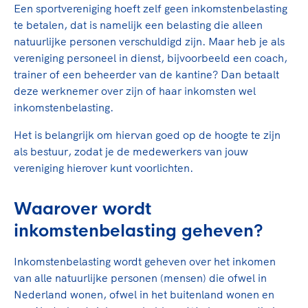
TeamNL Academie Kalender
Een sportvereniging hoeft zelf geen inkomstenbelasting
Veilige en integere sport
te betalen, dat is namelijk een belasting die alleen
Sportonderzoek
Diversiteit en inclusie
natuurlijke personen verschuldigd zijn. Maar heb je als
Sportakkoord II
Gezonde sportomgeving
Kennisaanbod TeamNL Experts
vereniging personeel in dienst, bijvoorbeeld een coach,
Duurzaamheid
TeamNL Sport Science Centre
trainer of een beheerder van de kantine? Dan betaalt
deze werknemer over zijn of haar inkomsten wel
Bekwaam sportkader
Game Changer
inkomstenbelasting.
Vitale clubs en bestuurlijk kader
TeamNL kids
Olympische Spelen LA28
Olympische geschiedenis
Het is belangrijk om hiervan goed op de hoogte te zijn
Paralympische Spelen LA28
als bestuur, zodat je de medewerkers van jouw
Sportmatch
Europese Spelen Istanbul 2027
vereniging hierover kunt voorlichten.
Clubacties
Nieuwspagina
Handboek Wet- en Regelgeving
Columns
Waarover wordt
Topsportbeleid
Opleidingen en trainingen
inkomstenbelasting geheven?
Topsportfinanciering
Maatschappelijke waarde topsport
Inkomstenbelasting wordt geheven over het inkomen
High5 Stappenplan
Top teamsportcompetities
Sport gaat niet vanzelf
van alle natuurlijke personen (mensen) die ofwel in
Ruimte voor sport
Nederland wonen, ofwel in het buitenland wonen en