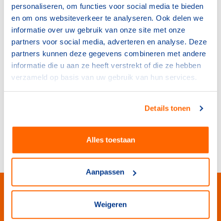
personaliseren, om functies voor social media te bieden
Scholing en bijscholing in samenwerking met
en om ons websiteverkeer te analyseren. Ook delen we
onderwijs en bijvoorbeeld Academie voor
informatie over uw gebruik van onze site met onze
Sport kader van NOC*NSF.
partners voor social media, adverteren en analyse. Deze
Kennis- en informatie systemen ontsluiten
partners kunnen deze gegevens combineren met andere
voor professionals en vrijwilligers topclubs.
informatie die u aan ze heeft verstrekt of die ze hebben
Per sport is er een goede samenwerking
verzameld op basis van uw gebruik van hun services.
tussen topclubs, leaguebureaus en
sportbonden.
Details tonen
Ga terug naar de top teamsportcompetities
Alles toestaan
hoofdpagina
Aanpassen
Weigeren