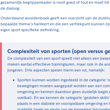
gezamenlijk begrippenkader is nooit goed of fout en moet to
rt
Lees ve
je 
de dialoog.
van
Onderstaand woordenboek geeft een overzicht van de duidi
Le
bepaalde thema’s hanteert en die een vertrekpunt kunnen zij
eigen sport specifieke definiëring.
kader
Complexiteit van sporten (open versus ge
De complexiteit van een sport speelt niet alleen een belangr
maken aantal effectieve trainingsuren, maar ook in de an
jongeren. Drie aspecten spelen hierin een rol, namelijk:
Sporten kunnen worden ingedeeld in de categorie ‘op
bewegingen moeten aangepast worden aan een con
omgeving en kennen daardoor geen duidelijk begin 
voetbal). En we kennen de categorie ‘gesloten skill
plaats in een stabiele en voorspelbare omgeving e
duidelijk begin en einde van de beweging (bijvoorbe