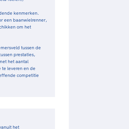
heidende kenmerken.
or een baanwielrenner,
chikken om het
nemersveld tussen de
tussen prestaties,
et het aantal
e te leveren en de
effende competitie
vanuit het