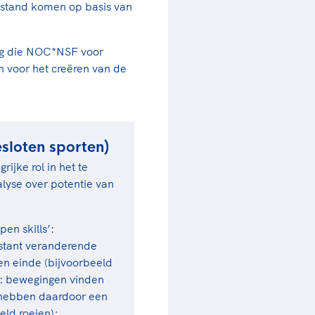
t stand komen op basis van
rder
moeder of de hockeywedstrijd
 je buurjongen.
ng die NOC*NSF voor
es verder
n voor het creëren van de
sloten sporten)
ijke rol in het te
alyse over potentie van
en skills’:
stant veranderende
en einde (bijvoorbeeld
s’: bewegingen vinden
n hebben daardoor een
eld roeien);