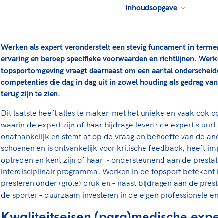
Inhoudsopgave
rt
Lees ve
je 
van
Le
Werken als expert veronderstelt een stevig fundament in termen
ervaring en beroep specifieke voorwaarden en richtlijnen. Werke
topsportomgeving vraagt daarnaast om een aantal onderscheide
kader
competenties die dag in dag uit in zowel houding als gedrag van
terug zijn te zien.
Dit laatste heeft alles te maken met het unieke en vaak ook 
waarin de expert zijn of haar bijdrage levert: de expert stuurt
onafhankelijk en stemt af op de vraag en behoefte van de ande
schoenen en is ontvankelijk voor kritische feedback, heeft imp
optreden en kent zijn of haar - ondersteunend aan de prestatie
interdisciplinair programma. Werken in de topsport beteken
presteren onder (grote) druk en – naast bijdragen aan de pres
de sporter – duurzaam investeren in de eigen professionele en
Kwaliteitseisen (para)medische expe