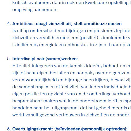
kritisch evalueren, daarin ook een kwetsbare opstelling 
omgeving aannemen.
Ambitieus: daagt zichzelf uit, stelt ambitieuze doelen
Is uit op onderscheidend bijdragen en presteren, legt de
zichzelf en vervult hiermee een (positief) stimulerende 
is initiërend, energiek en enthousiast in zijn of haar ops
Interdisciplinair (samen)werken:
Effectief integreren van de kennis, ideeën, behoeften e
zijn of haar eigen besluiten en aanpak, over de grenzen 
verantwoordelijkheid en bijdrage heen kijken, bewustzij
de samenhang in en effectiviteit van ieders individuele 
eigen positie ten opzichte van en de onderlinge verhou
bespreekbaar maken wat in de onderstroom leeft en spee
handelen naar het uitgangspunt dat het geheel meer is 
werkt vanuit gezond vertrouwen in zichzelf én de ander
Overtuigingskracht: (beïnvloeden/persoonlijk optreden):