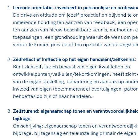
Lerende oriëntatie: investeert in persoonlijke en professi
De drive en attitude om jezelf proactief en blijvend te 
initiërende houding ten aanzien van feedback, een open
ten aanzien van nieuw beschikbare kennis, methoden, 
toepassingen, een grondhouding waaruit de wens om per
verder te komen prevaleert ten opzichte van de angst om 
Zelfreflectief (reflectie op het eigen handelen)/zelfkennis:
Kent zichzelf, is zich bewust van eigen kwaliteiten en
ontwikkelpunten/valkuilen/tekortkomingen, heeft zicht op
van de eigen opstelling, benadering en aanpak op ander
invloed van eigen (belemmerende) overtuigingen, patro
behoeftes op zijn of haar handelen.
Zelfsturend: eigenaarschap tonen en verantwoordelijkhei
bijdrage
Omschrijving: eigenaarschap tonen en verantwoordelijk
bijdrage, bij tegenslag en teleurstelling primair de eigen