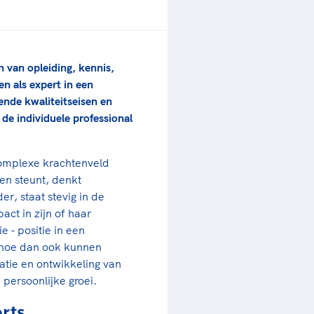
rder
moeder of de hockeywedstrijd
 je buurjongen.
es verder
 van opleiding, kennis,
n als expert in een
nde kwaliteitseisen en
 de individuele professional
complexe krachtenveld
 en steunt, denkt
r, staat stevig in de
act in zijn of haar
 - positie in een
t hoe dan ook kunnen
tatie en ontwikkeling van
 persoonlijke groei.
rts