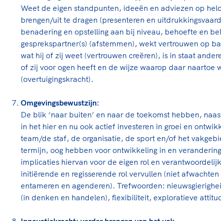
Weet de eigen standpunten, ideeën en adviezen op held
brengen/uit te dragen (presenteren en uitdrukkingsvaardig
benadering en opstelling aan bij niveau, behoefte en bel
gesprekspartner(s) (afstemmen), wekt vertrouwen op basis
wat hij of zij weet (vertrouwen creëren), is in staat ander
of zij voor ogen heeft en de wijze waarop daar naartoe 
(overtuigingskracht).
Omgevingsbewustzijn:
De blik ‘naar buiten’ en naar de toekomst hebben, naas
in het hier en nu ook actief investeren in groei en ontwikk
team/de staf, de organisatie, de sport en/of het vakgebi
termijn, oog hebben voor ontwikkeling in en veranderin
implicaties hiervan voor de eigen rol en verantwoordelij
initiërende en regisserende rol vervullen (niet afwachte
entameren en agenderen). Trefwoorden: nieuwsgierigheid,
(in denken en handelen), flexibiliteit, exploratieve attitu