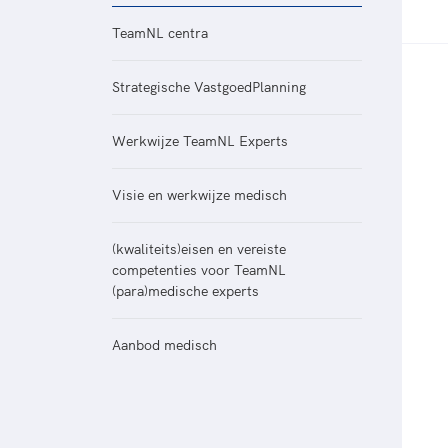
Veilige en integere sport
positionering van spo
Diversiteit en inclusie
TeamNL centra
Sportonderzoek
Gezonde sportomgeving
Sportakkoord II
Strategische VastgoedPlanning
Duurzaamheid
Bekwaam sportkader
Werkwijze TeamNL Experts
Vitale clubs en bestuurlijk 
Visie en werkwijze medisch
(kwaliteits)eisen en vereiste
competenties voor TeamNL
(para)medische experts
Aanbod medisch