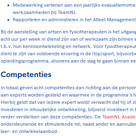
Medewerking verlenen aan een jaarlijks evaluatiemome
werkzaamheden bij TeamNL
Rapporteren en administreren in het Atleet Manageme
Bij de aanstelling van artsen en fysiotherapeuten is het uitgan
acht uur per week in dienst zijn van of werkzaam zijn binnen e
t.b.v. hun kennisontwikkeling en netwerk. Voor fysiotherapeu
dient te zijn van voldoende ervaring in de (top)sport, bijvoorb
opleidingsprogramma, alvorens aan de slag te gaan binnen 
Competenties
In totaal geven acht competenties dan richting aan de persoonl
aan experts worden gesteld en waarmee in de programma’s he
Hierbij geldt dat van iedere expert wordt verwacht dat hij of z
investeren in inhoudelijke ontwikkeling, blijvend investeert i
verder versterken van deze competenties. De
TeamNL Acade
ondersteunende en stimulerende rol, naast ander en aanvullend
leer- en ontwikkelaanbod.