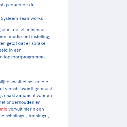
nt, gedurende de
nt Systeem Teamworks
gspunt dat zij minimaal
en (medische) instelling,
ten geldt dat er sprake
eeld in een
een topsportprogramma.
ijke kwaliteitseisen die
t verschil wordt gemaakt.
ij, naast aandacht voor en
n het onderhouden en
mie
vervult hierin een
 scholings-, trainings-,