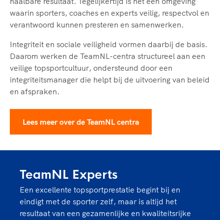
haalbare resultaat. Tegelijkertijd is het een omgeving
waarin sporters, coaches en experts veilig, respectvol en
verantwoord kunnen presteren en samenwerken.
Integriteit en sociale veiligheid vormen daarbij de basis.
Daarom werken de TeamNL-centra structureel aan een
veilige topsportcultuur, ondersteund door een
integriteitsmanager die helpt bij de uitvoering van beleid
en afspraken.
Lees meer over de TeamNL centra
TeamNL Experts
Een excellente topsportprestatie begint bij en
eindigt met de sporter zelf, maar is altijd het
resultaat van een gezamenlijke en kwaliteitsrijke