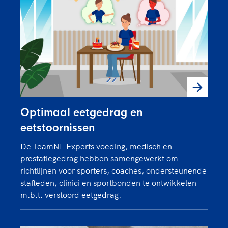
Neem contact op
Richard Louman
Hoofdexpert strength & conditioning
Bernadet van Os
Hoofdexpert sport science
Neem contact op
Neem contact op
Optimaal eetgedrag en
eetstoornissen
De TeamNL Experts voeding, medisch en
prestatiegedrag hebben samengewerkt om
richtlijnen voor sporters, coaches, ondersteunende
stafleden, clinici en sportbonden te ontwikkelen
m.b.t. verstoord eetgedrag.