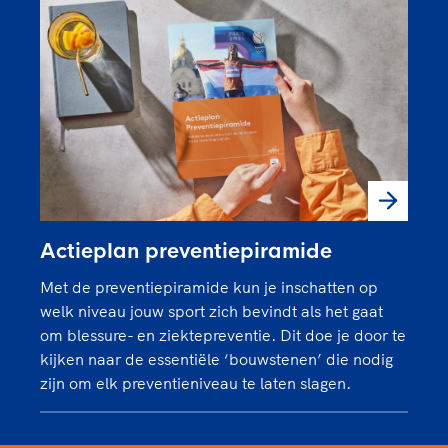
Actieplan preventiepiramide
Met de preventiepiramide kun je inschatten op
welk niveau jouw sport zich bevindt als het gaat
om blessure- en ziektepreventie. Dit doe je door te
kijken naar de essentiële ‘bouwstenen’ die nodig
zijn om elk preventieniveau te laten slagen.