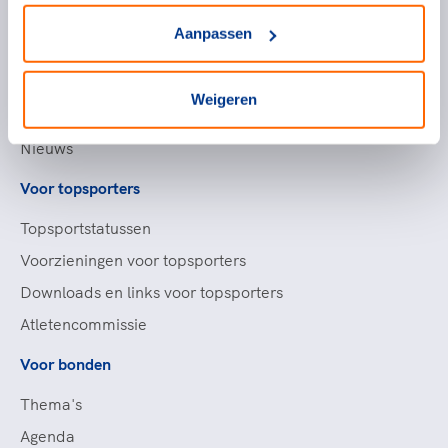
Topsportevenementenbeleid
Aanpassen
Partners
Werken bij NOC*NSF
Weigeren
Openstaande vacatures
Nieuws
Voor topsporters
Topsportstatussen
Voorzieningen voor topsporters
Downloads en links voor topsporters
Atletencommissie
Voor bonden
Thema's
Agenda