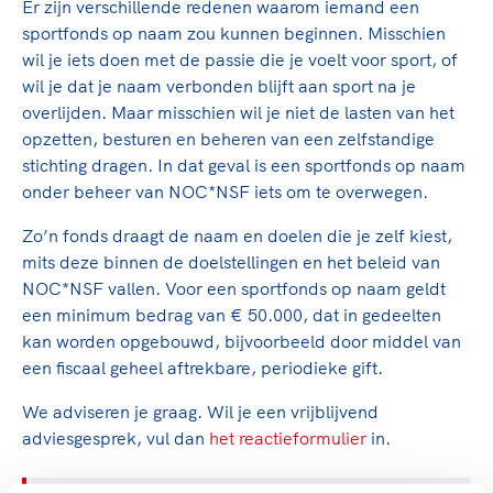
Er zijn verschillende redenen waarom iemand een
TeamNL Academie Kalender
Veilige en integere sport
sportfonds op naam zou kunnen beginnen. Misschien
Sportonderzoek
Diversiteit en inclusie
wil je iets doen met de passie die je voelt voor sport, of
Sportakkoord II
Gezonde sportomgeving
Kennisaanbod TeamNL Experts
wil je dat je naam verbonden blijft aan sport na je
overlijden. Maar misschien wil je niet de lasten van het
Duurzaamheid
TeamNL Sport Science Centre
opzetten, besturen en beheren van een zelfstandige
Bekwaam sportkader
Game Changer
stichting dragen. In dat geval is een sportfonds op naam
Vitale clubs en bestuurlijk kader
TeamNL kids
onder beheer van NOC*NSF iets om te overwegen.
Olympische Spelen LA28
Olympische geschiedenis
Paralympische Spelen LA28
Zo’n fonds draagt de naam en doelen die je zelf kiest,
Sportmatch
Europese Spelen Istanbul 2027
mits deze binnen de doelstellingen en het beleid van
Clubacties
NOC*NSF vallen. Voor een sportfonds op naam geldt
Nieuwspagina
een minimum bedrag van € 50.000, dat in gedeelten
Handboek Wet- en Regelgeving
Columns
Topsportbeleid
kan worden opgebouwd, bijvoorbeeld door middel van
Opleidingen en trainingen
een fiscaal geheel aftrekbare, periodieke gift.
Topsportfinanciering
Maatschappelijke waarde topsport
We adviseren je graag. Wil je een vrijblijvend
High5 Stappenplan
Top teamsportcompetities
adviesgesprek, vul
Sport gaat niet vanzelf
dan
het reactieformulier
in.
Ruimte voor sport