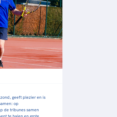
rder
moeder of de hockeywedstrijd
 je buurjongen.
es verder
zond, geeft plezier en is
 samen: op
 op de tribunes samen
ent te halen en grote