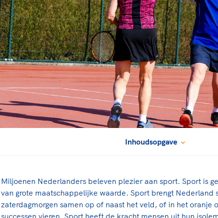
rt
Lees ve
je 
van
Le
kader
Inhoudsopgave
Miljoenen Nederlanders beleven plezier aan sport. Sport is ge
van grote maatschappelijke waarde. Sport brengt Nederland
zaterdagmorgen samen op of naast het veld, of in het oranje
successen vieren. Sport heeft de kracht mensen uit hun isolem