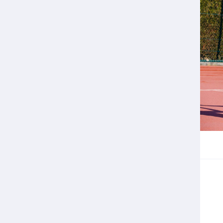
Veilige en integere sport
positionering van spo
Diversiteit en inclusie
Sportonderzoek
Gezonde sportomgeving
Sportakkoord II
Duurzaamheid
Bekwaam sportkader
Vitale clubs en bestuurlijk 