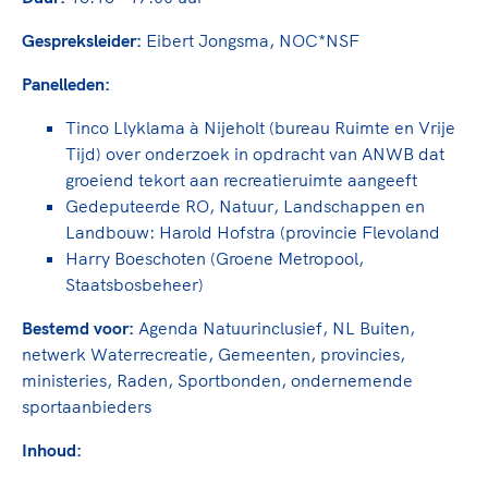
TeamNL Academie Kalender
Veilige en integere sport
Sportonderzoek
Gespreksleider:
Eibert Jongsma, NOC*NSF
Diversiteit en inclusie
Sportakkoord II
Gezonde sportomgeving
Panelleden:
Kennisaanbod TeamNL Experts
Duurzaamheid
TeamNL Sport Science Centre
Tinco Llyklama à Nijeholt (bureau Ruimte en Vrije
Bekwaam sportkader
Game Changer
Tijd) over onderzoek in opdracht van ANWB dat
Vitale clubs en bestuurlijk kader
groeiend tekort aan recreatieruimte aangeeft
TeamNL kids
Olympische Spelen LA28
Gedeputeerde RO, Natuur, Landschappen en
Olympische geschiedenis
Paralympische Spelen LA28
Landbouw: Harold Hofstra (provincie Flevoland
Sportmatch
Europese Spelen Istanbul 2027
Harry Boeschoten (Groene Metropool,
Staatsbosbeheer)
Clubacties
Nieuwspagina
Handboek Wet- en Regelgeving
Columns
Bestemd voor:
Agenda Natuurinclusief, NL Buiten,
Topsportbeleid
Opleidingen en trainingen
netwerk Waterrecreatie, Gemeenten, provincies,
Topsportfinanciering
ministeries, Raden, Sportbonden, ondernemende
Maatschappelijke waarde topsport
sportaanbieders
High5 Stappenplan
Top teamsportcompetities
Sport gaat niet vanzelf
Inhoud:
Ruimte voor sport