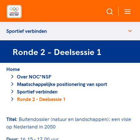
Sportief verbinden
Over NOC*NSF
Ronde 2 - Deelsessie 1
Sportagenda 2032
Sportdeelname
Leden
Home
Algemene Vergadering
Over NOC*NSF
Bonden en professionals in de sport
Topsport
Raad van Toezicht en Bestuur
Maatschappelijke positionering van sport
Beleidsmedewerkers
Merkbescherming NOC*NSF
Sportief verbinden
Clubbestuurders
Ronde 2 - Deelsessie 1
Voor talentvolle sporters
Voor bonden
Coördinatoren en opleiders
Atletencommissie
Onze partners
Trainer-coaches
Titel:
Buitendossier (natuur en landschappen): een visie
Paralympische Talentdag
Geven aan Sport
Officials
op Nederland in 2050
Pers
Duur:
16.15 - 17.00 uur