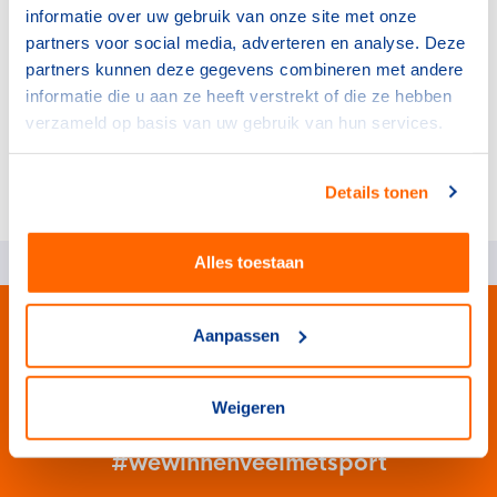
informatie over uw gebruik van onze site met onze
en oplossingen. We willen een balans vinden waarbij we
partners voor social media, adverteren en analyse. Deze
de natuurlijke omgeving kunnen benutten zonder deze
partners kunnen deze gegevens combineren met andere
te verstoren. Met behulp van expertise en
informatie die u aan ze heeft verstrekt of die ze hebben
samenwerking willen we de juiste richtlijnen en
verzameld op basis van uw gebruik van hun services.
strategieën ontwikkelen. Op die manier kunnen we een
harmonieus samenspel creëren tussen Natuur,
Gezondheid en Economie, met respect voor de
Details tonen
natuurlijke omgeving.
Alles toestaan
Aanpassen
Weigeren
#wewinnenveelmetsport