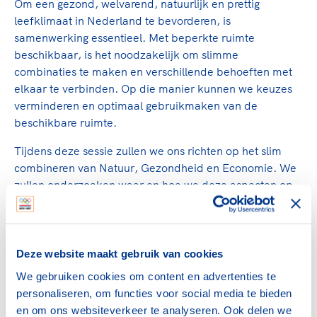
Clubondersteuning
Sport verenigt. Op sportclubs, pleintjes, tijdens
Om een gezond, welvarend, natuurlijk en prettig
De TeamNL Academie
een rondje fietsen, door samen te skaten of naar
leefklimaat in Nederland te bevorderen, is
Beroepskrachten
de sportschool te gaan. Door samen te juichen
samenwerking essentieel. Met beperkte ruimte
De TeamNL Academie biedt een leer- en
voor Sifan Hassan, Rico Verhoeven, Diede de
beschikbaar, is het noodzakelijk om slimme
ontwikkelprogramma voor de volgende functies
Samen voor een veilige
Groot en het Nederlands Elftal. Of met trots te
combinaties te maken en verschillende behoeften met
binnen TeamNL programma's: experts, coaches,
sportomgeving
genieten van de karatewedstrijd van je dochter,
elkaar te verbinden. Op die manier kunnen we keuzes
bestuurders, (technisch) directeuren, managers en
de halve marathon van je moeder of de
verminderen en optimaal gebruikmaken van de
toekomstig kader.
Voor welk gedrag staat de club? Wat mag wel
hockeywedstrijd van je buurjongen.
beschikbare ruimte.
langs de lijn, in de kleedkamer, kantine en online?
Lees verder
Tijdens deze sessie zullen we ons richten op het slim
Lees verder
En wat mag vooral niet? Een gedragscode geeft
combineren van Natuur, Gezondheid en Economie. We
hier richting aan en is dus een belangrijk
zullen onderzoeken waar en hoe we deze aspecten op
onderdeel van het clubbeleid rondom gewenst en
een intelligente manier kunnen integreren. Welke
ongewenst gedrag.
mogelijkheden zijn er om natuurlijke gebieden te
benutten voor gezondheidsgerelateerde activiteiten of
Lees verder
economische ontwikkelingen? En waar moeten we
Deze website maakt gebruik van cookies
voorzichtig zijn en de natuurlijke omgeving niet belasten
We gebruiken cookies om content en advertenties te
met recreatie?
personaliseren, om functies voor social media te bieden
en om ons websiteverkeer te analyseren. Ook delen we
Gezamenlijk zullen we op zoek gaan naar antwoorden