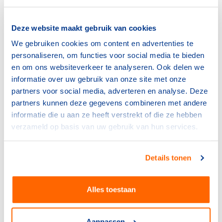
voor het koelen of verwarmen van water. Er zijn al voor
de hand liggende oplossingen om duurzamer met
Deze website maakt gebruik van cookies
energie om te gaan, maar deze richten zich veelal op het
gebouw zelf (denk aan Thialf met een batterijoplossing)
We gebruiken cookies om content en advertenties te
of een uitbreiding van functies binnen het complex
personaliseren, om functies voor social media te bieden
(Leiden waarbij een zwembad en een ijsbaan
en om ons websiteverkeer te analyseren. Ook delen we
gecombineerd zijn).
informatie over uw gebruik van onze site met onze
partners voor social media, adverteren en analyse. Deze
In het NPE (Nationaal Plan Energiesysteem) is de
partners kunnen deze gegevens combineren met andere
kabinetsvisie voor het klimaatneutrale energiesysteem
informatie die u aan ze heeft verstrekt of die ze hebben
tot 2050 uitgewerkt. Tijdens deze presentatie namen
verzameld op basis van uw gebruik van hun services.
Kenniscentrum Sport & Bewegen en de KNSB jullie mee
in de mogelijkheden die er op korte termijn zijn, maar
Details tonen
vooral naar wat er nodig is voor de langere termijn.
Welke veranderingen komen eraan? Welke
Alles toestaan
ontwikkelingen vinden nu al plaats? En hoe bereiden we
ons voor op wat komen gaat? Samenwerking tussen
verschillende partijen is cruciaal en jullie worden
Aanpassen