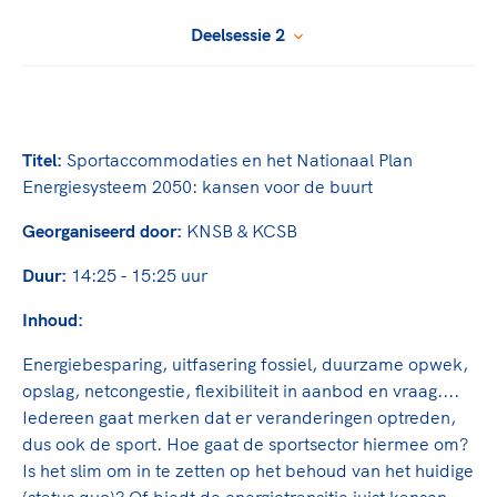
TeamNL Academie Kalender
Veilige en integere sport
Deelsessie 2
Sportonderzoek
Diversiteit en inclusie
Sportakkoord II
Gezonde sportomgeving
Kennisaanbod TeamNL Experts
Duurzaamheid
TeamNL Sport Science Centre
Bekwaam sportkader
Game Changer
Titel:
Sportaccommodaties en het Nationaal Plan
Vitale clubs en bestuurlijk kader
TeamNL kids
Energiesysteem 2050: kansen voor de buurt
Olympische Spelen LA28
Olympische geschiedenis
Paralympische Spelen LA28
Georganiseerd door:
KNSB & KCSB
Sportmatch
Europese Spelen Istanbul 2027
Duur:
14:25 - 15:25 uur
Clubacties
Nieuwspagina
Inhoud:
Handboek Wet- en Regelgeving
Columns
Topsportbeleid
Opleidingen en trainingen
Energiebesparing, uitfasering fossiel, duurzame opwek,
Topsportfinanciering
opslag, netcongestie, flexibiliteit in aanbod en vraag....
Maatschappelijke waarde topsport
Iedereen gaat merken dat er veranderingen optreden,
High5 Stappenplan
Top teamsportcompetities
Sport gaat niet vanzelf
dus ook de sport. Hoe gaat de sportsector hiermee om?
Ruimte voor sport
Is het slim om in te zetten op het behoud van het huidige