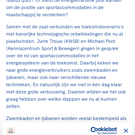
(status quo)? Of biedt de energietransitie juist kansen
Clubondersteuning
Sport verenigt. Op sportclubs, pleintjes, tijdens
De TeamNL Academie
om de positie van sportaccommodaties in de
een rondje fietsen, door samen te skaten of naar
Beroepskrachten
maatschappij te versterken?
de sportschool te gaan. Door samen te juichen
De TeamNL Academie biedt een leer- en
voor Sifan Hassan, Rico Verhoeven, Diede de
ontwikkelprogramma voor de volgende functies
Samen met de zaal verbonden we toekomstscenario's
Samen voor een veilige
Groot en het Nederlands Elftal. Of met trots te
binnen TeamNL programma's: experts, coaches,
met kansrijke technologische ontwikkelingen die nu al
sportomgeving
genieten van de karatewedstrijd van je dochter,
bestuurders, (technisch) directeuren, managers en
plaatsvinden. Jurre Trouw (KNSB) en Michael Poot
de halve marathon van je moeder of de
toekomstig kader.
(Kenniscentrum Sport & Bewegen) gingen in gesprek
Voor welk gedrag staat de club? Wat mag wel
hockeywedstrijd van je buurjongen.
over de rol van sportaccommodaties in het
langs de lijn, in de kleedkamer, kantine en online?
Lees verder
energiesysteem van de toekomst. Daarbij keken we
Lees verder
En wat mag vooral niet? Een gedragscode geeft
naar grote energieverbruikers zoals zwembaden en
hier richting aan en is dus een belangrijk
ijsbanen, maar ook naar verschillende nieuwe
onderdeel van het clubbeleid rondom gewenst en
technieken. En natuurlijk zijn we niet in één dag klaar
ongewenst gedrag.
met deze grote verbouwing. Daarom wilden we het ook
graag hebben over welke stappen we nu al kunnen
Lees verder
zetten.
Zwembaden en ijsbanen worden veelal bestempeld als
grootverbruikers van energie. Dit is ook niet zo vreemd
als er gekeken wordt naar hoeveel energie er nodig is