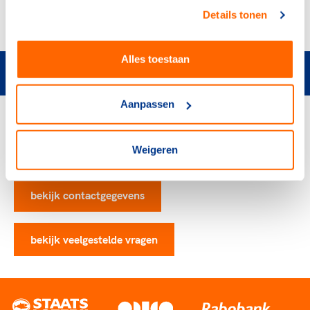
Spelen
Details tonen
Alles toestaan
Aanpassen
heeft u een vraag? wij helpen u
Weigeren
graag
bekijk contactgegevens
bekijk veelgestelde vragen