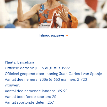
TeamNL Academie Kalender
Veilige en integere sport
Sportonderzoek
Diversiteit en inclusie
Sportakkoord II
Gezonde sportomgeving
Kennisaanbod TeamNL Experts
Duurzaamheid
TeamNL Sport Science Centre
Bekwaam sportkader
Game Changer
Inhoudsopgave
Vitale clubs en bestuurlijk kader
TeamNL kids
Olympische Spelen LA28
Olympische geschiedenis
Paralympische Spelen LA28
Sportmatch
Europese Spelen Istanbul 2027
Plaats: Barcelona
Clubacties
Nieuwspagina
Officiële data: 25 juli-9 augustus 1992
Handboek Wet- en Regelgeving
Columns
Topsportbeleid
Officieel geopend door: koning Juan Carlos I van Spanje
Opleidingen en trainingen
Aantal deelnemers: 9386 (6.663 mannen, 2.723
Topsportfinanciering
vrouwen)
Maatschappelijke waarde topsport
Aantal deelnemende landen: 169 90
High5 Stappenplan
Top teamsportcompetities
Sport gaat niet vanzelf
Aantal beoefende sporten: 25
Ruimte voor sport
Aantal sportonderdelen: 257