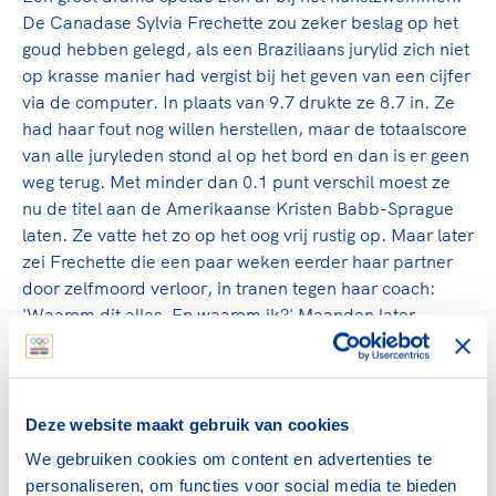
De Canadase Sylvia Frechette zou zeker beslag op het
goud hebben gelegd, als een Braziliaans jurylid zich niet
op krasse manier had vergist bij het geven van een cijfer
via de computer. In plaats van 9.7 drukte ze 8.7 in. Ze
had haar fout nog willen herstellen, maar de totaalscore
van alle juryleden stond al op het bord en dan is er geen
weg terug. Met minder dan 0.1 punt verschil moest ze
nu de titel aan de Amerikaanse Kristen Babb-Sprague
laten. Ze vatte het zo op het oog vrij rustig op. Maar later
zei Frechette die een paar weken eerder haar partner
door zelfmoord verloor, in tranen tegen haar coach:
'Waarom dit alles. En waarom ik?' Maanden later
verleende het IOC haar alsnog een gouden medaille.
De 20-jarige Rus Vitaly Scherbo presteerde in het
turntoernooi iets wat nog nimmer iemand voor hem had
Deze website maakt gebruik van cookies
gedaan: hij won zes gouden medailles (meerkamp,
We gebruiken cookies om content en advertenties te
sprong, ringen, brug, voltige en als lid van de GOS-
personaliseren, om functies voor social media te bieden