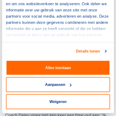
ploeg).
en om ons websiteverkeer te analyseren. Ook delen we
informatie over uw gebruik van onze site met onze
Het mannenwereldje bij het kleiduivenschieten keek
partners voor social media, adverteren en analyse. Deze
vreselijk op zijn neus, want het goud ging naar een
partners kunnen deze gegevens combineren met andere
vrouw, de 24-jarige Chinese Zhang Shan. Alle vijftig
informatie die u aan ze heeft verstrekt of die ze hebben
kerels bleef ze de baas. In de uiterst spannende slotfase
verzameld op basis van uw gebruik van hun services.
bezat ze de sterkste zenuwen. Van de 225 duiven die ze
voor haar loop kreeg, miste ze er maar twee.
Details tonen
De Dream Team demonstratie
Alles toestaan
Het basketbalteam van de Verenigde Staten, geheel
gevuld met profsterren, maakte van het olympisch
toernooi een demonstratie. Kunstjes en hoogstandjes
Aanpassen
werden er vertoond in de steeds weer uitverkochte
sporthal. Elke wedstrijd werd met 30 tot 40 punten
Weigeren
verschil gewonnen en had meer weg van een show.
Coach Daley vroeg niet één keer een time-out aan: 'Ik