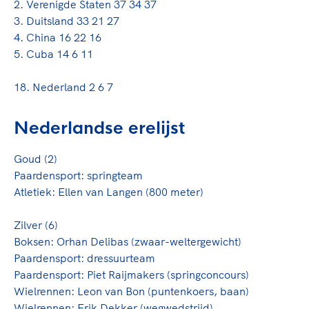
2. Verenigde Staten 37 34 37
3. Duitsland 33 21 27
4. China 16 22 16
5. Cuba 14 6 11
18. Nederland 2 6 7
Nederlandse erelijst
Goud (2)
Paardensport:
springteam
Atletiek:
Ellen van Langen
(800 meter)
Zilver (6)
Boksen:
Orhan Delibas
(zwaar-weltergewicht)
Paardensport: dressuurteam
Paardensport:
Piet Raijmakers
(springconcours)
Wielrennen: Leon van Bon (puntenkoers, baan)
Wielrennen:
Erik Dekker
(wegwedstrijd)