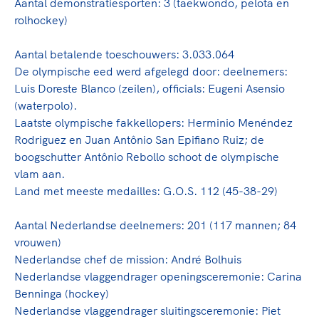
Clubondersteuning
Sport verenigt. Op sportclubs, pleintjes, tijdens
Aantal demonstratiesporten: 3 (taekwondo, pelota en
De TeamNL Academie
een rondje fietsen, door samen te skaten of naar
rolhockey)
Beroepskrachten
de sportschool te gaan. Door samen te juichen
De TeamNL Academie biedt een leer- en
voor Sifan Hassan, Rico Verhoeven, Diede de
Aantal betalende toeschouwers: 3.033.064
ontwikkelprogramma voor de volgende functies
Samen voor een veilige
Groot en het Nederlands Elftal. Of met trots te
De olympische eed werd afgelegd door: deelnemers:
binnen TeamNL programma's: experts, coaches,
sportomgeving
genieten van de karatewedstrijd van je dochter,
Luis Doreste Blanco (zeilen), officials: Eugeni Asensio
bestuurders, (technisch) directeuren, managers en
de halve marathon van je moeder of de
(waterpolo).
toekomstig kader.
Voor welk gedrag staat de club? Wat mag wel
hockeywedstrijd van je buurjongen.
Laatste olympische fakkellopers: Herminio Menéndez
langs de lijn, in de kleedkamer, kantine en online?
Rodriguez en Juan Antônio San Epifiano Ruiz; de
Lees verder
Lees verder
En wat mag vooral niet? Een gedragscode geeft
boogschutter Antônio Rebollo schoot de olympische
hier richting aan en is dus een belangrijk
vlam aan.
onderdeel van het clubbeleid rondom gewenst en
Land met meeste medailles: G.O.S. 112 (45-38-29)
ongewenst gedrag.
Aantal Nederlandse deelnemers: 201 (117 mannen; 84
Lees verder
vrouwen)
Nederlandse chef de mission: André Bolhuis
Nederlandse vlaggendrager openingsceremonie: Carina
Benninga (hockey)
Nederlandse vlaggendrager sluitingsceremonie: Piet