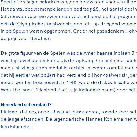
Sportief en organisatorisch zorgden de Zweden voor veruit de
rt
Lees ve
je 
Het aantal deelnemende landen bedroeg 28, het aantal deel
van
53 vrouwen voor wie zwemmen voor het eerst op het program
ook de Olympische kunstwedstrijden, die op dringend verzoe
Le
in de Spelen waren opgenomen. Onder het pseudoniem Hohro
de prijs voor literatuur.
kader
De grote figuur van de Spelen was de Amerikaanse indiaan J
won hij zowel de tienkamp als de vijfkamp (nu niet meer op 
moest hij zijn gouden medailles echter inleveren, omdat men
dat hij eerder wat dollars had verdiend bij honkbalwedstrijden
moest worden beschouwd. In 1982 werd de diskwalificatie va
Wha-tho-huck ('Lichtend Pad', zijn indiaanse naam) door he
Nederland schermland?
Finland, dat nog onder Rusland ressorteerde, toonde voor het 
de lange afstanden. De legendarische Hannes Kohlemainen wo
tien kilometer.