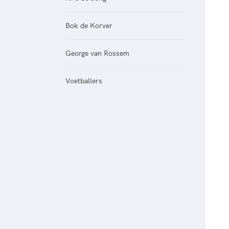
Veilige en integere sport
positionering van spo
Diversiteit en inclusie
Sportonderzoek
Bok de Korver
Gezonde sportomgeving
Sportakkoord II
Duurzaamheid
George van Rossem
Bekwaam sportkader
Vitale clubs en bestuurlijk 
Voetballers