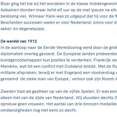
Bizar ging het toe bij het worstelen in de klasse middengewich
Asikainen stonden maar liefst elf uur op de mat (pauze na elk 
beslissing viel. Winnaar Klein was zo uitgeput dat hij voor de 
Bescheiden successen waren er voor Nederland: brons voor d
sabel- en degenéquipe.
De wereld van 1912
In de aanloop naar de Eerste Wereldoorlog werd door de gr
diplomatiek overleg gevoerd. De Europese landen probeerde
bondgenootschappen hun posities te versterken. Frankrijk ve
Marokko, wat tot een conflict met Duitsland leidde. Met de R
militaire afspraken, terwijl er met Engeland een vlootverdrag 
genoemd 'de zieke man van Europa', verloor ook zijn Noord-
Zweden trad als gastheer op van de vijfde Spelen. Er was ee
alleen niet van de zijde van Nederland. Wij stuurden slechts
opnieuw geen vrouwen. Het aantal van drie bronzen medailles
omstandigheden nog niet eens zo slecht.