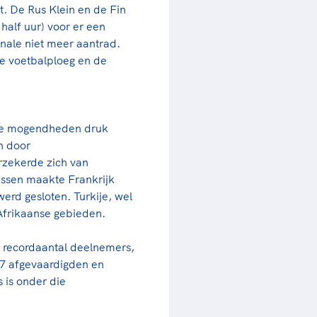
t. De Rus Klein en de Fin
half uur) voor er een
finale niet meer aantrad.
e voetbalploeg en de
ote mogendheden druk
n door
rzekerde zich van
ussen maakte Frankrijk
werd gesloten. Turkije, wel
Afrikaanse gebieden.
n recordaantal deelnemers,
 37 afgevaardigden en
 is onder die