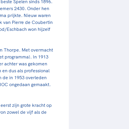
 beste Spelen sinds 1896.
rder
moeder of de hockeywedstrijd
nemers 2430. Onder hen
 je buurjongen.
ma prijkte. Nieuw waren
k van Pierre de Coubertin
es verder
d/Eschbach won hijzelf
im Thorpe. Met overmacht
het programma). In 1913
 er achter was gekomen
 en dus als professional
n de in 1953 overleden
t IOC ongedaan gemaakt.
eerst zijn grote kracht op
n zowel de vijf als de