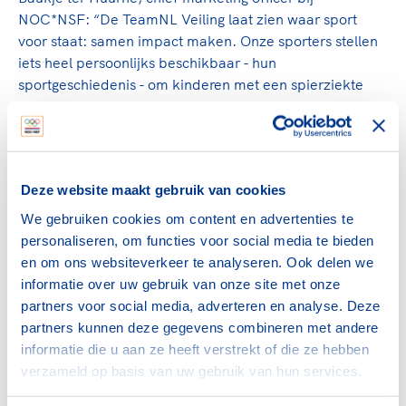
NOC*NSF: “De TeamNL Veiling laat zien waar sport
voor staat: samen impact maken. Onze sporters stellen
iets heel persoonlijks beschikbaar - hun
sportgeschiedenis - om kinderen met een spierziekte
perspectief te geven. Dat Frédérique Matla de cheque
hier bij het Glazen Huis mag overhandigen, maakt deze
samenwerking extra betekenisvol.”
De
TeamNL Veiling
is een initiatief van NOC*NSF en
Deze website maakt gebruik van cookies
werd georganiseerd in samenwerking met
We gebruiken cookies om content en advertenties te
MatchWornShirt.
personaliseren, om functies voor social media te bieden
en om ons websiteverkeer te analyseren. Ook delen we
Met de overhandiging van de cheque bij het Glazen Huis
informatie over uw gebruik van onze site met onze
komt de TeamNL Veiling 2025 tot een mooie afsluiting —
partners voor social media, adverteren en analyse. Deze
met sport als verbindende kracht en een concrete
partners kunnen deze gegevens combineren met andere
bijdrage aan een toekomst waarin kinderen met een
informatie die u aan ze heeft verstrekt of die ze hebben
spierziekte meer perspectief krijgen.
verzameld op basis van uw gebruik van hun services.