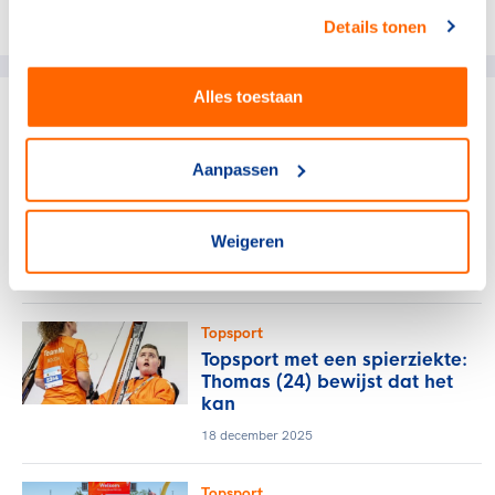
Deel dit artikel op social media:
Details tonen
Alles toestaan
gerelateerde artikelen
Aanpassen
TeamNL Veiling 2025: Bied op
unieke items en steun Spieren
Weigeren
voor Spieren
8 december 2025
Topsport
Topsport met een spierziekte:
Thomas (24) bewijst dat het
kan
18 december 2025
Topsport