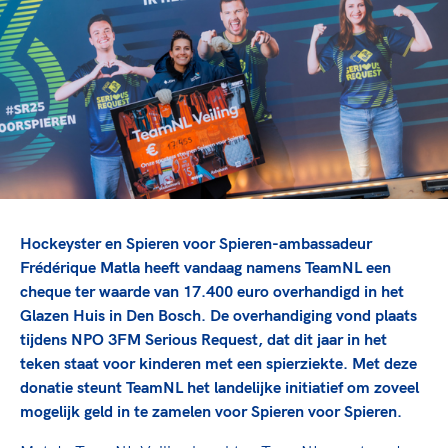
TeamNL Academie Kalender
Veilige en integere sport
Sportonderzoek
Diversiteit en inclusie
Sportakkoord II
Gezonde sportomgeving
Kennisaanbod TeamNL Experts
Duurzaamheid
TeamNL Sport Science Centre
Bekwaam sportkader
Game Changer
Vitale clubs en bestuurlijk kader
TeamNL kids
Olympische Spelen LA28
Olympische geschiedenis
Paralympische Spelen LA28
Sportmatch
Europese Spelen Istanbul 2027
Hockeyster en Spieren voor Spieren-ambassadeur
Clubacties
Nieuwspagina
Frédérique Matla heeft vandaag namens TeamNL een
Handboek Wet- en Regelgeving
cheque ter waarde van 17.400 euro overhandigd in het
Columns
Topsportbeleid
Glazen Huis in Den Bosch. De overhandiging vond plaats
Opleidingen en trainingen
Topsportfinanciering
tijdens NPO 3FM Serious Request, dat dit jaar in het
teken staat voor kinderen met een spierziekte. Met deze
Maatschappelijke waarde topsport
donatie steunt TeamNL het landelijke initiatief om zoveel
High5 Stappenplan
Top teamsportcompetities
Sport gaat niet vanzelf
mogelijk geld in te zamelen voor Spieren voor Spieren.
Ruimte voor sport