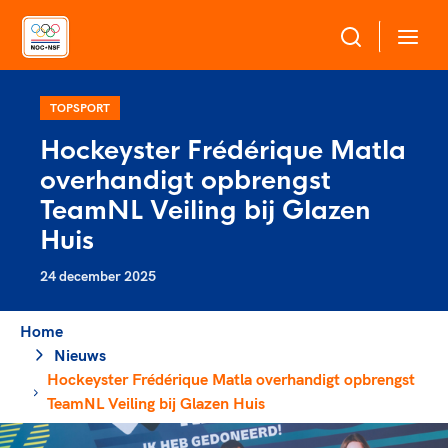
Over NOC*NSF
TOPSPORT
Hockeyster Frédérique Matla
Sportagenda 2032
overhandigt opbrengst
Sportdeelname
Leden
TeamNL Veiling bij Glazen
Algemene Vergadering
Huis
Bonden en professionals in de sport
Topsport
Raad van Toezicht en Bestuur
24 december 2025
Beleidsmedewerkers
Merkbescherming NOC*NSF
Clubbestuurders
Voor talentvolle sporters
Home
Voor bonden
Coördinatoren en opleiders
Atletencommissie
Nieuws
Onze partners
Trainer-coaches
Hockeyster Frédérique Matla overhandigt opbrengst
Paralympische Talentdag
Geven aan Sport
Officials
TeamNL Veiling bij Glazen Huis
Pers