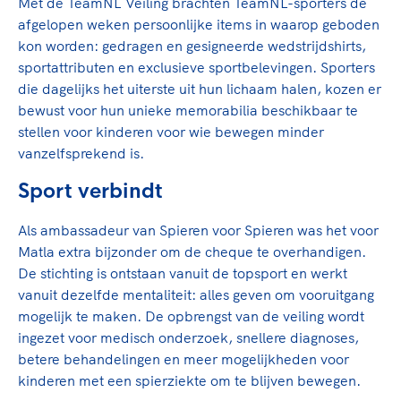
Clubondersteuning
Met de TeamNL Veiling brachten TeamNL-sporters de
Sport verenigt. Op sportclubs, pleintjes, tijdens
De TeamNL Academie
afgelopen weken persoonlijke items in waarop geboden
een rondje fietsen, door samen te skaten of naar
Beroepskrachten
kon worden: gedragen en gesigneerde wedstrijdshirts,
de sportschool te gaan. Door samen te juichen
De TeamNL Academie biedt een leer- en
sportattributen en exclusieve sportbelevingen. Sporters
voor Sifan Hassan, Rico Verhoeven, Diede de
ontwikkelprogramma voor de volgende functies
Samen voor een veilige
die dagelijks het uiterste uit hun lichaam halen, kozen er
Groot en het Nederlands Elftal. Of met trots te
binnen TeamNL programma's: experts, coaches,
sportomgeving
bewust voor hun unieke memorabilia beschikbaar te
genieten van de karatewedstrijd van je dochter,
bestuurders, (technisch) directeuren, managers en
stellen voor kinderen voor wie bewegen minder
de halve marathon van je moeder of de
toekomstig kader.
Voor welk gedrag staat de club? Wat mag wel
vanzelfsprekend is.
hockeywedstrijd van je buurjongen.
langs de lijn, in de kleedkamer, kantine en online?
Lees verder
Sport verbindt
Lees verder
En wat mag vooral niet? Een gedragscode geeft
hier richting aan en is dus een belangrijk
Als ambassadeur van Spieren voor Spieren was het voor
onderdeel van het clubbeleid rondom gewenst en
Matla extra bijzonder om de cheque te overhandigen.
ongewenst gedrag.
De stichting is ontstaan vanuit de topsport en werkt
vanuit dezelfde mentaliteit: alles geven om vooruitgang
Lees verder
mogelijk te maken. De opbrengst van de veiling wordt
ingezet voor medisch onderzoek, snellere diagnoses,
betere behandelingen en meer mogelijkheden voor
kinderen met een spierziekte om te blijven bewegen.