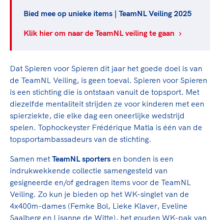
Clubondersteuning
Sport verenigt. Op sportclubs, pleintjes, tijdens
De TeamNL Academie
een rondje fietsen, door samen te skaten of naar
Bied mee op unieke items | TeamNL Veiling 2025
Beroepskrachten
de sportschool te gaan. Door samen te juichen
De TeamNL Academie biedt een leer- en
Klik hier om naar de TeamNL veiling te gaan
voor Sifan Hassan, Rico Verhoeven, Diede de
ontwikkelprogramma voor de volgende functies
Samen voor een veilige
Groot en het Nederlands Elftal. Of met trots te
binnen TeamNL programma's: experts, coaches,
sportomgeving
genieten van de karatewedstrijd van je dochter,
bestuurders, (technisch) directeuren, managers en
Dat Spieren voor Spieren dit jaar het goede doel is van
de halve marathon van je moeder of de
toekomstig kader.
de TeamNL Veiling, is geen toeval. Spieren voor Spieren
Voor welk gedrag staat de club? Wat mag wel
hockeywedstrijd van je buurjongen.
is een stichting die is ontstaan vanuit de topsport. Met
langs de lijn, in de kleedkamer, kantine en online?
Lees verder
diezelfde mentaliteit strijden ze voor kinderen met een
Lees verder
En wat mag vooral niet? Een gedragscode geeft
spierziekte, die elke dag een oneerlijke wedstrijd
hier richting aan en is dus een belangrijk
spelen. Tophockeyster Frédérique Matla is één van de
onderdeel van het clubbeleid rondom gewenst en
topsportambassadeurs van de stichting.
ongewenst gedrag.
Samen met
TeamNL sporters
en bonden is een
Lees verder
indrukwekkende collectie samengesteld van
gesigneerde en/of gedragen items voor de TeamNL
Veiling. Zo kun je bieden op het WK-singlet van de
4x400m-dames (Femke Bol, Lieke Klaver, Eveline
Saalberg en Lisanne de Witte), het gouden WK-pak van