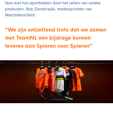
fans met hun sporthelden door het veilen van unieke
producten. Bob Zonderwijk, medeoprichter van
MatchWornShirt:
We zijn ontzettend trots dat we samen
met TeamNL een bijdrage kunnen
leveren aan Spieren voor Spieren