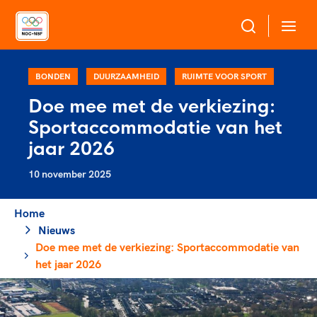
Over NOC*NSF
BONDEN
DUURZAAMHEID
RUIMTE VOOR SPORT
Doe mee met de verkiezing:
Sportagenda 2032
Sportaccommodatie van het
Sportdeelname
Leden
jaar 2026
Algemene Vergadering
10 november 2025
Bonden en professionals in de sport
Topsport
Raad van Toezicht en Bestuur
Beleidsmedewerkers
Merkbescherming NOC*NSF
Home
Clubbestuurders
Nieuws
Voor talentvolle sporters
Voor bonden
Coördinatoren en opleiders
Doe mee met de verkiezing: Sportaccommodatie van
Atletencommissie
Onze partners
Trainer-coaches
het jaar 2026
Paralympische Talentdag
Geven aan Sport
Officials
Pers