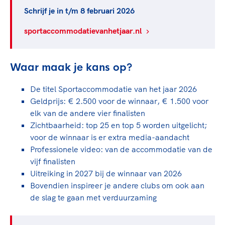
Clubondersteuning
Sport verenigt. Op sportclubs, pleintjes, tijdens
De TeamNL Academie
Schrijf je in t/m 8 februari 2026
een rondje fietsen, door samen te skaten of naar
Beroepskrachten
de sportschool te gaan. Door samen te juichen
De TeamNL Academie biedt een leer- en
sportaccommodatievanhetjaar.nl
voor Sifan Hassan, Rico Verhoeven, Diede de
ontwikkelprogramma voor de volgende functies
Samen voor een veilige
Groot en het Nederlands Elftal. Of met trots te
binnen TeamNL programma's: experts, coaches,
sportomgeving
genieten van de karatewedstrijd van je dochter,
Waar maak je kans op?
bestuurders, (technisch) directeuren, managers en
de halve marathon van je moeder of de
toekomstig kader.
Voor welk gedrag staat de club? Wat mag wel
hockeywedstrijd van je buurjongen.
De titel Sportaccommodatie van het jaar 2026
langs de lijn, in de kleedkamer, kantine en online?
Geldprijs: € 2.500 voor de winnaar, € 1.500 voor
Lees verder
Lees verder
En wat mag vooral niet? Een gedragscode geeft
elk van de andere vier finalisten
hier richting aan en is dus een belangrijk
Zichtbaarheid: top 25 en top 5 worden uitgelicht;
onderdeel van het clubbeleid rondom gewenst en
voor de winnaar is er extra media-aandacht
ongewenst gedrag.
Professionele video: van de accommodatie van de
vijf finalisten
Lees verder
Uitreiking in 2027 bij de winnaar van 2026
Bovendien inspireer je andere clubs om ook aan
de slag te gaan met verduurzaming