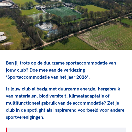
TeamNL Academie Kalender
Veilige en integere sport
Sportonderzoek
Diversiteit en inclusie
Sportakkoord II
Gezonde sportomgeving
Kennisaanbod TeamNL Experts
Duurzaamheid
TeamNL Sport Science Centre
Bekwaam sportkader
Game Changer
Vitale clubs en bestuurlijk kader
TeamNL kids
Olympische Spelen LA28
Olympische geschiedenis
Paralympische Spelen LA28
Ben jij trots op de duurzame sportaccommodatie van
Sportmatch
Europese Spelen Istanbul 2027
jouw club? Doe mee aan de verkiezing
‘Sportaccommodatie van het jaar 2026’.
Clubacties
Nieuwspagina
Handboek Wet- en Regelgeving
Columns
Is jouw club al bezig met duurzame energie, hergebruik
Topsportbeleid
Opleidingen en trainingen
van materialen, biodiversiteit, klimaatadaptatie of
Topsportfinanciering
multifunctioneel gebruik van de accommodatie? Zet je
Maatschappelijke waarde topsport
club in de spotlight als inspirerend voorbeeld voor andere
High5 Stappenplan
Top teamsportcompetities
sportverenigingen.
Sport gaat niet vanzelf
Ruimte voor sport