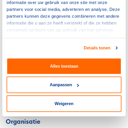
informatie over uw gebruik van onze site met onze
Duurzame energie: Hoe wordt energie bespaard,
partners voor social media, adverteren en analyse. Deze
wat wordt duurzaam opgewekt en vindt er opslag
partners kunnen deze gegevens combineren met andere
plaats?
informatie die u aan ze heeft verstrekt of die ze hebben
Duurzaam materiaalgebruik: Hoe wordt afval
verzameld op basis van uw gebruik van hun services.
beheerd en welke materialen worden hergebruikt?
Duurzame omgeving: Welke maatregelen worden
genomen voor biodiversiteit, klimaatadaptatie en
Details tonen
natuurinclusiviteit?
Multifunctionaliteit: Wordt de accommodatie
Alles toestaan
optimaal gebruikt voor verschillende sporten,
activiteiten en andere maatschappelijke
doelgroepen?
Aanpassen
Communicatie: Hoe zijn leden en bezoekers
geïnformeerd over en betrokken bij
duurzaamheidsinitiatieven?
Weigeren
Organisatie