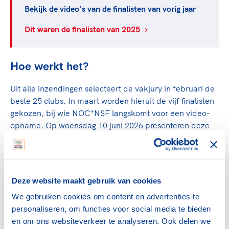
Bekijk de video’s van de finalisten van vorig jaar
Dit waren de finalisten van 2025
Hoe werkt het?
Uit alle inzendingen selecteert de vakjury in februari de
beste 25 clubs. In maart worden hieruit de vijf finalisten
gekozen, bij wie NOC*NSF langskomt voor een video-
opname. Op woensdag 10 juni 2026 presenteren deze
finalisten hun accommodatie tijdens de feestelijke
finaleavond op het sportpark van de vorige winnaar,
Multifunctionele Accommodatie ‘t Doesgoor (Goor).
Deze website maakt gebruik van cookies
Criteria
We gebruiken cookies om content en advertenties te
personaliseren, om functies voor social media te bieden
Inzendingen worden beoordeeld op vijf thema’s:
en om ons websiteverkeer te analyseren. Ook delen we