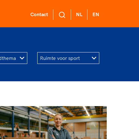
Contact
NL
EN
L Academie
 voor een
ort gaat niet
ge sportomgeving
nzelf
demie biedt een
ikkelprogramma
k gedrag staat de club?
rt verenigt. Op sportclubs,
de functies binnen
el langs de lijn, in de
ntjes, tijdens een rondje
mma's: experts,
er, kantine en online?
sen, door samen te skaten of
rders, (technisch)
ag vooral niet? Een
r de sportschool te gaan.
anagers en
ode geeft hier richting
r samen te juichen voor Sifan
er.
 dus een belangrijk
san, Rico Verhoeven, Diede
l van het clubbeleid
Groot en het Nederlands
gewenst en ongewenst
al. Of met trots te genieten
 de karatewedstrijd van je
hter, de halve marathon van