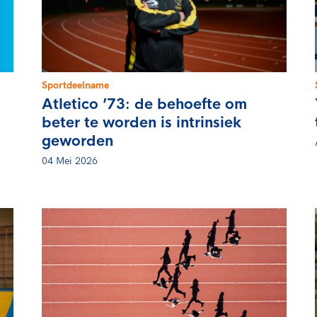
rt
Lees ve
je 
van
Le
Sportdeelname
Atletico ’73: de behoefte om
kader
beter te worden is intrinsiek
geworden
04 Mei 2026