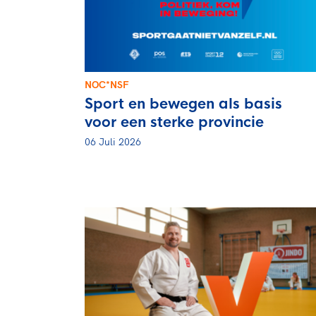
Veilige en integere sport
positionering van spo
Diversiteit en inclusie
Sportonderzoek
Gezonde sportomgeving
Sportakkoord II
Duurzaamheid
NOC*NSF
Bekwaam sportkader
Sport en bewegen als basis
Vitale clubs en bestuurlijk 
voor een sterke provincie
06 Juli 2026