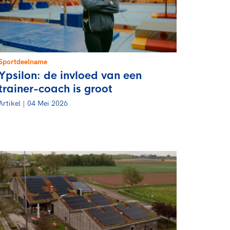
rder
moeder of de hockeywedstrijd
 je buurjongen.
es verder
Sportdeelname
Ypsilon: de invloed van een
trainer-coach is groot
Artikel | 04 Mei 2026