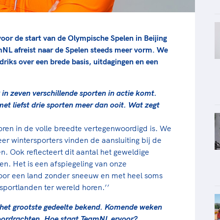
or de start van de Olympische Spelen in Beijing
mNL afreist naar de Spelen steeds meer vorm. We
riks over een brede basis, uitdagingen en een
 in zeven verschillende sporten in actie komt.
et liefst drie sporten meer dan ooit. Wat zegt
voren in de volle breedte vertegenwoordigd is. We
er wintersporters vinden de aansluiting bij de
en. Ook reflecteert dit aantal het geweldige
n. Het is een afspiegeling van onze
 voor een land zonder sneeuw en met heel soms
 sportlanden ter wereld horen.’’
or het grootste gedeelte bekend. Komende weken
voordrachten. Hoe staat TeamNL ervoor?