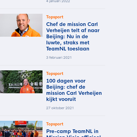
4 januari 2022
Topsport
Chef de mission Carl
Verheijen telt af naar
Beijing: Nu in de
luwte, straks met
TeamNL toeslaan
3 februari 2021
Topsport
100 dagen voor
Beijing: chef de
mission Carl Verheijen
kijkt vooruit
27 oktober 2021
Topsport
Pre-camp TeamNL in