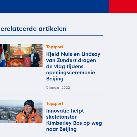
rder
moeder of de hockeywedstrijd
 je buurjongen.
es verder
erelateerde artikelen
Topsport
Kjeld Nuis en Lindsay
van Zundert dragen
de vlag tijdens
openingsceremonie
Beijing
5 januari 2022
Topsport
Innovatie helpt
skeletonster
Kimberley Bos op weg
naar Beijing