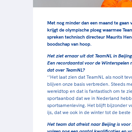
Met nog minder dan een maand te gaan vo
krijgt de olympische ploeg waarmee Tea
spreken technisch directeur Maurits Hend
boodschap van hoop.
Het ziet ernaar uit dat TeamNL in Beijing
Een recordaantal voor de Winterspelen m
dat over TeamNL?
‘’Het laat zien dat TeamNL als nooit te
blijven onze basis verbreden. Steeds me
wereldtop en dat is fantastisch om te zi
sportaanbod dat we in Nederland hebbe
sportsamenleving. Het blijft bijzonder
ijs, dat we ook in de winter tot de beste
Het team dat afreist naar Beijing is vo
volgen nog een aantal kwalificaties en 