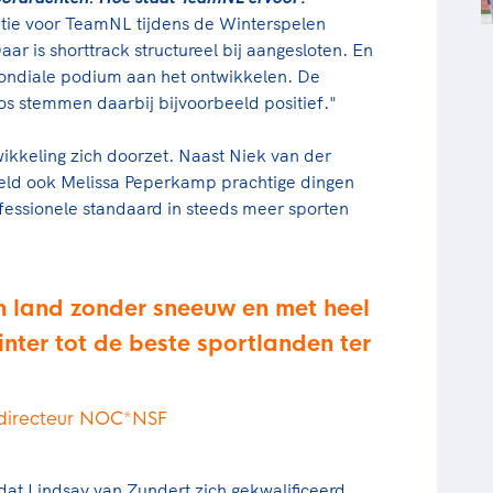
entie voor TeamNL tijdens de Winterspelen
aar is shorttrack structureel bij aangesloten. En
 mondiale podium aan het ontwikkelen. De
os stemmen daarbij bijvoorbeeld positief."
wikkeling zich doorzet. Naast Niek van der
eeld ook Melissa Peperkamp prachtige dingen
fessionele standaard in steeds meer sporten
en land zonder sneeuw en met heel
inter tot de beste sportlanden ter
h directeur NOC*NSF
h dat Lindsay van Zundert zich gekwalificeerd