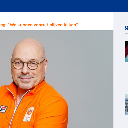
rt
Lees ve
je 
van
ing: "We kunnen vooruit blijven kijken"
Le
g
kader