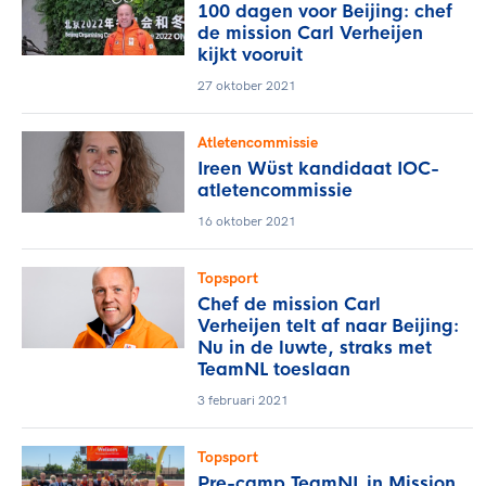
100 dagen voor Beijing: chef
de mission Carl Verheijen
kijkt vooruit
27 oktober 2021
Atletencommissie
Ireen Wüst kandidaat IOC-
atletencommissie
16 oktober 2021
Topsport
Chef de mission Carl
Verheijen telt af naar Beijing:
Nu in de luwte, straks met
TeamNL toeslaan
3 februari 2021
Topsport
Pre-camp TeamNL in Mission