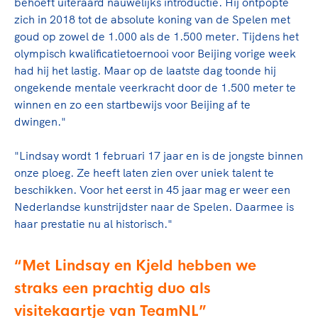
Clubondersteuning
behoeft uiteraard nauwelijks introductie. Hij ontpopte
Sport verenigt. Op sportclubs, pleintjes, tijdens
De TeamNL Academie
zich in 2018 tot de absolute koning van de Spelen met
een rondje fietsen, door samen te skaten of naar
Beroepskrachten
goud op zowel de 1.000 als de 1.500 meter. Tijdens het
de sportschool te gaan. Door samen te juichen
De TeamNL Academie biedt een leer- en
olympisch kwalificatietoernooi voor Beijing vorige week
voor Sifan Hassan, Rico Verhoeven, Diede de
ontwikkelprogramma voor de volgende functies
Samen voor een veilige
had hij het lastig. Maar op de laatste dag toonde hij
Groot en het Nederlands Elftal. Of met trots te
binnen TeamNL programma's: experts, coaches,
sportomgeving
ongekende mentale veerkracht door de 1.500 meter te
genieten van de karatewedstrijd van je dochter,
bestuurders, (technisch) directeuren, managers en
winnen en zo een startbewijs voor Beijing af te
de halve marathon van je moeder of de
toekomstig kader.
Voor welk gedrag staat de club? Wat mag wel
dwingen."
hockeywedstrijd van je buurjongen.
langs de lijn, in de kleedkamer, kantine en online?
Lees verder
Lees verder
En wat mag vooral niet? Een gedragscode geeft
"Lindsay wordt 1 februari 17 jaar en is de jongste binnen
hier richting aan en is dus een belangrijk
onze ploeg. Ze heeft laten zien over uniek talent te
onderdeel van het clubbeleid rondom gewenst en
beschikken. Voor het eerst in 45 jaar mag er weer een
ongewenst gedrag.
Nederlandse kunstrijdster naar de Spelen. Daarmee is
haar prestatie nu al historisch."
Lees verder
Met Lindsay en Kjeld hebben we
straks een prachtig duo als
visitekaartje van TeamNL