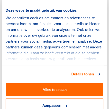
Paralympisch chef de mission Esther Vergeer: "De
Deze website maakt gebruik van cookies
teamoverdracht is een moment waarop je voelt dat de
We gebruiken cookies om content en advertenties te
Spelen weer een stap dichterbij zijn. En TeamNL is klaar
personaliseren, om functies voor social media te bieden
voor Beijing."
en om ons websiteverkeer te analyseren. Ook delen we
informatie over uw gebruik van onze site met onze
Op dit moment zijn achttien langebaanschaatsers, acht
partners voor social media, adverteren en analyse. Deze
shorttrackers en kunstrijdster Van Zundert zeker van
partners kunnen deze gegevens combineren met andere
een ticket naar de Olympische Spelen in Beijing. Daar
informatie die u aan ze heeft verstrekt of die ze hebben
worden nog twee shorttrackers aan toegevoegd. In
verzameld op basis van uw gebruik van hun services.
andere sporten vinden nog kwalificaties en voordrachten
plaats. De exacte samenstelling van de olympische
ploeg waarmee TeamNL naar Beijing reist, wordt later
Details tonen
deze maand bekend.
Alles toestaan
De paralympiërs hebben nog een maand langer om zich
voor te bereiden op Beijing. Van 8 tot en met 23 januari
vinden de wereldkampioenschappen parasnowboarden
Aanpassen