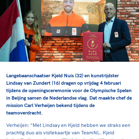
TeamNL Academie Kalender
Veilige en integere sport
Sportonderzoek
Diversiteit en inclusie
Sportakkoord II
Gezonde sportomgeving
Kennisaanbod TeamNL Experts
Duurzaamheid
TeamNL Sport Science Centre
Bekwaam sportkader
Game Changer
Vitale clubs en bestuurlijk kader
TeamNL kids
Olympische Spelen LA28
Olympische geschiedenis
Paralympische Spelen LA28
Sportmatch
Europese Spelen Istanbul 2027
Langebaanschaatser Kjeld Nuis (32) en kunstrijdster
Clubacties
Nieuwspagina
Lindsay van Zundert (16) dragen op vrijdag 4 februari
Handboek Wet- en Regelgeving
tijdens de openingsceremonie voor de Olympische Spelen
Columns
Topsportbeleid
in Beijing samen de Nederlandse vlag. Dat maakte chef de
Opleidingen en trainingen
Topsportfinanciering
mission Carl Verheijen bekend tijdens de
teamoverdracht.
Maatschappelijke waarde topsport
High5 Stappenplan
Top teamsportcompetities
Sport gaat niet vanzelf
Verheijen: "Met Lindsay en Kjeld hebben we straks een
Ruimte voor sport
prachtig duo als visitekaartje van TeamNL. Kjeld