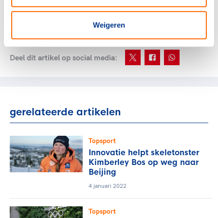
en para-alpineskiën plaats in Lillehammer. De
paralympische vlaggendragers worden op een later
moment bekendgemaakt.
Weigeren
Deel dit artikel op social media:
gerelateerde artikelen
Topsport
Innovatie helpt skeletonster
Kimberley Bos op weg naar
Beijing
4 januari 2022
Topsport