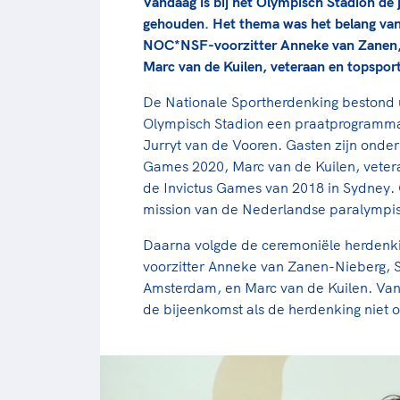
Vandaag is bij het Olympisch Stadion de 
gehouden. Het thema was het belang van
NOC*NSF-voorzitter Anneke van Zanen, 
Marc van de Kuilen, veteraan en topspo
De Nationale Sportherdenking bestond ui
Olympisch Stadion een praatprogramma v
Jurryt van de Vooren. Gasten zijn onder
Games 2020, Marc van de Kuilen, vetera
de Invictus Games van 2018 in Sydney.
mission van de Nederlandse paralympis
Daarna volgde de ceremoniële herden
voorzitter Anneke van Zanen-Nieberg,
Amsterdam, en Marc van de Kuilen. Va
de bijeenkomst als de herdenking niet