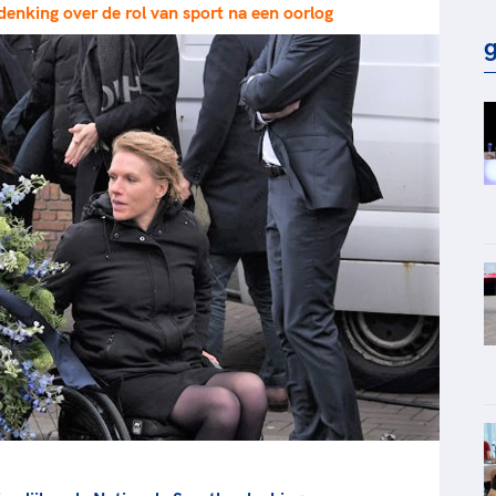
enking over de rol van sport na een oorlog
rt
Lees ve
je 
g
van
Le
kader