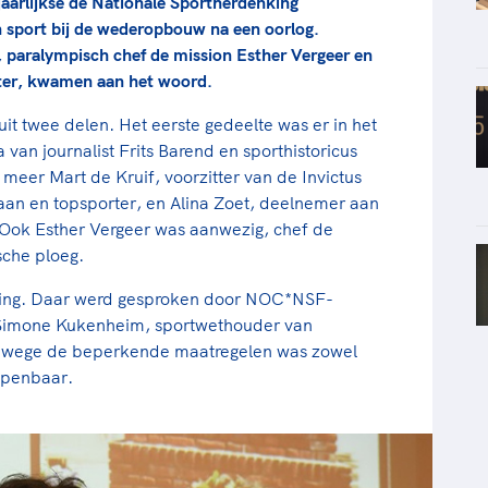
jaarlijkse de Nationale Sportherdenking
 sport bij de wederopbouw na een oorlog.
paralympisch chef de mission Esther Vergeer en
rter, kwamen aan het woord.
t twee delen. Het eerste gedeelte was er in het
an journalist Frits Barend en sporthistoricus
 meer Mart de Kruif, voorzitter van de Invictus
an en topsporter, en Alina Zoet, deelnemer aan
 Ook Esther Vergeer was aanwezig, chef de
che ploeg.
king. Daar werd gesproken door NOC*NSF-
 Simone Kukenheim, sportwethouder van
nwege de beperkende maatregelen was zowel
 openbaar.