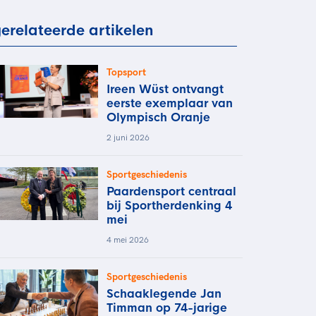
rder
moeder of de hockeywedstrijd
erelateerde artikelen
 je buurjongen.
es verder
Topsport
Ireen Wüst ontvangt
eerste exemplaar van
Olympisch Oranje
2 juni 2026
Sportgeschiedenis
Paardensport centraal
bij Sportherdenking 4
mei
4 mei 2026
Sportgeschiedenis
Schaaklegende Jan
Timman op 74-jarige