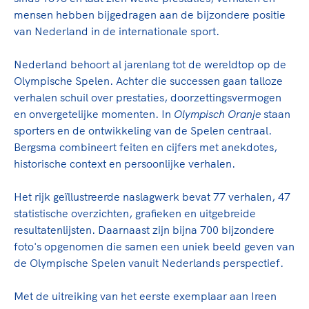
Clubondersteuning
Sport verenigt. Op sportclubs, pleintjes, tijdens
De TeamNL Academie
mensen hebben bijgedragen aan de bijzondere positie
een rondje fietsen, door samen te skaten of naar
Beroepskrachten
van Nederland in de internationale sport.
de sportschool te gaan. Door samen te juichen
De TeamNL Academie biedt een leer- en
voor Sifan Hassan, Rico Verhoeven, Diede de
ontwikkelprogramma voor de volgende functies
Samen voor een veilige
Nederland behoort al jarenlang tot de wereldtop op de
Groot en het Nederlands Elftal. Of met trots te
binnen TeamNL programma's: experts, coaches,
Olympische Spelen. Achter die successen gaan talloze
sportomgeving
genieten van de karatewedstrijd van je dochter,
bestuurders, (technisch) directeuren, managers en
verhalen schuil over prestaties, doorzettingsvermogen
de halve marathon van je moeder of de
toekomstig kader.
en onvergetelijke momenten. In
Olympisch Oranje
staan
Voor welk gedrag staat de club? Wat mag wel
hockeywedstrijd van je buurjongen.
sporters en de ontwikkeling van de Spelen centraal.
langs de lijn, in de kleedkamer, kantine en online?
Lees verder
Bergsma combineert feiten en cijfers met anekdotes,
Lees verder
En wat mag vooral niet? Een gedragscode geeft
historische context en persoonlijke verhalen.
hier richting aan en is dus een belangrijk
onderdeel van het clubbeleid rondom gewenst en
Het rijk geïllustreerde naslagwerk bevat 77 verhalen, 47
ongewenst gedrag.
statistische overzichten, grafieken en uitgebreide
resultatenlijsten. Daarnaast zijn bijna 700 bijzondere
Lees verder
foto's opgenomen die samen een uniek beeld geven van
de Olympische Spelen vanuit Nederlands perspectief.
Met de uitreiking van het eerste exemplaar aan Ireen