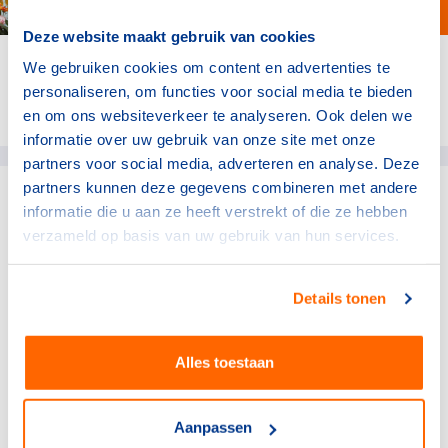
Deze website maakt gebruik van cookies
We gebruiken cookies om content en advertenties te
personaliseren, om functies voor social media te bieden
Deel dit artikel op social media:
en om ons websiteverkeer te analyseren. Ook delen we
informatie over uw gebruik van onze site met onze
partners voor social media, adverteren en analyse. Deze
partners kunnen deze gegevens combineren met andere
informatie die u aan ze heeft verstrekt of die ze hebben
gerelateerde artikelen
verzameld op basis van uw gebruik van hun services.
Topsport
Details tonen
Pre-camp TeamNL in Mission
Viejo officieel van start
2 augustus 2026
Alles toestaan
Topsport
Topsporters ontdekken
Aanpassen
nieuwe perspectieven in