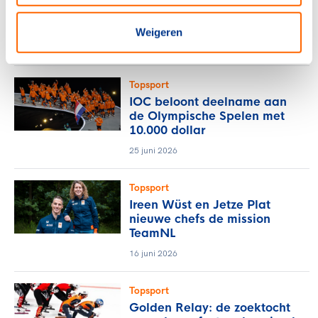
groepsprogramma KNVB en
TeamNL
Weigeren
8 juli 2026
Topsport
IOC beloont deelname aan
de Olympische Spelen met
10.000 dollar
25 juni 2026
Topsport
Ireen Wüst en Jetze Plat
nieuwe chefs de mission
TeamNL
16 juni 2026
Topsport
Golden Relay: de zoektocht