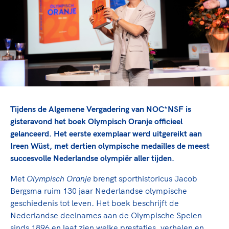
TeamNL Academie Kalender
Veilige en integere sport
Sportonderzoek
Diversiteit en inclusie
Sportakkoord II
Gezonde sportomgeving
Kennisaanbod TeamNL Experts
Duurzaamheid
TeamNL Sport Science Centre
Bekwaam sportkader
Game Changer
Vitale clubs en bestuurlijk kader
TeamNL kids
Olympische Spelen LA28
Olympische geschiedenis
Paralympische Spelen LA28
Tijdens de Algemene Vergadering van NOC*NSF is
Sportmatch
Europese Spelen Istanbul 2027
gisteravond het boek Olympisch Oranje officieel
gelanceerd. Het eerste exemplaar werd uitgereikt aan
Clubacties
Nieuwspagina
Ireen Wüst, met dertien olympische medailles de meest
Handboek Wet- en Regelgeving
Columns
Topsportbeleid
succesvolle Nederlandse olympiër aller tijden.
Opleidingen en trainingen
Topsportfinanciering
Met
Olympisch Oranje
brengt sporthistoricus Jacob
Maatschappelijke waarde topsport
Bergsma ruim 130 jaar Nederlandse olympische
High5 Stappenplan
Top teamsportcompetities
geschiedenis tot leven. Het boek beschrijft de
Sport gaat niet vanzelf
Ruimte voor sport
Nederlandse deelnames aan de Olympische Spelen
sinds 1896 en laat zien welke prestaties, verhalen en