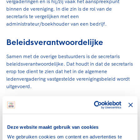
Clubondersteuning
Sport verenigt. Op sportclubs, pleintjes, tijdens
vergaderingen en is hij/zij vaak het aanspreekpunt
De TeamNL Academie
een rondje fietsen, door samen te skaten of naar
binnen de vereniging. In die zin is de rol van de
Beroepskrachten
de sportschool te gaan. Door samen te juichen
secretaris te vergelijken met een
De TeamNL Academie biedt een leer- en
voor Sifan Hassan, Rico Verhoeven, Diede de
administrateur/boekhouder van een bedrijf.
ontwikkelprogramma voor de volgende functies
Samen voor een veilige
Groot en het Nederlands Elftal. Of met trots te
binnen TeamNL programma's: experts, coaches,
sportomgeving
genieten van de karatewedstrijd van je dochter,
Beleidsverantwoordelijke
bestuurders, (technisch) directeuren, managers en
de halve marathon van je moeder of de
toekomstig kader.
Voor welk gedrag staat de club? Wat mag wel
hockeywedstrijd van je buurjongen.
Samen met de overige bestuurders is de secretaris
langs de lijn, in de kleedkamer, kantine en online?
Lees verder
beleidsverantwoordelijke. Dat houdt in dat de secretaris
Lees verder
En wat mag vooral niet? Een gedragscode geeft
erop toe dient te zien dat het in de algemene
hier richting aan en is dus een belangrijk
ledenvergadering vastgestelde verenigingsbeleid wordt
onderdeel van het clubbeleid rondom gewenst en
uitgevoerd.
ongewenst gedrag.
Handelen namens de vereniging
Lees verder
Als lid van het bestuur is de secretaris gemachtigd om
namens de vereniging te handelen met derden.
Deze website maakt gebruik van cookies
We gebruiken cookies om content en advertenties te