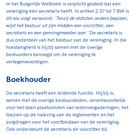
TeamNL Academie Kalender
In het Burgerlijk Wetboek is verplicht gesteld dat een
Veilige en integere sport
vereniging een secretaris heeft. In artikel 2:37 lid 7 BW is
Sportonderzoek
Diversiteit en inclusie
dit als volgt verwoord:
'Tenzij de statuten anders bepalen,
Sportakkoord II
Gezonde sportomgeving
Kennisaanbod TeamNL Experts
wijst het bestuur uit zijn midden een voorzitter, een
Duurzaamheid
TeamNL Sport Science Centre
secretaris en een penningmeester aan.'
De secretaris is
dus onderdeel van het bestuur van de vereniging. In die
Bekwaam sportkader
Game Changer
hoedanigheid is hij/zij samen met de overige
Vitale clubs en bestuurlijk kader
TeamNL kids
Olympische Spelen LA28
bestuurders bevoegd om de vereniging te
Olympische geschiedenis
vertegenwoordigen.
Paralympische Spelen LA28
Sportmatch
Europese Spelen Istanbul 2027
Boekhouder
Clubacties
Nieuwspagina
Handboek Wet- en Regelgeving
Columns
Topsportbeleid
De secretaris heeft een leidende functie. Hij/zij is,
Opleidingen en trainingen
samen met de overige bestuursleden, verantwoordelijk
Topsportfinanciering
voor het laten plaatsvinden van ledenvergaderingen, het
Maatschappelijke waarde topsport
toezien op de naleving van de reglementen en het
High5 Stappenplan
Top teamsportcompetities
Sport gaat niet vanzelf
zorgdragen voor het voortbestaan van de vereniging.
Ruimte voor sport
Ook ondersteunt de secretaris de voorzitter bij