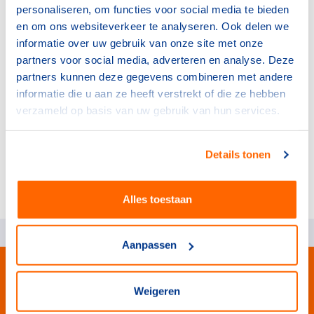
personaliseren, om functies voor social media te bieden
Paragrafen
en om ons websiteverkeer te analyseren. Ook delen we
informatie over uw gebruik van onze site met onze
7.1
Rol van de secretaris
partners voor social media, adverteren en analyse. Deze
7.2
Taken van de secretaris
partners kunnen deze gegevens combineren met andere
7.3
Combinatie secretaris en andere
informatie die u aan ze heeft verstrekt of die ze hebben
functies binnen de vereniging
verzameld op basis van uw gebruik van hun services.
7.4
Het kiezen van een secretaris
7.5
Termijn
7.6
Schorsing, ontslag en vervangen van
Details tonen
de secretaris
Alles toestaan
Aanpassen
Weigeren