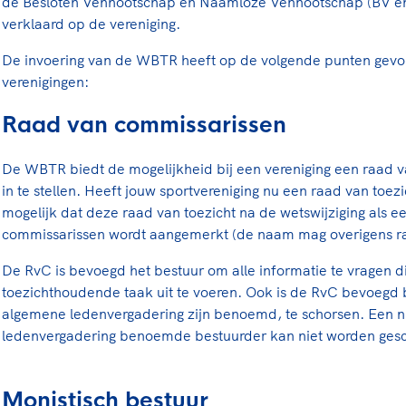
de Besloten Vennootschap en Naamloze Vennootschap (BV en
rt
Lees ve
je 
verklaard op de vereniging.
van
De invoering van de WBTR heeft op de volgende punten gevol
Le
verenigingen:
Raad van commissarissen
kader
De WBTR biedt de mogelijkheid bij een vereniging een raad 
in te stellen. Heeft jouw sportvereniging nu een raad van toez
mogelijk dat deze raad van toezicht na de wetswijziging als e
commissarissen wordt aangemerkt (de naam mag overigens raa
De RvC is bevoegd het bestuur om alle informatie te vragen di
toezichthoudende taak uit te voeren. Ook is de RvC bevoegd 
algemene ledenvergadering zijn benoemd, te schorsen. Een n
ledenvergadering benoemde bestuurder kan niet worden gesc
Monistisch bestuur