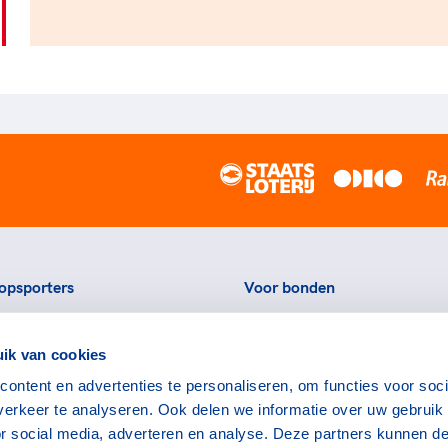
opsporters
Voor bonden
ortstatussen
Thema's
ik van cookies
eningen voor topsporters
Agenda
ontent en advertenties te personaliseren, om functies voor soci
ads en links voor
Portal
erkeer te analyseren. Ook delen we informatie over uw gebruik
rters
Nieuws
or social media, adverteren en analyse. Deze partners kunnen d
encommissie