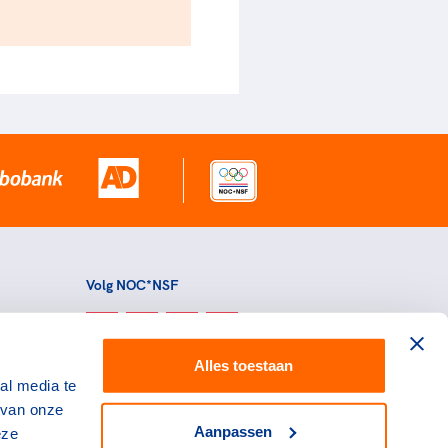
Volg NOC*NSF
Alles toestaan
al media te
 van onze
Aanpassen
eze