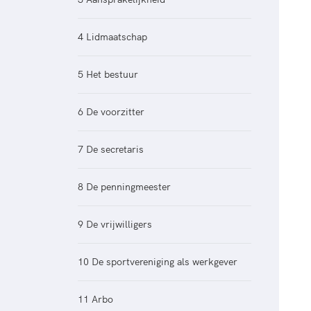
Veilige en integere sport
positionering van spo
Diversiteit en inclusie
Sportonderzoek
4 Lidmaatschap
Gezonde sportomgeving
Sportakkoord II
Duurzaamheid
5 Het bestuur
Bekwaam sportkader
Vitale clubs en bestuurlijk 
6 De voorzitter
7 De secretaris
8 De penningmeester
9 De vrijwilligers
10 De sportvereniging als werkgever
11 Arbo