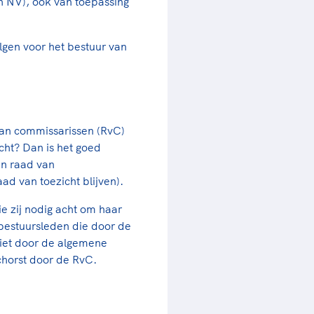
 NV), ook van toepassing
rder
moeder of de hockeywedstrijd
 je buurjongen.
gen voor het bestuur van
es verder
van commissarissen (RvC)
icht? Dan is het goed
en raad van
d van toezicht blijven).
e zij nodig acht om haar
bestuursleden die door de
iet door de algemene
horst door de RvC.