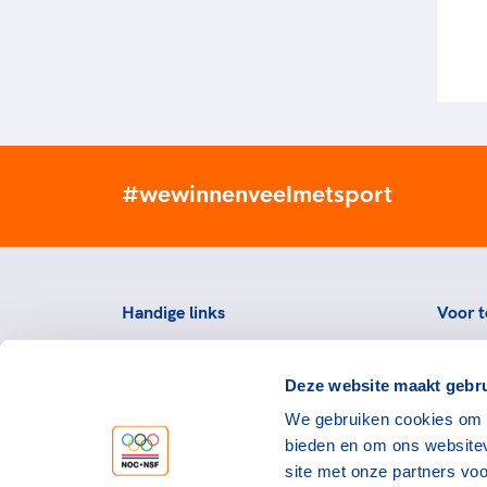
#wewinnenveelmetsport
Handige links
Voor t
Topsportevenementenbeleid
Topsp
Deze website maakt gebru
Partners
Voorzi
We gebruiken cookies om c
Werken bij NOC*NSF
Downlo
bieden en om ons websitev
topspo
Openstaande vacatures
site met onze partners vo
Atlet