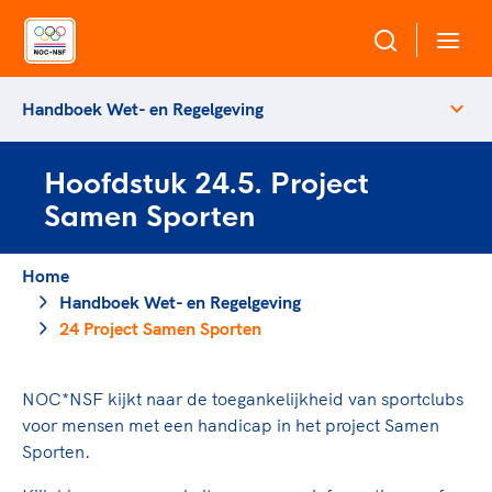
Handboek Wet- en Regelgeving
Over NOC*NSF
Hoofdstuk 24.5. Project
Sportagenda 2032
Sportdeelname
Samen Sporten
Leden
Algemene Vergadering
Bonden en professionals in de sport
Home
Topsport
Raad van Toezicht en Bestuur
Handboek Wet- en Regelgeving
Beleidsmedewerkers
Merkbescherming NOC*NSF
24 Project Samen Sporten
Clubbestuurders
Voor talentvolle sporters
Voor bonden
Coördinatoren en opleiders
Atletencommissie
Onze partners
NOC*NSF kijkt naar de toegankelijkheid van sportclubs
Trainer-coaches
Paralympische Talentdag
voor mensen met een handicap in het project Samen
Geven aan Sport
Officials
Sporten.
Pers