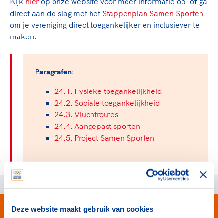
Kijk
hier
op onze website voor meer informatie op of ga
TeamNL Academie Kalender
Veilige en integere sport
direct aan de slag met het
Stappenplan Samen Sporten
Sportonderzoek
Diversiteit en inclusie
om je vereniging direct toegankelijker en inclusiever te
Sportakkoord II
Gezonde sportomgeving
maken.
Kennisaanbod TeamNL Experts
Duurzaamheid
TeamNL Sport Science Centre
Bekwaam sportkader
Game Changer
Paragrafen:
Vitale clubs en bestuurlijk kader
TeamNL kids
Olympische Spelen LA28
24.1. Fysieke toegankelijkheid
Olympische geschiedenis
Paralympische Spelen LA28
24.2. Sociale toegankelijkheid
Sportmatch
24.3. Vluchtroutes
Europese Spelen Istanbul 2027
24.4. Aangepast sporten
Clubacties
Nieuwspagina
24.5. Project Samen Sporten
Handboek Wet- en Regelgeving
Columns
Topsportbeleid
Opleidingen en trainingen
Topsportfinanciering
Maatschappelijke waarde topsport
High5 Stappenplan
Top teamsportcompetities
Sport gaat niet vanzelf
Ruimte voor sport
Deze website maakt gebruik van cookies