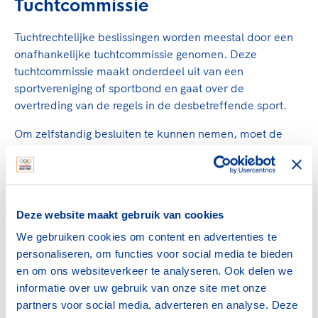
Tuchtcommissie
Tuchtrechtelijke beslissingen worden meestal door een
onafhankelijke tuchtcommissie genomen. Deze
tuchtcommissie maakt onderdeel uit van een
sportvereniging of sportbond en gaat over de
overtreding van de regels in de desbetreffende sport.
Om zelfstandig besluiten te kunnen nemen, moet de
tuchtcommissie een orgaan zijn van de sportbond.
Instituut Sportrechtspraak (ISR)
Deze website maakt gebruik van cookies
In Nederland zijn de meeste sportbonden aangesloten
We gebruiken cookies om content en advertenties te
bij
het Instituut Sportrechtspraak (ISR)
. Het ISR
personaliseren, om functies voor social media te bieden
behandelt tuchtzaken voor de aangesloten (sport)
en om ons websiteverkeer te analyseren. Ook delen we
organisaties en spreekt dus recht namens de
informatie over uw gebruik van onze site met onze
sportbonden.
partners voor social media, adverteren en analyse. Deze