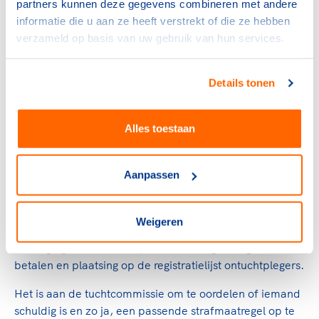
Niet alle sporttuchtzaken worden door het ISR
partners kunnen deze gegevens combineren met andere
behandeld. Meestal spreekt de sportbond zelf recht als
informatie die u aan ze heeft verstrekt of die ze hebben
het om sport specifieke zaken zoals spel gerelateerde
verzameld op basis van uw gebruik van hun services.
overtredingen gaat en wordt het ISR ingeschakeld bij
gevallen van doping, matchfixing en seksuele
Details tonen
intimidatie.
Sancties
Alles toestaan
Bij een overtreding van de tuchtregels kunnen
Aanpassen
verschillende sancties opgelegd worden. Denk hierbij
aan bijvoorbeeld een diskwalificatie tijdens een
wedstrijd, een verbod de betreffende sport te
Weigeren
beoefenen,
het niet meer lid mogen zijn van de
vereniging
, een boete en/of schadevergoeding moeten
betalen en plaatsing op de registratielijst ontuchtplegers.
Het is aan de tuchtcommissie om te oordelen of iemand
schuldig is en zo ja, een passende strafmaatregel op te