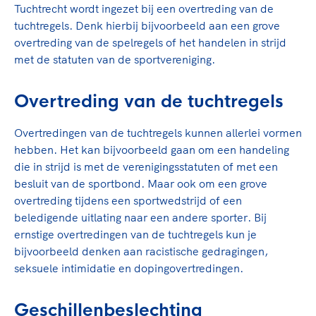
TeamNL Academie Kalender
Tuchtrecht wordt ingezet bij een overtreding van de
Veilige en integere sport
tuchtregels. Denk hierbij bijvoorbeeld aan een grove
Sportonderzoek
Diversiteit en inclusie
overtreding van de spelregels of het handelen in strijd
Sportakkoord II
Gezonde sportomgeving
Kennisaanbod TeamNL Experts
met de statuten van de sportvereniging.
Duurzaamheid
TeamNL Sport Science Centre
Bekwaam sportkader
Game Changer
Overtreding van de tuchtregels
Vitale clubs en bestuurlijk kader
TeamNL kids
Olympische Spelen LA28
Overtredingen van de tuchtregels kunnen allerlei vormen
Olympische geschiedenis
Paralympische Spelen LA28
hebben. Het kan bijvoorbeeld gaan om een handeling
Sportmatch
Europese Spelen Istanbul 2027
die in strijd is met de verenigingsstatuten of met een
besluit van de sportbond. Maar ook om een grove
Clubacties
Nieuwspagina
overtreding tijdens een sportwedstrijd of een
Handboek Wet- en Regelgeving
Columns
Topsportbeleid
beledigende uitlating naar een andere sporter. Bij
Opleidingen en trainingen
ernstige overtredingen van de tuchtregels kun je
Topsportfinanciering
bijvoorbeeld denken aan racistische gedragingen,
Maatschappelijke waarde topsport
seksuele intimidatie en dopingovertredingen.
High5 Stappenplan
Top teamsportcompetities
Sport gaat niet vanzelf
Ruimte voor sport
Geschillenbeslechting