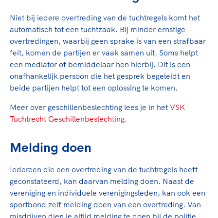
Clubondersteuning
Sport verenigt. Op sportclubs, pleintjes, tijdens
De TeamNL Academie
een rondje fietsen, door samen te skaten of naar
Beroepskrachten
Niet bij iedere overtreding van de tuchtregels komt het
de sportschool te gaan. Door samen te juichen
automatisch tot een tuchtzaak. Bij minder ernstige
De TeamNL Academie biedt een leer- en
voor Sifan Hassan, Rico Verhoeven, Diede de
overtredingen, waarbij geen sprake is van een strafbaar
ontwikkelprogramma voor de volgende functies
Samen voor een veilige
Groot en het Nederlands Elftal. Of met trots te
feit, komen de partijen er vaak samen uit. Soms helpt
binnen TeamNL programma's: experts, coaches,
sportomgeving
genieten van de karatewedstrijd van je dochter,
een mediator of bemiddelaar hen hierbij. Dit is een
bestuurders, (technisch) directeuren, managers en
de halve marathon van je moeder of de
onafhankelijk persoon die het gesprek begeleidt en
toekomstig kader.
Voor welk gedrag staat de club? Wat mag wel
hockeywedstrijd van je buurjongen.
beide partijen helpt tot een oplossing te komen.
langs de lijn, in de kleedkamer, kantine en online?
Lees verder
Lees verder
En wat mag vooral niet? Een gedragscode geeft
Meer over geschillenbeslechting lees je in het
VSK
hier richting aan en is dus een belangrijk
Tuchtrecht Geschillenbeslechting
.
onderdeel van het clubbeleid rondom gewenst en
ongewenst gedrag.
Melding doen
Lees verder
Iedereen die een overtreding van de tuchtregels heeft
geconstateerd, kan daarvan melding doen. Naast de
vereniging en individuele verenigingsleden, kan ook een
sportbond zelf melding doen van een overtreding. Van
misdrijven dien je altijd melding te doen bij de politie.