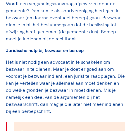
TeamNL Academie Kalender
Wordt een vergunningsaanvraag afgewezen door de
Veilige en integere sport
gemeente? Dan kun je als sportvereniging hiertegen in
Sportonderzoek
Diversiteit en inclusie
bezwaar (en daarna eventueel beroep) gaan. Bezwaar
Sportakkoord II
Gezonde sportomgeving
Kennisaanbod TeamNL Experts
dien je in bij het bestuursorgaan dat de beslissing tot
Duurzaamheid
TeamNL Sport Science Centre
afwijzing heeft genomen (de gemeente dus). Beroep
moet je indienen bij de rechtbank.
Bekwaam sportkader
Game Changer
Vitale clubs en bestuurlijk kader
TeamNL kids
Juridische hulp bij bezwaar en beroep
Olympische Spelen LA28
Olympische geschiedenis
Paralympische Spelen LA28
Het is niet nodig een advocaat in te schakelen om
Sportmatch
Europese Spelen Istanbul 2027
bezwaar in te dienen. Maar je doet er goed aan om,
voordat je bezwaar indient, een jurist te raadplegen. Die
Clubacties
Nieuwspagina
kan je vertellen waar je allemaal aan moet denken en
Handboek Wet- en Regelgeving
Columns
Topsportbeleid
op welke gronden je bezwaar in moet dienen. Mis je
Opleidingen en trainingen
namelijk een deel van de argumenten bij het
Topsportfinanciering
bezwaarschrift, dan mag je die later niet meer indienen
Maatschappelijke waarde topsport
bij een beroepschrift.
High5 Stappenplan
Top teamsportcompetities
Sport gaat niet vanzelf
Ruimte voor sport