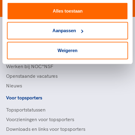
#wewinnenveelmetsport
Alles toestaan
Aanpassen
Handige links
Topsportevenementenbeleid
Weigeren
Partners
Werken bij NOC*NSF
Openstaande vacatures
Nieuws
Voor topsporters
Topsportstatussen
Voorzieningen voor topsporters
Downloads en links voor topsporters