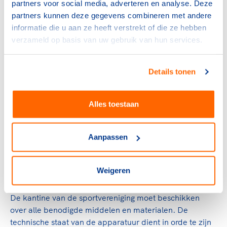
partners voor social media, adverteren en analyse. Deze
laten zien dat er volgens de Hygiënecode gewerkt
partners kunnen deze gegevens combineren met andere
wordt.
informatie die u aan ze heeft verstrekt of die ze hebben
verzameld op basis van uw gebruik van hun services.
Kennis van de Hygiënecode
Om voedselveilig te kunnen werken, is het belangrijk dat
Details tonen
er voldoende kennis van de Hygiënecode is. Alle
medewerkers dienen goed geïnstrueerd te zijn en
Alles toestaan
instructieformulieren moeten zichtbaar aanwezig zijn.
De leidinggevende van de kantine heeft de taak om te
controleren of medewerkers inderdaad de Hygiënecode
Aanpassen
aanhouden en om in te grijpen als dit niet het geval is.
Weigeren
Staat van de kantine
De kantine van de sportvereniging moet beschikken
over alle benodigde middelen en materialen. De
technische staat van de apparatuur dient in orde te zijn