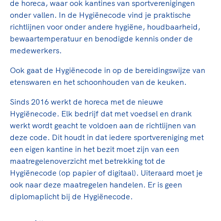
de horeca, waar ook kantines van sportverenigingen
TeamNL Academie Kalender
Veilige en integere sport
onder vallen. In de Hygiënecode vind je praktische
Sportonderzoek
Diversiteit en inclusie
richtlijnen voor onder andere hygiëne, houdbaarheid,
Sportakkoord II
Gezonde sportomgeving
Kennisaanbod TeamNL Experts
bewaartemperatuur en benodigde kennis onder de
medewerkers.
Duurzaamheid
TeamNL Sport Science Centre
Bekwaam sportkader
Game Changer
Ook gaat de Hygiënecode in op de bereidingswijze van
Vitale clubs en bestuurlijk kader
TeamNL kids
etenswaren en het schoonhouden van de keuken.
Olympische Spelen LA28
Olympische geschiedenis
Sinds 2016 werkt de horeca met de nieuwe
Paralympische Spelen LA28
Hygiënecode. Elk bedrijf dat met voedsel en drank
Sportmatch
Europese Spelen Istanbul 2027
werkt wordt geacht te voldoen aan de richtlijnen van
Clubacties
Nieuwspagina
deze code. Dit houdt in dat iedere sportvereniging met
Handboek Wet- en Regelgeving
Columns
een eigen kantine in het bezit moet zijn van een
Topsportbeleid
Opleidingen en trainingen
maatregelenoverzicht met betrekking tot de
Topsportfinanciering
Hygiënecode (op papier of digitaal). Uiteraard moet je
Maatschappelijke waarde topsport
ook naar deze maatregelen handelen. Er is geen
High5 Stappenplan
Top teamsportcompetities
diplomaplicht bij de Hygiënecode.
Sport gaat niet vanzelf
Ruimte voor sport