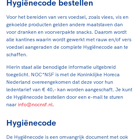
Clubondersteuning
Sport verenigt. Op sportclubs, pleintjes, tijdens
Hygiënecode bestellen
De TeamNL Academie
een rondje fietsen, door samen te skaten of naar
Beroepskrachten
de sportschool te gaan. Door samen te juichen
Voor het bereiden van vers voedsel, zoals vlees, vis en
De TeamNL Academie biedt een leer- en
voor Sifan Hassan, Rico Verhoeven, Diede de
gekoelde producten gelden andere maatstaven dan
ontwikkelprogramma voor de volgende functies
Samen voor een veilige
Groot en het Nederlands Elftal. Of met trots te
voor dranken en voorverpakte snacks. Daarom wordt
binnen TeamNL programma's: experts, coaches,
sportomgeving
genieten van de karatewedstrijd van je dochter,
alle kantines waarin wordt gewerkt met rauw en/of vers
bestuurders, (technisch) directeuren, managers en
de halve marathon van je moeder of de
voedsel aangeraden de complete Hygiënecode aan te
toekomstig kader.
Voor welk gedrag staat de club? Wat mag wel
hockeywedstrijd van je buurjongen.
schaffen.
langs de lijn, in de kleedkamer, kantine en online?
Lees verder
Hierin staat alle benodigde informatie uitgebreid
Lees verder
En wat mag vooral niet? Een gedragscode geeft
toegelicht. NOC*NSF is met de Koninklijke Horeca
hier richting aan en is dus een belangrijk
Nederland overeengekomen dat deze voor hun
onderdeel van het clubbeleid rondom gewenst en
ledentarief van € 40,- kan worden aangeschaft. Je kunt
ongewenst gedrag.
de Hygiënecode bestellen door een e-mail te sturen
naar
info@nocnsf.nl
.
Lees verder
Hygiënecode
De Hygiënecode is een omvangrijk document met ook