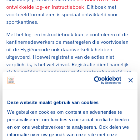
ontwikkelde log- en instructieboek
. Dit boek met
voorbeeldformulieren is speciaal ontwikkeld voor
sportkantines.
Met het log- en instructieboek kun je controleren of de
kantinemedewerkers de maatregelen die voortvloeien
uit de Hygiënecode ook daadwerkelijk hebben
uitgevoerd. Hoewel registratie van de acties niet
verplicht is, is het wel zinvol. Registratie dient namelijk
als hulpmiddel en ondersteunt de aantoonbaarheid van
voedselveilig werken.
Aantoonbaar voedselveilig
Deze website maakt gebruik van cookies
werken
We gebruiken cookies om content en advertenties te
personaliseren, om functies voor social media te bieden
Volgens de Hygiënecode moet iedere sportvereniging
en om ons websiteverkeer te analyseren. Ook delen we
aantoonbaar voedselveilig werken. Mocht er inspectie
informatie over uw gebruik van onze site met onze
van de NVWA komen, dan dient de sportvereniging te