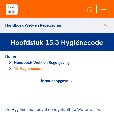
Handboek Wet- en Regelgeving
Over NOC*NSF
Hoofdstuk 15.3 Hygiënecode
Sportagenda 2032
Sportdeelname
Leden
Home
Algemene Vergadering
Handboek Wet- en Regelgeving
Bonden en professionals in de sport
Topsport
Raad van Toezicht en Bestuur
15 Hygiënecode
Beleidsmedewerkers
Merkbescherming NOC*NSF
Clubbestuurders
Inhoudsopgave
Voor talentvolle sporters
Voor bonden
Coördinatoren en opleiders
Atletencommissie
Onze partners
Trainer-coaches
Paralympische Talentdag
Geven aan Sport
Officials
Pers
De Hygiënecode bevat de regels uit de Warenwet voor