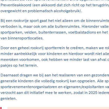
rt
Lees ve
je 
Preventieakkoord (een akkoord dat zich richt op het terugdri
van
overgewicht en problematisch alcoholgebruik).
Bij een rookvrije sport gaat het niet alleen om de binnenruim
Le
verboden is, maar ook om alle buitenruimtes. Hieronder vall
sportparken, velden, buitenterrassen, voetbalstadions en he
kader
van binnensportlocaties.
Door een geheel rookvrij sportterrein te creëren, maken we 
minder aantrekkelijk voor kinderen en hierdoor wordt niet all
meeroken voorkomen, ook hebben we minder last van afval d
pakjes op het terrein.
Daarnaast dragen we bij aan het realiseren van een gezondere
generatie kinderen die volledig rookvrij kan opgroeien. Alle s
sportevenementenorganisatoren en eigenaren/exploitanten va
verzocht aan dit initiatief mee te werken, zodat in 2025 ieder
genieten.