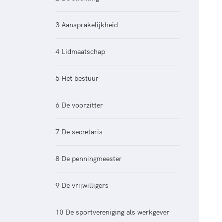
Veilige en integere sport
positionering van spo
Diversiteit en inclusie
Sportonderzoek
3 Aansprakelijkheid
Gezonde sportomgeving
Sportakkoord II
Duurzaamheid
4 Lidmaatschap
Bekwaam sportkader
Vitale clubs en bestuurlijk 
5 Het bestuur
6 De voorzitter
7 De secretaris
8 De penningmeester
9 De vrijwilligers
10 De sportvereniging als werkgever