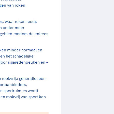
rder
moeder of de hockeywedstrijd
ngen van roken,
 je buurjongen.
tes, waar roken reeds
es verder
en onder meer
t gebied rondom de entrees
roken minder normaal en
een het schadelijke
oor sigarettenpeuken en –
 rookvrije generatie; een
portaanbieders,
n sportruimtes wordt
een rookvrij van sport kan