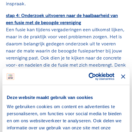
inspraak.
stap 4: Onderzoek uitvoeren naar de haalbaarheid van
een fusie met de beoogde vereniging
Een fusie kan tijdens vergaderingen een uitkomst lijken,
maar in de praktijk voor veel problemen zorgen. Het is
daarom belangrijk gedegen onderzoek uit te voeren
naar de mate waarin de beoogde fusiepartner bij jouw
vereniging past. Ook dien je te kijken naar de concrete
voor- en nadelen die de fusie met zich meebrengt. Denk
daarbij aan de navolgende punten:
Sociale aspecten en verenigingscultuur
Passen de leden in één vereniging of zijn er zichtbare
Deze website maakt gebruik van cookies
tegenstellingen tussen de beide verenigingen? Denk
hierbij ook aan de clubkleuren en de uitstraling, evenals
We gebruiken cookies om content en advertenties te
de naam en faam van de fusiepartner.
personaliseren, om functies voor social media te bieden
en om ons websiteverkeer te analyseren. Ook delen we
Ledenaantallen, samenstelling en bijdragen
informatie over uw gebruik van onze site met onze
Is er overeenkomst tussen het soort leden van beide