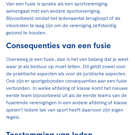
TeamNL Academie Kalender
Van een fusie is sprake als een sportvereniging
Veilige en integere sport
samengaat met een andere sportvereniging.
Sportonderzoek
Diversiteit en inclusie
Bijvoorbeeld omdat het ledenaantal terugloopt of de
Sportakkoord II
Gezonde sportomgeving
Kennisaanbod TeamNL Experts
inkomsten te laag zijn om de vereniging zelfstandig
Duurzaamheid
TeamNL Sport Science Centre
gezond te houden.
Bekwaam sportkader
Game Changer
Consequenties van een fusie
Vitale clubs en bestuurlijk kader
TeamNL kids
Olympische Spelen LA28
Olympische geschiedenis
Overweeg je een fusie, dan is het van belang dat je weet
Paralympische Spelen LA28
waar je als bestuur op moet letten. Dit geldt zowel voor
Sportmatch
Europese Spelen Istanbul 2027
de praktische aspecten als voor de juridische aspecten.
Clubacties
Nieuwspagina
Ook zijn er sportgebonden consequenties aan een fusie
Handboek Wet- en Regelgeving
verbonden. In welke afdeling of klasse komt het nieuwe
Columns
Topsportbeleid
eerste team bijvoorbeeld uit als de eerste teams van de
Opleidingen en trainingen
Topsportfinanciering
fuserende verenigingen in een andere afdeling of klasse
spelen? Iedere tak van sport heeft daarvoor zijn eigen
Maatschappelijke waarde topsport
regels.
High5 Stappenplan
Top teamsportcompetities
Sport gaat niet vanzelf
Ruimte voor sport