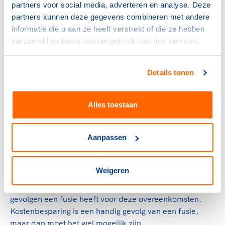
partners voor social media, adverteren en analyse. Deze
clubs? Bijvoorbeeld in leeftijd, geslacht en de mate
partners kunnen deze gegevens combineren met andere
waarin ze professioneel dan wel recreatief met sport
informatie die u aan ze heeft verstrekt of die ze hebben
bezig zijn. Hier hoeft geen sprake van te zijn, maar dan
verzameld op basis van uw gebruik van hun services.
moeten de beide verenigingen elkaar op dit punt wel
kunnen aanvullen. Tegenstellingen in het soort leden
kunnen immers een probleem opleveren. Ook is het
Details tonen
belangrijk om na te gaan hoeveel de leden van de beide
verenigingen nu bijdragen, zowel in contributie als in
Alles toestaan
vrijwilligerswerk. Als daar een groot verschil in zit, wordt
dat waarschijnlijk een probleem na de fusie.
Aanpassen
Contracten met derden
Zitten beide clubs nog lang vast aan bepaalde
overeenkomsten met leveranciers, sponsoren,
Weigeren
verhuurders of andere partijen? In een dergelijk geval
zal met die partijen moeten worden besproken welke
gevolgen een fusie heeft voor deze overeenkomsten.
Kostenbesparing is een handig gevolg van een fusie,
maar dan moet het wel mogelijk zijn.