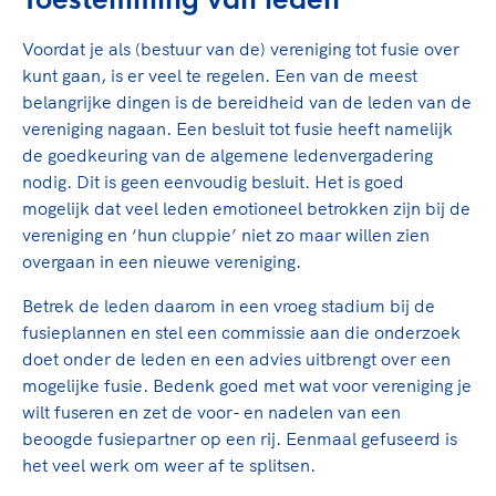
Toestemming van leden
Clubondersteuning
Sport verenigt. Op sportclubs, pleintjes, tijdens
De TeamNL Academie
een rondje fietsen, door samen te skaten of naar
Beroepskrachten
Voordat je als (bestuur van de) vereniging tot fusie over
de sportschool te gaan. Door samen te juichen
De TeamNL Academie biedt een leer- en
kunt gaan, is er veel te regelen. Een van de meest
voor Sifan Hassan, Rico Verhoeven, Diede de
ontwikkelprogramma voor de volgende functies
Samen voor een veilige
belangrijke dingen is de bereidheid van de leden van de
Groot en het Nederlands Elftal. Of met trots te
binnen TeamNL programma's: experts, coaches,
vereniging nagaan. Een besluit tot fusie heeft namelijk
sportomgeving
genieten van de karatewedstrijd van je dochter,
bestuurders, (technisch) directeuren, managers en
de goedkeuring van de algemene ledenvergadering
de halve marathon van je moeder of de
toekomstig kader.
nodig. Dit is geen eenvoudig besluit. Het is goed
Voor welk gedrag staat de club? Wat mag wel
hockeywedstrijd van je buurjongen.
mogelijk dat veel leden emotioneel betrokken zijn bij de
langs de lijn, in de kleedkamer, kantine en online?
Lees verder
vereniging en ‘hun cluppie’ niet zo maar willen zien
Lees verder
En wat mag vooral niet? Een gedragscode geeft
overgaan in een nieuwe vereniging.
hier richting aan en is dus een belangrijk
onderdeel van het clubbeleid rondom gewenst en
Betrek de leden daarom in een vroeg stadium bij de
ongewenst gedrag.
fusieplannen en stel een commissie aan die onderzoek
doet onder de leden en een advies uitbrengt over een
Lees verder
mogelijke fusie. Bedenk goed met wat voor vereniging je
wilt fuseren en zet de voor- en nadelen van een
beoogde fusiepartner op een rij. Eenmaal gefuseerd is
het veel werk om weer af te splitsen.