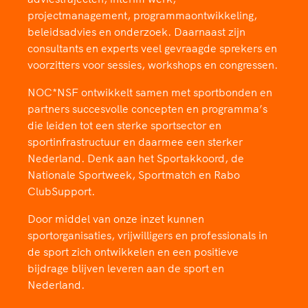
TeamNL Academie Kalender
Veilige en integere sport
projectmanagement, programmaontwikkeling,
Sportonderzoek
Diversiteit en inclusie
beleidsadvies en onderzoek. Daarnaast zijn
Sportakkoord II
consultants en experts veel gevraagde sprekers en
Gezonde sportomgeving
Kennisaanbod TeamNL Experts
voorzitters voor sessies, workshops en congressen.
Duurzaamheid
TeamNL Sport Science Centre
Bekwaam sportkader
NOC*NSF ontwikkelt samen met sportbonden en
Game Changer
partners succesvolle concepten en programma’s
Vitale clubs en bestuurlijk kader
TeamNL kids
Olympische Spelen LA28
die leiden tot een sterke sportsector en
Olympische geschiedenis
sportinfrastructuur en daarmee een sterker
Paralympische Spelen LA28
Nederland. Denk aan het Sportakkoord, de
Sportmatch
Europese Spelen Istanbul 2027
Nationale Sportweek, Sportmatch en Rabo
Clubacties
Nieuwspagina
ClubSupport.
Handboek Wet- en Regelgeving
Columns
Topsportbeleid
Door middel van onze inzet kunnen
Opleidingen en trainingen
Topsportfinanciering
sportorganisaties, vrijwilligers en professionals in
Maatschappelijke waarde topsport
de sport zich ontwikkelen en een positieve
bijdrage blijven leveren aan de sport en
High5 Stappenplan
Top teamsportcompetities
Sport gaat niet vanzelf
Nederland.
Ruimte voor sport