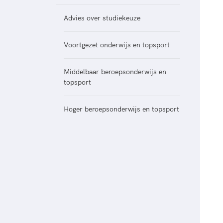
Veilige en integere sport
positionering van spo
Diversiteit en inclusie
Advies over studiekeuze
Sportonderzoek
Gezonde sportomgeving
Sportakkoord II
Voortgezet onderwijs en topsport
Duurzaamheid
Bekwaam sportkader
Middelbaar beroepsonderwijs en
Vitale clubs en bestuurlijk 
topsport
Hoger beroepsonderwijs en topsport