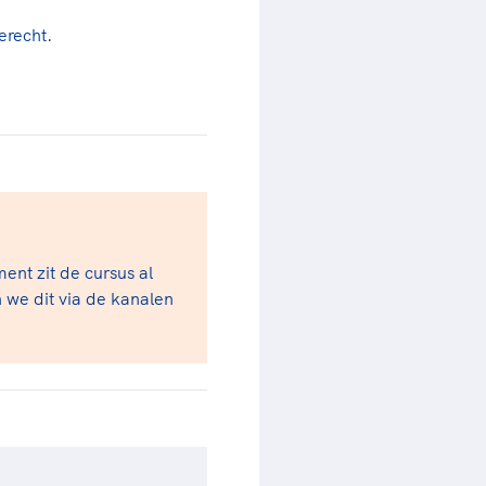
erecht.
nt zit de cursus al
 we dit via de kanalen