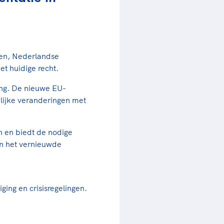
rder
moeder of de hockeywedstrijd
 je buurjongen.
es verder
gen, Nederlandse
et huidige recht.
ning. De nieuwe EU-
nlijke veranderingen met
n en biedt de nodige
n het vernieuwde
iging en crisisregelingen.