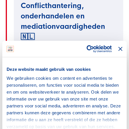
Conflicthantering,
onderhandelen en
mediationvaardigheden
🇳🇱
Juridisch | 18 mei 2026 - 15 juni 2026 | 3x een dag
Conflicten worden vaak juridisch opgelost in
plaats van duurzaam. Onderliggende
belangen of emoties blijven vaak bestaan,
Deze website maakt gebruik van cookies
met nieuwe escalaties als gevolg. In deze
We gebruiken cookies om content en advertenties te
cursus leer je met een bredere blik werken
personaliseren, om functies voor social media te bieden
aan échte oplossingen voor alle partijen.
en om ons websiteverkeer te analyseren. Ook delen we
Klik hier voor meer informatie en aanmelden.
informatie over uw gebruik van onze site met onze
partners voor social media, adverteren en analyse. Deze
partners kunnen deze gegevens combineren met andere
informatie die u aan ze heeft verstrekt of die ze hebben
Asiel- en migratiepact en
verzameld op basis van uw gebruik van hun services.