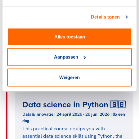
de implementatie in
Details tonen
Nederland 🇳🇱
Juridisch | mei 2026 - oktober 2026 | 2x een dag
Alles toestaan
Tijdens deze cursus krijg je kennis van de
nieuwe EU-regelingen, Nederlandse
uitvoeringsregelingen en inzicht hoe deze zich
Aanpassen
verhouden tot het huidige recht.
Klik hier voor meer informatie en aanmelden.
Weigeren
Data science in Python 🇬🇧
Data & innovatie | 24 april 2026 - 26 juni 2026 | 8x een
dag
This practical course equips you with
essential data science skills using Python, the