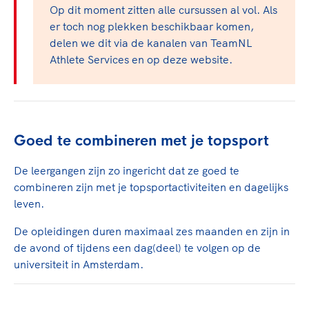
Clubondersteuning
Sport verenigt. Op sportclubs, pleintjes, tijdens
De TeamNL Academie
Op dit moment zitten alle cursussen al vol. Als
een rondje fietsen, door samen te skaten of naar
Beroepskrachten
er toch nog plekken beschikbaar komen,
de sportschool te gaan. Door samen te juichen
De TeamNL Academie biedt een leer- en
delen we dit via de kanalen van TeamNL
voor Sifan Hassan, Rico Verhoeven, Diede de
ontwikkelprogramma voor de volgende functies
Athlete Services en op deze website.
Samen voor een veilige
Groot en het Nederlands Elftal. Of met trots te
binnen TeamNL programma's: experts, coaches,
sportomgeving
genieten van de karatewedstrijd van je dochter,
bestuurders, (technisch) directeuren, managers en
de halve marathon van je moeder of de
toekomstig kader.
Voor welk gedrag staat de club? Wat mag wel
hockeywedstrijd van je buurjongen.
langs de lijn, in de kleedkamer, kantine en online?
Goed te combineren met je topsport
Lees verder
Lees verder
En wat mag vooral niet? Een gedragscode geeft
hier richting aan en is dus een belangrijk
De leergangen zijn zo ingericht dat ze goed te
onderdeel van het clubbeleid rondom gewenst en
combineren zijn met je topsportactiviteiten en dagelijks
ongewenst gedrag.
leven.
De opleidingen duren maximaal zes maanden en zijn in
Lees verder
de avond of tijdens een dag(deel) te volgen op de
universiteit in Amsterdam.