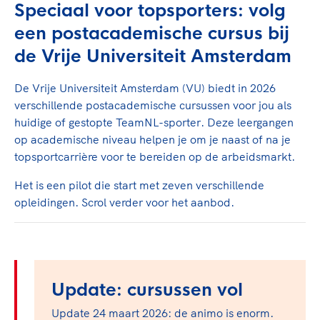
TeamNL Academie Kalender
Speciaal voor topsporters: volg
Veilige en integere sport
Sportonderzoek
een postacademische cursus bij
Diversiteit en inclusie
Sportakkoord II
de Vrije Universiteit Amsterdam
Gezonde sportomgeving
Kennisaanbod TeamNL Experts
Duurzaamheid
TeamNL Sport Science Centre
De Vrije Universiteit Amsterdam (VU) biedt in 2026
Bekwaam sportkader
Game Changer
verschillende postacademische cursussen voor jou als
Vitale clubs en bestuurlijk kader
TeamNL kids
huidige of gestopte TeamNL-sporter. Deze leergangen
Olympische Spelen LA28
Olympische geschiedenis
op academische niveau helpen je om je naast of na je
Paralympische Spelen LA28
topsportcarrière voor te bereiden op de arbeidsmarkt.
Sportmatch
Europese Spelen Istanbul 2027
Het is een pilot die start met zeven verschillende
Clubacties
Nieuwspagina
opleidingen. Scrol verder voor het aanbod.
Handboek Wet- en Regelgeving
Columns
Topsportbeleid
Opleidingen en trainingen
Topsportfinanciering
Maatschappelijke waarde topsport
High5 Stappenplan
Top teamsportcompetities
Sport gaat niet vanzelf
Update: cursussen vol
Ruimte voor sport
Update 24 maart 2026: de animo is enorm.