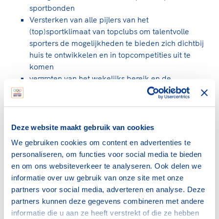
Clubondersteuning
Sport verenigt. Op sportclubs, pleintjes, tijdens
De TeamNL Academie
sportbonden
een rondje fietsen, door samen te skaten of naar
Beroepskrachten
Versterken van alle pijlers van het
de sportschool te gaan. Door samen te juichen
De TeamNL Academie biedt een leer- en
(top)sportklimaat van topclubs om talentvolle
voor Sifan Hassan, Rico Verhoeven, Diede de
ontwikkelprogramma voor de volgende functies
sporters de mogelijkheden te bieden zich dichtbij
Samen voor een veilige
Groot en het Nederlands Elftal. Of met trots te
binnen TeamNL programma's: experts, coaches,
huis te ontwikkelen en in topcompetities uit te
sportomgeving
genieten van de karatewedstrijd van je dochter,
bestuurders, (technisch) directeuren, managers en
komen
de halve marathon van je moeder of de
toekomstig kader.
vergroten van het wekelijks bereik en de
Voor welk gedrag staat de club? Wat mag wel
hockeywedstrijd van je buurjongen.
zichtbaarheid van de nationale top
langs de lijn, in de kleedkamer, kantine en online?
Lees verder
teamsportcompetities
Lees verder
En wat mag vooral niet? Een gedragscode geeft
hier richting aan en is dus een belangrijk
In het Plan van aanpak zijn de strategische lijnen
Deze website maakt gebruik van cookies
onderdeel van het clubbeleid rondom gewenst en
toegelicht.
ongewenst gedrag.
We gebruiken cookies om content en advertenties te
personaliseren, om functies voor social media te bieden
Lees verder
en om ons websiteverkeer te analyseren. Ook delen we
Plan van aanpak 'Versterken top
informatie over uw gebruik van onze site met onze
teamsportcompetities en topclubs lezen?'
partners voor social media, adverteren en analyse. Deze
Download nu
partners kunnen deze gegevens combineren met andere
informatie die u aan ze heeft verstrekt of die ze hebben