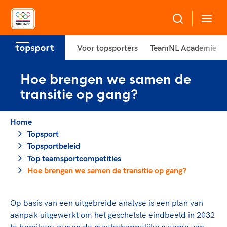
Voor topsporters
TeamNL Academie
Over NOC*NSF
Hoe brengen we samen de
Sportagenda 2032
Sportdeelname
transitie op gang?
Leden
Algemene Vergadering
Home
Bonden en professionals in de sport
Topsport
Raad van Toezicht en Bestuur
Topsport
Beleidsmedewerkers
Merkbescherming NOC*NSF
Topsportbeleid
Clubbestuurders
Top teamsportcompetities
Voor talentvolle sporters
Voor bonden
Coördinatoren en opleiders
Hoe brengen we samen de transitie op gang?
Atletencommissie
Onze partners
Trainer-coaches
Paralympische Talentdag
Geven aan Sport
Officials
Op basis van een uitgebreide analyse is een plan van
Pers
aanpak uitgewerkt om het geschetste eindbeeld in 2032