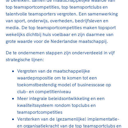
te bereiken: samen de maatschappelijke waarde van
TeamNL Academie Kalender
Veilige en integere sport
top teamsportcompetities, top teamsportclubs en
Sportonderzoek
Diversiteit en inclusie
talentvolle teamsporters vergroten. Een samenwerking
Sportakkoord II
van sport, onderwijs, overheden, bedrijfsleven en
Gezonde sportomgeving
Kennisaanbod TeamNL Experts
media. De top teamsportcompetities maken topsport
Duurzaamheid
TeamNL Sport Science Centre
wekelijks dichtbij huis voelbaar en zijn daarmee van
Bekwaam sportkader
Game Changer
grote waarde voor de Nederlandse maatschappij.
Vitale clubs en bestuurlijk kader
TeamNL kids
Olympische Spelen LA28
De te ondernemen stappen zijn onderverdeeld in vijf
Olympische geschiedenis
Paralympische Spelen LA28
strategische lijnen:
Sportmatch
Europese Spelen Istanbul 2027
Vergroten van de maatschappelijke
Clubacties
Nieuwspagina
waardepropositie om te komen tot een
Handboek Wet- en Regelgeving
Columns
toekomstbestendig model of businesscase op
Topsportbeleid
Opleidingen en trainingen
club- en competitieniveau
Topsportfinanciering
Meer integrale beleidsontwikkeling en een
Maatschappelijke waarde topsport
kwaliteitssysteem rondom topclubs en
High5 Stappenplan
teamsportcompetities
Top teamsportcompetities
Sport gaat niet vanzelf
Versterken van de (gezamenlijke) implementatie-
Ruimte voor sport
en organisatiekracht van de top teamsportclubs en