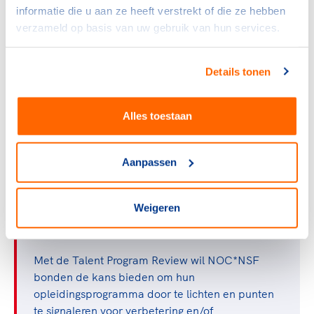
informatie die u aan ze heeft verstrekt of die ze hebben
Nederland.
verzameld op basis van uw gebruik van hun services.
Geven aan Sport
Details tonen
Alles toestaan
Aanpassen
Weigeren
Met de Talent Program Review wil NOC*NSF
bonden de kans bieden om hun
opleidingsprogramma door te lichten en punten
te signaleren voor verbetering en/of