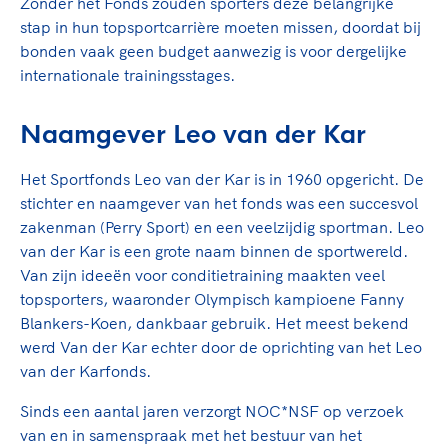
Clubondersteuning
Zonder het Fonds zouden sporters deze belangrijke
Sport verenigt. Op sportclubs, pleintjes, tijdens
De TeamNL Academie
stap in hun topsportcarrière moeten missen, doordat bij
een rondje fietsen, door samen te skaten of naar
Beroepskrachten
bonden vaak geen budget aanwezig is voor dergelijke
de sportschool te gaan. Door samen te juichen
De TeamNL Academie biedt een leer- en
internationale trainingsstages.
voor Sifan Hassan, Rico Verhoeven, Diede de
ontwikkelprogramma voor de volgende functies
Samen voor een veilige
Groot en het Nederlands Elftal. Of met trots te
binnen TeamNL programma's: experts, coaches,
sportomgeving
genieten van de karatewedstrijd van je dochter,
Naamgever Leo van der Kar
bestuurders, (technisch) directeuren, managers en
de halve marathon van je moeder of de
toekomstig kader.
Voor welk gedrag staat de club? Wat mag wel
hockeywedstrijd van je buurjongen.
Het Sportfonds Leo van der Kar is in 1960 opgericht. De
langs de lijn, in de kleedkamer, kantine en online?
Lees verder
stichter en naamgever van het fonds was een succesvol
Lees verder
En wat mag vooral niet? Een gedragscode geeft
zakenman (Perry Sport) en een veelzijdig sportman. Leo
hier richting aan en is dus een belangrijk
van der Kar is een grote naam binnen de sportwereld.
onderdeel van het clubbeleid rondom gewenst en
Van zijn ideeën voor conditietraining maakten veel
ongewenst gedrag.
topsporters, waaronder Olympisch kampioene Fanny
Blankers-Koen, dankbaar gebruik. Het meest bekend
Lees verder
werd Van der Kar echter door de oprichting van het Leo
van der Karfonds.
Sinds een aantal jaren verzorgt NOC*NSF op verzoek
van en in samenspraak met het bestuur van het