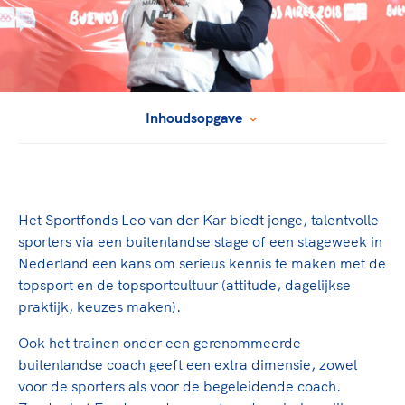
TeamNL Academie Kalender
Veilige en integere sport
Sportonderzoek
Diversiteit en inclusie
Sportakkoord II
Gezonde sportomgeving
Kennisaanbod TeamNL Experts
Duurzaamheid
TeamNL Sport Science Centre
Inhoudsopgave
Bekwaam sportkader
Game Changer
Vitale clubs en bestuurlijk kader
TeamNL kids
Olympische Spelen LA28
Olympische geschiedenis
Paralympische Spelen LA28
Sportmatch
Europese Spelen Istanbul 2027
Het Sportfonds Leo van der Kar biedt jonge, talentvolle
Clubacties
Nieuwspagina
sporters via een buitenlandse stage of een stageweek in
Handboek Wet- en Regelgeving
Nederland een kans om serieus kennis te maken met de
Columns
Topsportbeleid
topsport en de topsportcultuur (attitude, dagelijkse
Opleidingen en trainingen
Topsportfinanciering
praktijk, keuzes maken).
Maatschappelijke waarde topsport
Ook het trainen onder een gerenommeerde
High5 Stappenplan
Top teamsportcompetities
Sport gaat niet vanzelf
buitenlandse coach geeft een extra dimensie, zowel
Ruimte voor sport
voor de sporters als voor de begeleidende coach.