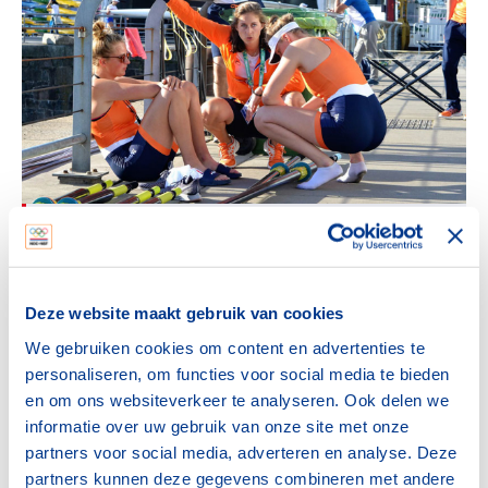
Meer informatie over Geven aan
Sport
NOC*NSF krijgt regelmatig vragen van mensen
Deze website maakt gebruik van cookies
die de behoefte voelen om iets goeds met hun
We gebruiken cookies om content en advertenties te
geld te doen. Zij willen graag ergens aan
personaliseren, om functies voor social media te bieden
bijdragen, tijdens of na hun leven. NOC*NSF
en om ons websiteverkeer te analyseren. Ook delen we
biedt de gelegenheid om op nationaal niveau bij
informatie over uw gebruik van onze site met onze
te dragen aan sport door middel van een gift of
partners voor social media, adverteren en analyse. Deze
een legaat. Zo kunt u op uw eigen manier
partners kunnen deze gegevens combineren met andere
bijdragen aan de ontwikkeling van sport in