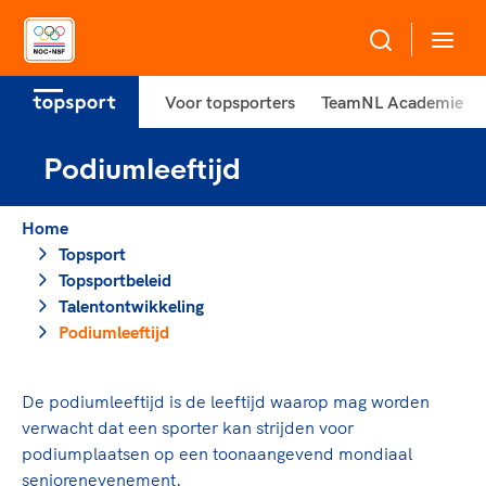
Voor topsporters
TeamNL Academie
Over NOC*NSF
Podiumleeftijd
Sportagenda 2032
Sportdeelname
Leden
Home
Algemene Vergadering
Topsport
Bonden en professionals in de sport
Topsport
Topsportbeleid
Raad van Toezicht en Bestuur
Beleidsmedewerkers
Talentontwikkeling
Merkbescherming NOC*NSF
Podiumleeftijd
Clubbestuurders
Voor talentvolle sporters
Voor bonden
Coördinatoren en opleiders
Atletencommissie
Onze partners
Trainer-coaches
De podiumleeftijd is de leeftijd waarop mag worden
Paralympische Talentdag
Geven aan Sport
Officials
verwacht dat een sporter kan strijden voor
Pers
podiumplaatsen op een toonaangevend mondiaal
seniorenevenement.