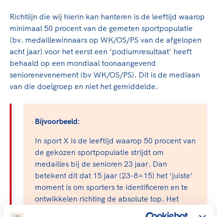
TeamNL Academie Kalender
Veilige en integere sport
Richtlijn die wij hierin kan hanteren is de leeftijd waarop
Sportonderzoek
Diversiteit en inclusie
minimaal 50 procent van de gemeten sportpopulatie
Sportakkoord II
Gezonde sportomgeving
Kennisaanbod TeamNL Experts
(bv. medaillewinnaars op WK/OS/PS van de afgelopen
Duurzaamheid
acht jaar) voor het eerst een ‘podiumresultaat’ heeft
TeamNL Sport Science Centre
behaald op een mondiaal toonaangevend
Bekwaam sportkader
Game Changer
seniorenevenement (bv WK/OS/PS). Dit is de mediaan
Vitale clubs en bestuurlijk kader
TeamNL kids
Olympische Spelen LA28
van die doelgroep en niet het gemiddelde.
Olympische geschiedenis
Paralympische Spelen LA28
Sportmatch
Europese Spelen Istanbul 2027
Bijvoorbeeld:
Clubacties
Nieuwspagina
In sport X is de leeftijd waarop 50 procent van
Handboek Wet- en Regelgeving
Columns
Topsportbeleid
de gekozen sportpopulatie strijdt om
Opleidingen en trainingen
Topsportfinanciering
medailles bij de senioren 23 jaar. Dan
betekent dit dat 15 jaar (23-8=15) het ‘juiste’
Maatschappelijke waarde topsport
moment is om sporters te identificeren en te
High5 Stappenplan
Top teamsportcompetities
Sport gaat niet vanzelf
ontwikkelen richting de absolute top. Het
Ruimte voor sport
proces van talentherkenning en -ontwikkeling