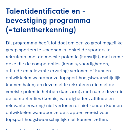
Clubondersteuning
Sport verenigt. Op sportclubs, pleintjes, tijdens
De TeamNL Academie
een rondje fietsen, door samen te skaten of naar
Beroepskrachten
Talentidentificatie en -
de sportschool te gaan. Door samen te juichen
De TeamNL Academie biedt een leer- en
bevestiging programma
voor Sifan Hassan, Rico Verhoeven, Diede de
ontwikkelprogramma voor de volgende functies
Samen voor een veilige
(=talentherkenning)
Groot en het Nederlands Elftal. Of met trots te
binnen TeamNL programma's: experts, coaches,
sportomgeving
genieten van de karatewedstrijd van je dochter,
bestuurders, (technisch) directeuren, managers en
Dit programma heeft tot doel om een zo groot mogelijke
de halve marathon van je moeder of de
toekomstig kader.
Voor welk gedrag staat de club? Wat mag wel
groep sporters te screenen en enkel de sporters te
hockeywedstrijd van je buurjongen.
langs de lijn, in de kleedkamer, kantine en online?
rekruteren met de meeste potentie (kansrijk), met name
Lees verder
Lees verder
En wat mag vooral niet? Een gedragscode geeft
deze die de competenties (kennis, vaardigheden,
hier richting aan en is dus een belangrijk
attitude en relevante ervaring) vertonen of kunnen
onderdeel van het clubbeleid rondom gewenst en
ontwikkelen waardoor ze topsport hoogstwaarschijnlijk
ongewenst gedrag.
kunnen halen; en deze niet te rekruteren die niet de
vereiste potentie hebben (kansarm), met name deze die
Lees verder
de competenties (kennis, vaardigheden, attitude en
relevante ervaring) niet vertonen of niet zouden kunnen
ontwikkelen waardoor ze de stappen vereist voor
topsport hoogstwaarschijnlijk niet kunnen zetten.