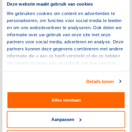
voor op het mondiale seniorenpodium. Hoewel de focus
Deze website maakt gebruik van cookies
in dit programma is verschoven van ontwikkeling van de
We gebruiken cookies om content en advertenties te
sporter naar het presteren van de sporter, zal een
personaliseren, om functies voor social media te bieden
sporter in dit programma nog steeds door ontwikkelen.
en om ons websiteverkeer te analyseren. Ook delen we
Het proces van ontwikkeling stopt niet bij de doorstroom
informatie over uw gebruik van onze site met onze
naar topsport.
partners voor social media, adverteren en analyse. Deze
partners kunnen deze gegevens combineren met andere
Zij-instroom programma (transfer
informatie die u aan ze heeft verstrekt of die ze hebben
verzameld op basis van uw gebruik van hun services.
/ talentswitch)
Dit programma draagt zorg voor de instroom van
Details tonen
sporters in het opleidingsprogramma op latere leeftijd.
Het overstappen naar een andere sport wordt ook wel
transfer of talentswitch genoemd. Het is bijvoorbeeld
Alles toestaan
mogelijk dat een sporter niet al vanaf acht jaar voor het
podium instroomt in het opleidingsprogramma van een
Aanpassen
bond, maar op een later tijdstip via dezelfde of een
andere sport.