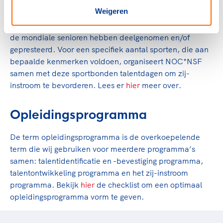
Weigeren
Zij-instroom kan, afhankelijk van de sport, in alle
opleidingsfasen plaatsvinden, ook bij sporters die al bij
de mondiale senioren hebben deelgenomen en/of
gepresteerd. Voor een specifiek aantal sporten, die aan
bepaalde kenmerken voldoen, organiseert NOC*NSF
samen met deze sportbonden talentdagen om zij-
instroom te bevorderen. Lees er
hier
meer over.
Opleidingsprogramma
De term opleidingsprogramma is de overkoepelende
term die wij gebruiken voor meerdere programma’s
samen: talentidentificatie en -bevestiging programma,
talentontwikkeling programma en het zij-instroom
programma. Bekijk
hier
de checklist om een optimaal
opleidingsprogramma vorm te geven.