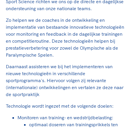
Sport Science richten we ons op de directe en dagelijkse
TeamNL Academie Kalender
Veilige en integere sport
ondersteuning van onze nationale teams.
Sportonderzoek
Diversiteit en inclusie
Sportakkoord II
Zo helpen we de coaches in de ontwikkeling en
Gezonde sportomgeving
Kennisaanbod TeamNL Experts
implementatie van bestaande innovatieve technologieën
Duurzaamheid
TeamNL Sport Science Centre
voor monitoring en feedback in de dagelijkse trainingen
Bekwaam sportkader
Game Changer
en competitieroutine. Deze technologieën helpen bij
Vitale clubs en bestuurlijk kader
prestatieverbetering voor zowel de Olympische als de
TeamNL kids
Olympische Spelen LA28
Paralympische Spelen.
Olympische geschiedenis
Paralympische Spelen LA28
Daarnaast assisteren we bij het implementeren van
Sportmatch
Europese Spelen Istanbul 2027
nieuwe technologieën in verschillende
Clubacties
Nieuwspagina
sportprogramma's. Hiervoor volgen zij relevante
Handboek Wet- en Regelgeving
Columns
(internationale) ontwikkelingen en vertalen ze deze naar
Topsportbeleid
Opleidingen en trainingen
de sportpraktijk
Topsportfinanciering
Maatschappelijke waarde topsport
Technologie wordt ingezet met de volgende doelen:
High5 Stappenplan
Top teamsportcompetities
Sport gaat niet vanzelf
Monitoren van training- en wedstrijdbelasting:
Ruimte voor sport
optimaal doseren van trainingsprikkels ten