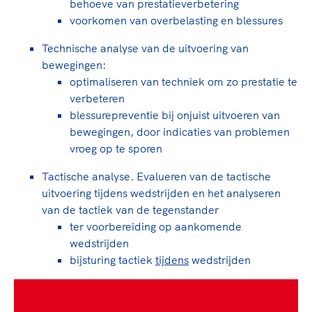
Clubondersteuning
Sport verenigt. Op sportclubs, pleintjes, tijdens
behoeve van prestatieverbetering
De TeamNL Academie
een rondje fietsen, door samen te skaten of naar
voorkomen van overbelasting en blessures
Beroepskrachten
de sportschool te gaan. Door samen te juichen
De TeamNL Academie biedt een leer- en
Technische analyse van de uitvoering van
voor Sifan Hassan, Rico Verhoeven, Diede de
ontwikkelprogramma voor de volgende functies
Samen voor een veilige
bewegingen:
Groot en het Nederlands Elftal. Of met trots te
binnen TeamNL programma's: experts, coaches,
sportomgeving
optimaliseren van techniek om zo prestatie te
genieten van de karatewedstrijd van je dochter,
bestuurders, (technisch) directeuren, managers en
verbeteren
de halve marathon van je moeder of de
toekomstig kader.
blessurepreventie bij onjuist uitvoeren van
Voor welk gedrag staat de club? Wat mag wel
hockeywedstrijd van je buurjongen.
bewegingen, door indicaties van problemen
langs de lijn, in de kleedkamer, kantine en online?
Lees verder
vroeg op te sporen
Lees verder
En wat mag vooral niet? Een gedragscode geeft
hier richting aan en is dus een belangrijk
Tactische analyse. Evalueren van de tactische
onderdeel van het clubbeleid rondom gewenst en
uitvoering tijdens wedstrijden en het analyseren
ongewenst gedrag.
van de tactiek van de tegenstander
ter voorbereiding op aankomende
Lees verder
wedstrijden
bijsturing tactiek
tijdens
wedstrijden