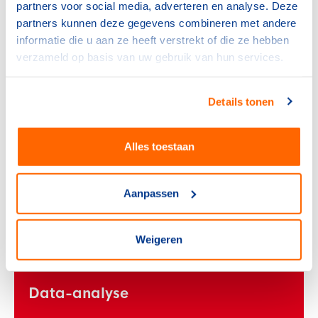
partners voor social media, adverteren en analyse. Deze
Kracht- en vermogenmeters
partners kunnen deze gegevens combineren met andere
informatie die u aan ze heeft verstrekt of die ze hebben
verzameld op basis van uw gebruik van hun services.
Fysiologische monitoring
Details tonen
3D-bewegingsanalyse
Alles toestaan
Aanpassen
Weigeren
Data-analyse