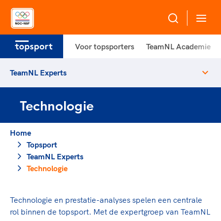
Voor topsporters
TeamNL Academie
Over NOC*NSF
TeamNL Experts
Sportagenda 2032
Sportdeelname
Leden
Technologie
Algemene Vergadering
Bonden en professionals in de sport
Topsport
Raad van Toezicht en Bestuur
Home
Beleidsmedewerkers
Merkbescherming NOC*NSF
Topsport
Clubbestuurders
TeamNL Experts
Voor talentvolle sporters
Voor bonden
Coördinatoren en opleiders
Technologie
Atletencommissie
Onze partners
Trainer-coaches
Paralympische Talentdag
Geven aan Sport
Officials
Technologie en prestatie-analyses spelen een centrale
Pers
rol binnen de topsport. Met de expertgroep van TeamNL