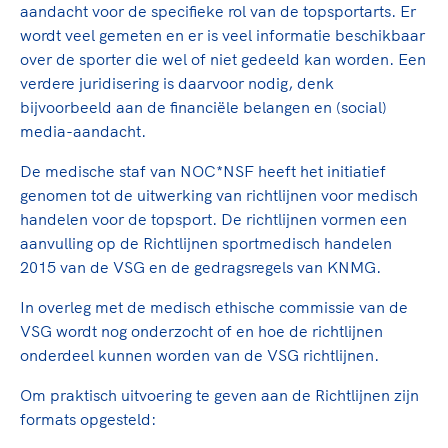
TeamNL Academie Kalender
aandacht voor de specifieke rol van de topsportarts. Er
Veilige en integere sport
wordt veel gemeten en er is veel informatie beschikbaar
Sportonderzoek
Diversiteit en inclusie
over de sporter die wel of niet gedeeld kan worden. Een
Sportakkoord II
Gezonde sportomgeving
Kennisaanbod TeamNL Experts
verdere juridisering is daarvoor nodig, denk
Duurzaamheid
TeamNL Sport Science Centre
bijvoorbeeld aan de financiële belangen en (social)
media-aandacht.
Bekwaam sportkader
Game Changer
Vitale clubs en bestuurlijk kader
TeamNL kids
De medische staf van NOC*NSF heeft het initiatief
Olympische Spelen LA28
Olympische geschiedenis
genomen tot de uitwerking van richtlijnen voor medisch
Paralympische Spelen LA28
handelen voor de topsport. De richtlijnen vormen een
Sportmatch
Europese Spelen Istanbul 2027
aanvulling op de Richtlijnen sportmedisch handelen
Clubacties
Nieuwspagina
2015 van de VSG en de gedragsregels van KNMG.
Handboek Wet- en Regelgeving
Columns
Topsportbeleid
In overleg met de medisch ethische commissie van de
Opleidingen en trainingen
VSG wordt nog onderzocht of en hoe de richtlijnen
Topsportfinanciering
onderdeel kunnen worden van de VSG richtlijnen.
Maatschappelijke waarde topsport
High5 Stappenplan
Top teamsportcompetities
Om praktisch uitvoering te geven aan de Richtlijnen zijn
Sport gaat niet vanzelf
formats opgesteld:
Ruimte voor sport