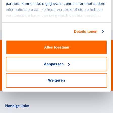
Hypothyreoïdie
partners kunnen deze gegevens combineren met andere
informatie die u aan ze heeft verstrekt of die ze hebben
Voor vragen over deze specifieke richtlijnen neem
verzameld op basis van uw gebruik van hun services.
contact op met de medische staf:
topsportmedisch@nocnsf.nl
.
Details tonen
Alles toestaan
Aanpassen
#wewinnenveelmetsport
Weigeren
Handige links