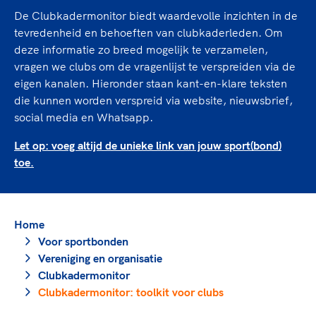
TeamNL Academie Kalender
Veilige en integere sport
De Clubkadermonitor biedt waardevolle inzichten in de
Sportonderzoek
Diversiteit en inclusie
tevredenheid en behoeften van clubkaderleden. Om
Sportakkoord II
deze informatie zo breed mogelijk te verzamelen,
Gezonde sportomgeving
Kennisaanbod TeamNL Experts
vragen we clubs om de vragenlijst te verspreiden via de
Duurzaamheid
TeamNL Sport Science Centre
eigen kanalen. Hieronder staan kant-en-klare teksten
Bekwaam sportkader
Game Changer
die kunnen worden verspreid via website, nieuwsbrief,
Vitale clubs en bestuurlijk kader
TeamNL kids
social media en Whatsapp.
Olympische Spelen LA28
Olympische geschiedenis
Let op: voeg altijd de unieke link van jouw sport(bond)
Paralympische Spelen LA28
toe.
Sportmatch
Europese Spelen Istanbul 2027
Clubacties
Nieuwspagina
Handboek Wet- en Regelgeving
Columns
Topsportbeleid
Home
Opleidingen en trainingen
Topsportfinanciering
Voor sportbonden
Maatschappelijke waarde topsport
Vereniging en organisatie
Clubkadermonitor
High5 Stappenplan
Top teamsportcompetities
Sport gaat niet vanzelf
Clubkadermonitor: toolkit voor clubs
Ruimte voor sport