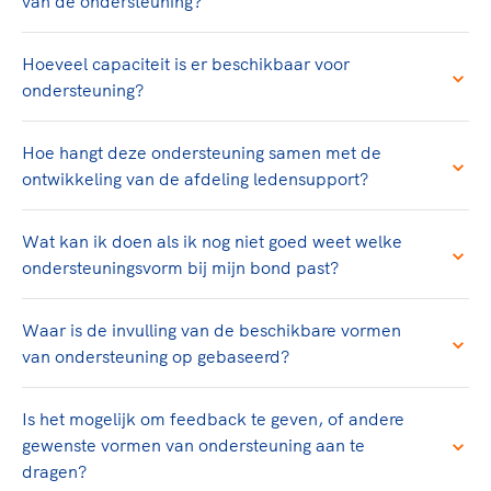
Clubondersteuning
van de ondersteuning?
Sport verenigt. Op sportclubs, pleintjes, tijdens
De TeamNL Academie
een rondje fietsen, door samen te skaten of naar
Beroepskrachten
de sportschool te gaan. Door samen te juichen
Hoeveel capaciteit is er beschikbaar voor
De TeamNL Academie biedt een leer- en
voor Sifan Hassan, Rico Verhoeven, Diede de
ondersteuning?
ontwikkelprogramma voor de volgende functies
Samen voor een veilige
Groot en het Nederlands Elftal. Of met trots te
binnen TeamNL programma's: experts, coaches,
sportomgeving
genieten van de karatewedstrijd van je dochter,
bestuurders, (technisch) directeuren, managers en
Hoe hangt deze ondersteuning samen met de
de halve marathon van je moeder of de
toekomstig kader.
ontwikkeling van de afdeling ledensupport?
Voor welk gedrag staat de club? Wat mag wel
hockeywedstrijd van je buurjongen.
langs de lijn, in de kleedkamer, kantine en online?
Lees verder
Lees verder
En wat mag vooral niet? Een gedragscode geeft
Wat kan ik doen als ik nog niet goed weet welke
hier richting aan en is dus een belangrijk
ondersteuningsvorm bij mijn bond past?
onderdeel van het clubbeleid rondom gewenst en
ongewenst gedrag.
Waar is de invulling van de beschikbare vormen
van ondersteuning op gebaseerd?
Lees verder
Is het mogelijk om feedback te geven, of andere
gewenste vormen van ondersteuning aan te
dragen?