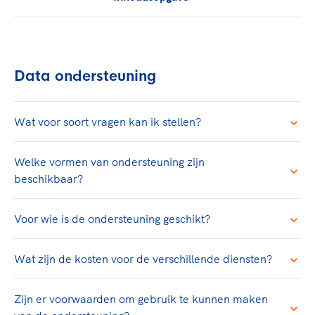
TeamNL Academie Kalender
Veilige en integere sport
Sportonderzoek
Diversiteit en inclusie
Sportakkoord II
Gezonde sportomgeving
Kennisaanbod TeamNL Experts
Duurzaamheid
Data ondersteuning
TeamNL Sport Science Centre
Bekwaam sportkader
Game Changer
Vitale clubs en bestuurlijk kader
TeamNL kids
Wat voor soort vragen kan ik stellen?
Olympische Spelen LA28
Olympische geschiedenis
Paralympische Spelen LA28
Welke vormen van ondersteuning zijn
Sportmatch
Europese Spelen Istanbul 2027
beschikbaar?
Clubacties
Nieuwspagina
Handboek Wet- en Regelgeving
Columns
Topsportbeleid
Voor wie is de ondersteuning geschikt?
Opleidingen en trainingen
Topsportfinanciering
Maatschappelijke waarde topsport
Wat zijn de kosten voor de verschillende diensten?
High5 Stappenplan
Top teamsportcompetities
Sport gaat niet vanzelf
Ruimte voor sport
Zijn er voorwaarden om gebruik te kunnen maken